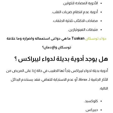
الأدوية المضادة للكولين.
أدوية عدم انتظام ضربات القلب.
مضادات الاكتئاب ثلاثية الحلقات.
مثبطات الفينوثيازين.
دواء توسكان
Tuskan ما هي دواعى استعماله واضراره وما علاقة
توسكان والإدمان؟
هل يوجد أدوية بديلة لدواء ليبراكس ؟
أدوية بديلة لدواء ليبراكس يلجأ لها الطبيب في حالة إذا عانى المريض من
الآثار الجانبية لـ librax، أو عدم الاستجابة للتعافي، فقد يستخدم البدائل
التالية:
كلوكسيد.
ديبركس.