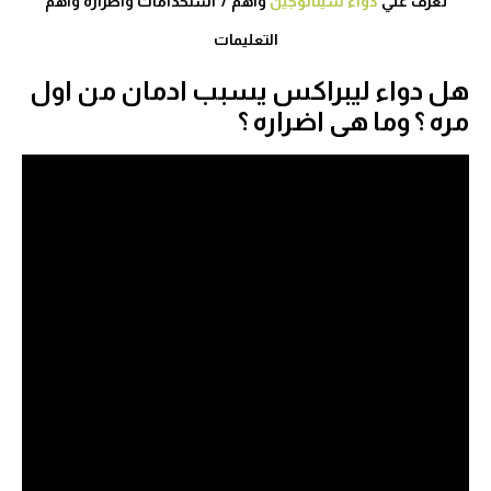
تعرف علي
دواء سيتالوجين
واهم 7 استخدامات واضراره واهم
التعليمات
هل دواء ليبراكس يسبب ادمان من اول
مره ؟ وما هى اضراره ؟