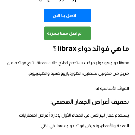
اتصل بنا الان
تواصل معنا بسرية
ما هي فوائد دواء librax ؟
librax دواء هو دواء مركب يستخدم لعلاج حالات معينة. تنبع فوائده من
مزيج من مكونين نشطين: الكلورديازيبوكسيد والكليدينيوم.
الفوائد الأساسية له:
تخفيف أعراض الجهاز الهضمي:
يستخدم عقار ليبراكس في المقام الأول لإدارة أعراض اضطرابات
المعدة والأمعاء، ونعرض فوائد دواء librax في الآتي: