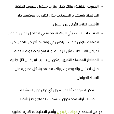
العيوب الخلقية:
هناك خطر متزايد محتمل للعيوب الخلقية
المرتبطة باستخدام المهدئات مثل الكلورديازيبوكسيد خلال
الأشهر الثلاثة الأولى من الحمل.
الانسحاب عند حديثي الولادة:
قد يعاني الأطفال الذين يولدون
لأمهات تناولن حبوب ليبراكس في وقت متأخر من الحمل من
أعراض الانسحاب، مثل الرعشة أو التهيج أو صعوبة التغذية.
المخاطر المحتملة الأخرى:
يمكن أن يسبب ليبراكس آثارًا جانبية
مثل النعاس والدوخة والارتباك، مما قد يشكل خطورة على
النساء الحوامل.
تذكر:
لا تتوقفِ أبدًا عن تناول أي دواء دون استشارة
طبيبك أولاً، فقد يكون الانسحاب المفاجئ ضارًا أيضًا.
دواعي استخدام
دواء باركينول
وأهم التعليمات لآثاره الجانبية