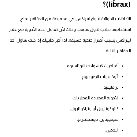
(librax)؟
التداخلات الدوائية لدواء ليبراكس هي مجموعة من العقاقير يمنع
استخدامها بجانب تناول Librax، وذلك لأن تفاعل هذه الأدوية مع عقار
ليبراكس يسبب أضرار صحية جسيمة، لذا أخبر طبيبك إذا كنت تتناول أحد
العقاقير التالية:
أقراص / كبسولات البوتاسيوم.
أوكسيبات الصوديوم.
براملينتيد.
الأدوية المضادة للفطريات.
كيتوكونازول أو إيتراكونازول.
سيميتيدين، ديسفلفرام.
التدخين.