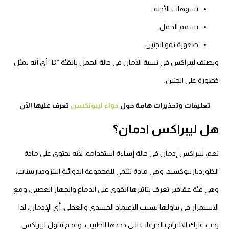
تشوهات الأجنة.
تسمم الحمل.
صعوبة نمو الجنين.
ويصنف ليبراكس في نسبة الأمان في حالة الحمل بالفئة “D” أي أنه يمثل
خطورة على الجنين.
تعليمات وتحذيرات هامة حول
دواء ليبونكسن
تعرف عليها الآن
هل ليبراكس ادمان؟
نعم، ليبراكس إدمان في حالة إساءة استخدامه، لأنه يحتوي على مادة
الكلورديازيبوكسيد، وهي مادة تنتمي للمجموعة الدوائية البنزوديازيبينات،
وهي فئة عقاقير تعرف بتأثيرها القوي على الدماغ والجهاز العصبي، ومع
الاستمرار في تناولها تسبب الاعتماد الجسدي والعقلي، أي الإدمان، لذا
يجب عليك الالتزام بالجرعات التي حددها الطبيب، وعدم تناول ليبراكس