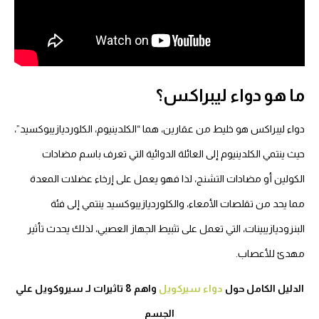
ما هو دواء ليبراكس؟
دواء ليبراكس هو خليط من عقارين، هما “الكلدينيوم، الكلورديازيبوكسيد”،
حيث ينتمي الكلدينيوم إلى العائلة الدوائية التي تعرف باسم مضادات
الكولين أو مضادات التشنج، لذا فهو يعمل على إرخاء عضلات المعدة
مما يحد من تقلصات الأمعاء، والكلورديازيبوكسيد ينتمي إلى فئة
البنزوديازيبينات، التي تعمل على تثبيط الجهاز العصبي، لذلك يحدث تأثير
مهدئ للأعصاب.
الدليل الكامل حول
دواء سيركويل
واهم 8 تاثيرات لـ سيروكويل علي
الجسم