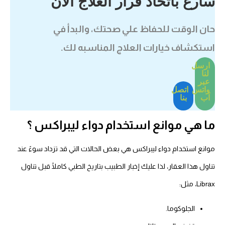
سارع بأتخاذ قرار العلاج الاَن
حان الوقت للحفاظ علي صحتك، والبدأ في
استكشاف خيارات العلاج المناسبه لك.
ارسل
لنا
عبر
واتس
اتصل
اَب
بنا
ما هي موانع استخدام دواء ليبراكس ؟
موانع استخدام دواء ليبراكس هي بعض الحالات التي قد تزداد سوءً عند
تناول هذا العقار، لذا عليك إخبار الطبيب بتاريخ الطبي كاملًا قبل تناول
Librax، مثل:
الجلوكوما.