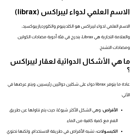
الاسم العلمي لدواء ليبراكس (librax)
الاسم العلمي لدواء ليبراكس هو الكلدينيوم والكلورديازيبوكسيد،
والعلامة التجارية هي Librax، يندرج في فئة أدوية مضادات الكولين
ومضادات التشنج.
ما هي الأشكال الدوائية لعقار ليبراكس
؟
عادة ما يتوفر librax دواء على شكلين دوائيين رئيسيين، ويتم عرضها في
الآتي:
الأقراص:
وهي الشكل الأكثر شيوعًا، حيث يتم تناولها عن طريق
الفم مع كمية كافية من الماء.
الكبسولات:
تشبه الأقراص في طريقة الاستخدام، ولكنها تحتوي