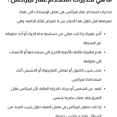
تحذيرات استخدام عقار ليبراكس هي بعض الإرشادات التي عليك
معرفتها قبل تناول هذا الدواء، حتى لا تتعرض للآثار الجانبية، وهي:
أخبر طبيبك إذا كنت تعاني من حساسية تجاه الدواء أو أحد مكوناته
غير النشطة.
قدم لطبيبك قائمة بالأدوية الأخرى التي تستخدمها أو الأعشاب
التي تتناولها.
تجنب شرب الكحول أو تعاطي الماريجوانا أو الحشيش أثناء
استخدامك ليبراكس.
ابتعد عن الشمس أو درجات الحرارة العالية، لأن ليبراكس يقلل
التعرق وقد تصاب بضربة شمس.
إذا كنت تتناول ليبراكس في فصل الصيف حاول شرب المزيد من
السوائل وارتدي ملابس خفيفة.