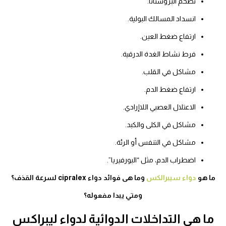
تضخم البروستاتا.
انسداد المسالك البولية.
ارتفاع ضغط العين.
فرط نشاط الغدة الدرقية.
مشاكل في القلب.
ارتفاع ضغط الدم.
الاعتلال العصبي اللاإرادي.
مشاكل في الكلى والكبد.
مشاكل في التنفس أو الرئة.
اضطراب الدم، مثل “البورفيريا”.
ما هو
دواء سيبرالكس
وما هى فوائد دواء cipralex لسرعة القذف؟
ومتي يبدا مفعوله؟
ما هي التداخلات الدوائية لدواء ليبراكس