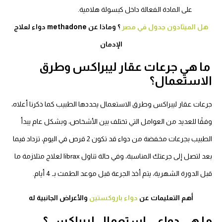
على المادة الفعالة داخل كبسولة هلامية.
هل الميثادون جدول في مصر
؟ وماذا عن methadone دواء لعلاج
الإدمان
ما هي جرعات عقار ليبراكس وطرق
الاستعمال؟
جرعات عقار ليبراكس وطرق الاستعمال يحددها الطبيب كما ذكرنا أعلاه،
وفقًا للعديد من العوامل التي تختلف بين الأشخاص، وبشكل عام يبدأ
الطبيب بجرعات مخفضة من دواء قد تكون 2 قرص في اليوم، تزداد فيما
بعد لتصل إلى جرعتك المناسبة، وفي حالة تناول librax لعلاج متلازمة ما
قبل الدورة الشهرية، يتم أخذ الجرعة قبل موعد الطمث بـ 4 أيام.
أهم التعليمات عن
دواء باروكستين
والأعراض الجانبية له
ما هي دواعى استعمال ليبراكس ؟