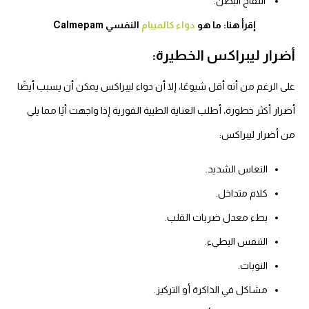
انتفاخ البطن.
إقرأ هنا: ما هو
دواء كالميبام
النفسي Calmepam
أضرار ليبراكس الخطيرة:
على الرغم من أنه أقل شيوعًا، إلا أن دواء ليبراكس يمكن أن يسبب أيضًا
أضرار أكثر خطورة، أطلب العناية الطبية الفورية إذا واجهت أيًا مما يلي
من أضرار ليبراكس:
النعاس الشديد.
كلام متداخل.
بطء معدل ضربات القلب.
التنفس البطيء.
النوبات.
مشاكل في الذاكرة أو التركيز.