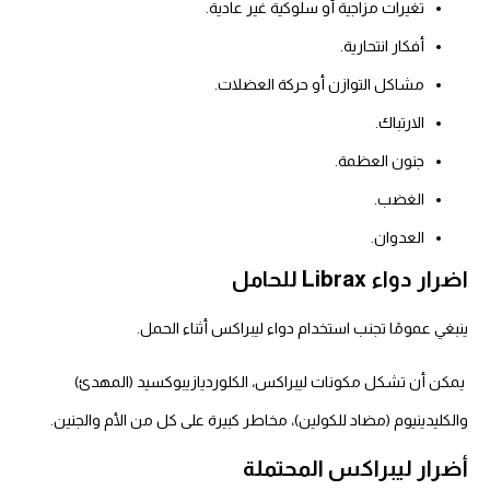
تغيرات مزاجية أو سلوكية غير عادية.
أفكار انتحارية.
مشاكل التوازن أو حركة العضلات.
الارتباك.
جنون العظمة.
الغضب.
العدوان.
اضرار دواء Librax للحامل
ينبغي عمومًا تجنب استخدام دواء ليبراكس أثناء الحمل.
يمكن أن تشكل مكونات ليبراكس، الكلورديازيبوكسيد (المهدئ)
والكليدينيوم (مضاد للكولين)، مخاطر كبيرة على كل من الأم والجنين.
أضرار ليبراكس المحتملة