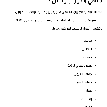
ما هي أضرار ليبراكس ؟
librax دواء يجمع بين المهدئ (كلورديازيبوكسيد) ومضاد الكولين
(كليدينيوم)، ويستخدم غالبًا لعلاج متلازمة القولون العصبي (IBS)،
وتشمل أضرار لـ حبوب ليبراكس ما يلي:
دوخة.
النعاس.
ضعف.
عدم وضوح الرؤية.
جفاف العيون.
جفاف الفم.
غثيان.
إمساك.