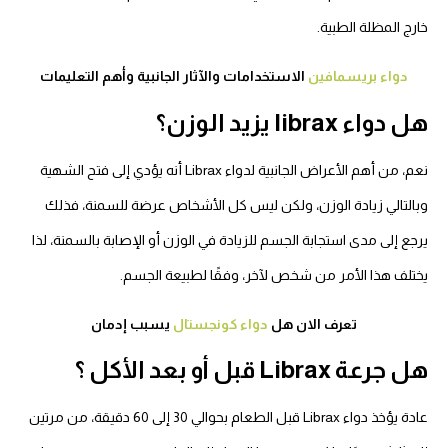
خارج المظلة الطبية.
دواء بريسمافين
الاستخدامات والآثار الجانبية وأهم التعليمات
هل دواء librax يزيد الوزن؟
نعم، من أهم الأعراض الجانبية لدواء Librax أنه يؤدي إلى فتح الشهية
وبالتالي زيادة الوزن، ولكن ليس كل الأشخاص عرضة للسمنة، فذلك
يرجع إلى مدى استجابة الجسم للزيادة في الوزن أو الإصابة بالسمنة، لذا
يختلف هذا الأمر من شخص لآخر، وفقًا لطبيعة الجسم.
تعرف الان هل
دواء كونجستال
يسبب إدمان
هل جرعة Librax قبل أو بعد الأكل ؟
عادة يؤخذ دواء Librax قبل الطعام بحوالي 30 إلى 60 دقيقة، من مرتين