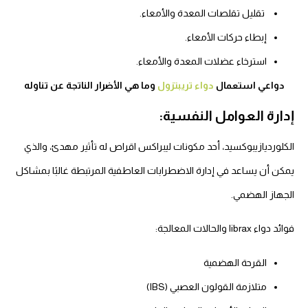
تقليل تقلصات المعدة والأمعاء.
إبطاء حركات الأمعاء.
استرخاء عضلات المعدة والأمعاء.
دواعي استعمال
دواء تريبتزول
وما هي الأضرار الناتجة عن تناوله
إدارة العوامل النفسية:
الكلورديازيبوكسيد، أحد مكونات ليبراكس اقراص له تأثير مهدئ، والذي
يمكن أن يساعد في إدارة الاضطرابات العاطفية المرتبطة غالبًا بمشاكل
الجهاز الهضمي.
فوائد دواء librax والحالات المعالجة:
القرحة الهضمية
متلازمة القولون العصبي (IBS)