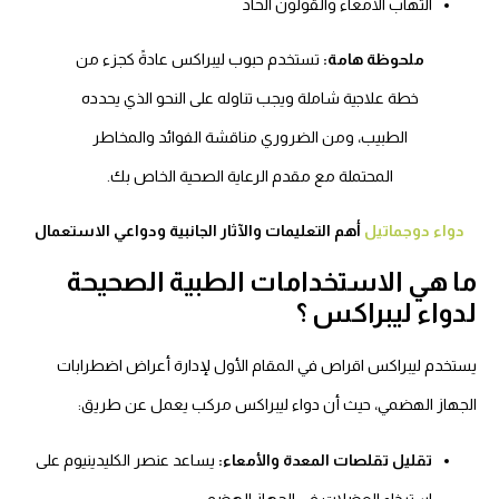
التهاب الأمعاء والقولون الحاد
ملحوظة هامة:
تستخدم حبوب ليبراكس عادةً كجزء من
خطة علاجية شاملة ويجب تناوله على النحو الذي يحدده
الطبيب، ومن الضروري مناقشة الفوائد والمخاطر
المحتملة مع مقدم الرعاية الصحية الخاص بك.
دواء دوجماتيل
أهم التعليمات والآثار الجانبية ودواعي الاستعمال
ما هي الاستخدامات الطبية الصحيحة
لدواء ليبراكس ؟
يستخدم ليبراكس اقراص في المقام الأول لإدارة أعراض اضطرابات
الجهاز الهضمي، حيث أن دواء ليبراكس مركب يعمل عن طريق:
تقليل تقلصات المعدة والأمعاء:
يساعد عنصر الكليدينيوم على
استرخاء العضلات في الجهاز الهضمي.