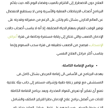
العلاج دون الاضطرار إلى الالتزام بالمبيت وقضاء اليوم كله، حيث يلائم
البرنامج أصحاب الارتباطات العملية والأسرية ومن لا يستطيع الانفصال
عن العالم الخارجي بشكل تام ولكن على الرغم من مميزاته وقدرته على
توفير الوقت للقيام بمهام الحياة المختلفة، إلا أنه لا يناسب أصحاب حالات
الإدمان الصعب والتي تحتاج إلى رقابة مستمرة وخاصة فى فترة
أعراض
الإنسحاب
، فيصبح من الصعب تطبيقه فى فترة سحب السموم وإنما
يتناسب أكثر مراحل العلاج النفسي.
برنامج الإقامة الكاملة:
يهدف البرنامج فى الأساس الى إقامة المريض بشكل كامل فى
المستشفى مع توفير رعاية طبية وإشراف مستمر إلى جانب بيئة علاجية
تمنع أى تفكير أو تعرض للمواد المخدرة، ويعد برنامج الاقامة الكاملة
للاناث من أفضل برامج علاج الإدمان نظرا للتركيز المكثف والشامل
الذي يحيط بالمرضى ويساعدهم على تخطي مراحل العلاج بنجاح تام.