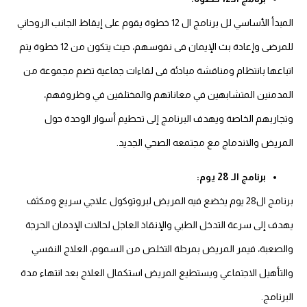
المبدأ الأساسي لل برنامج ال 12 خطوة يقوم على إيقاظ الجانب الروحاني
للمرضى وإعادة بث الإيمان فى نفوسهم، حيث يتكون من 12 خطوة يتم
اتباعها بانتظام ومناقشة مبادئة فى لقاءات جماعية تضم مجموعة من
المدمنين المتشابهين في معاناتهم والمختلفين في وظروفهم،
وتجاربهم الخاصة ويهدف البرنامج إلى تحطيم أسوار الوحدة حول
المريض والاندماج مع مجتمعه الصحي الجديد.
برنامج الـ 28 يوم:
برنامج ال28 يوم يخضع فيه المريض لبروتوكول علاجي سريع ومكثف
يهدف إلى سرعة التدخل الطبي والإنقاذ العاجل لحالات الإدمان الحرجة
والصعبة، فيمر المريض بمرحلة التخلص من السموم، العلاج النفسي
والتأهيل الاجتماعي ويستطيع المريض استكمال العلاج بعد انتهاء مدة
البرنامج.