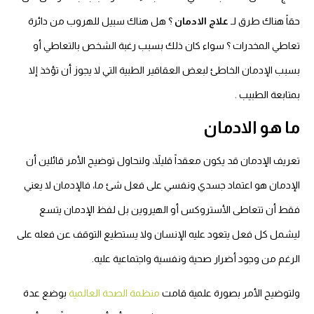
حقاً هناك طرق لـ
علاج الادمان
؟ هل هناك سبيل للهروب من دائرة
تعاطي المخدرات ؟ سواء كان ذلك بسبب رغبة الشخص بالتعاطي أو
بسبب الإدمان الخاطئ لبعض العقاقير الطبية التي لا يجوز أن تؤخذ إلا
بمتابعة الطبيب .
ما هو الادمان
تعريف الإدمان قد يكون معقداً قليلاً، ولنحاول توضيح الأمر قائلين أن
الإدمان هو اعتماد جسدي ونفسي على فعل شئ ما، فالإدمان لا يعني
فقط أن تتعاطى الأستروكس أو الهيروين بل لفظ الإدمان يتسع
ليشمل كل فعل يتعود عليه الإنسان ولا يستطيع التوقف عن فعله على
الرغم من وجود أضرار صحية ونفسية واجتماعية عليه.
ولتوضيح الأمر بصورة علمية قامت
منظمة الصحة العالمية
بوضع عدة