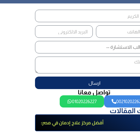
ارسال
تواصل معانا
01020226227
0021020226
 المقالات
أفضل مركز علاج إدمان في مصر:
برامج علاج معتمدة وتعافي آمن