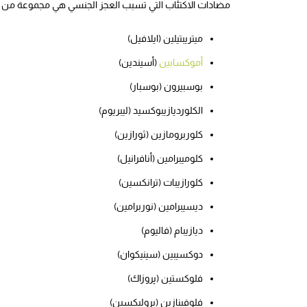
مضادات الاكتئاب التي تسبب العجز الجنسي هي مجموعة من ال
ميتريبتيلين (ايلافيل)
أموكسابين
(أسيندين)
بوسبيرون (بوسبار)
الكلورديازيبوكسيد (ليبريوم)
كلوربرومازين (ثورازين)
كلوميبرامين (أنافرانيل)
كلورازيبات (ترانكسين)
ديسيبرامين (نوربرامين)
ديازيبام (فاليوم)
دوكسيبين (سينيكوان)
فلوكستين (پروزاك)
فلوفينازين (بروليكسين)