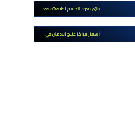
تحت إشراف طبي
متى يعود الجسم لطبيعته بعد
ترك مخدر الآيس؟ مراحل التعافي
والعوامل المؤثرة
أسعار مراكز علاج الادمان في
مصر: كم تبلغ التكلفة وما الذي
يشمله سعر العلاج؟