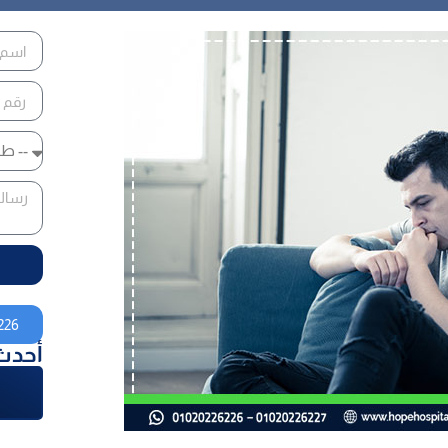
226
أحدث