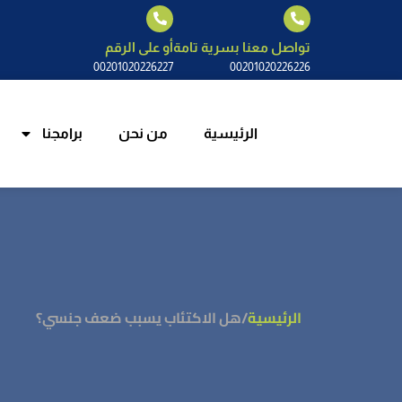
الرئيسية
م
تواصل معنا بسرية تامة
أو على الرقم
00201020226227
00201020226226
الرئيسية
من نحن
برامجنا
الرئيسية
/
هل الاكتئاب يسبب ضعف جنسي؟