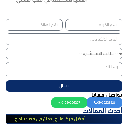
العلمية المتخصصة في الطب النفسي.
ارسال
تواصل معانا
01020226227
01020226226
أحدث المقالات
أفضل مركز علاج إدمان في مصر: برامج
علاج معتمدة وتعافي آمن تحت إشراف