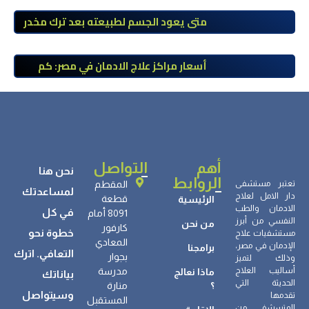
طبي
متى يعود الجسم لطبيعته بعد ترك مخدر
الآيس؟ مراحل التعافي والعوامل المؤثرة
أسعار مراكز علاج الادمان في مصر: كم
تبلغ التكلفة وما الذي يشمله سعر
العلاج؟
أهم
التواصل
نحن هنا
الروابط
تعتبر مستشفى
المقطم
لمساعدتك
دار الامل لعلاج
قطعة
الرئيسية
الادمان والطب
في كل
8091 أمام
النفسي من أبرز
من نحن
كارفور
خطوة نحو
مستشفيات علاج
المعادي
الإدمان في مصر،
برامجنا
التعافي. اترك
بجوار
وذلك لتميز
أساليب العلاج
مدرسة
ماذا نعالج
بياناتك
الحديثة التي
؟
منارة
وسيتواصل
تقدمها
المستقبل
المتسشفى من