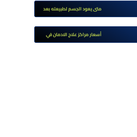
تحت إشراف طبي
متى يعود الجسم لطبيعته بعد
ترك مخدر الآيس؟ مراحل التعافي
والعوامل المؤثرة
أسعار مراكز علاج الادمان في
مصر: كم تبلغ التكلفة وما الذي
يشمله سعر العلاج؟