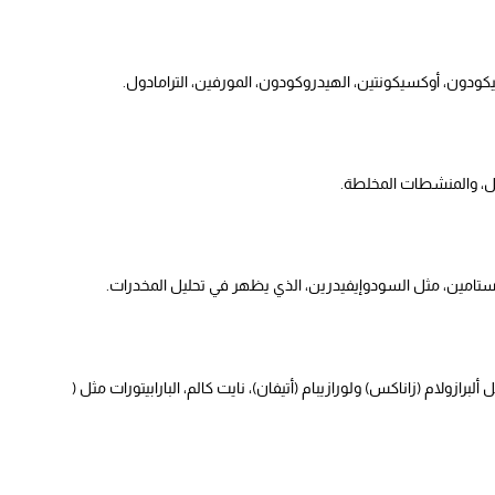
كودون، أوكسيكونتين، الهيدروكودون، المورفين، الترامادول.
فيل، والمنشطات المخلطة.
ستامين، مثل السودوإيفيدرين، الذي يظهر في تحليل المخدرات.
زولام (زاناكس) ولورازيبام (أتيفان)، نايت كالم، البارابيتورات مثل (