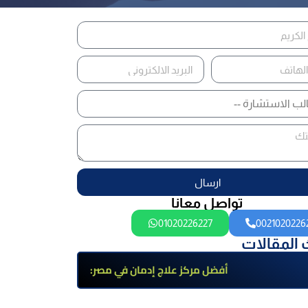
ارسال
تواصل معانا
01020226227
0021020226
 المقالات
أفضل مركز علاج إدمان في مصر:
برامج علاج معتمدة وتعافي آمن