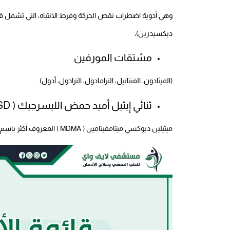
وهي أدوية اضطراب نقص الحركة وفرط الانتباه، التي تشمل قائمة
ديكسيدرين)،
مشتقات المورفين
(الميثادون، الفنتانيل، الترامادول، الترادول، أدول).
ثنائي إيثيل أميد حمض الليسرجيك ( LSD )
ميثيلين ديوكسي ميتامفيتامين ( MDMA ) المعروف أكثر باسم النشوة.