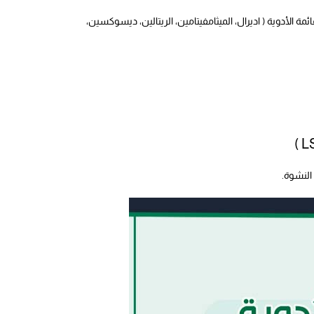
 الأدوية ( اديرال، الميثامفيتامين، الريتالين، ديسوكسين،