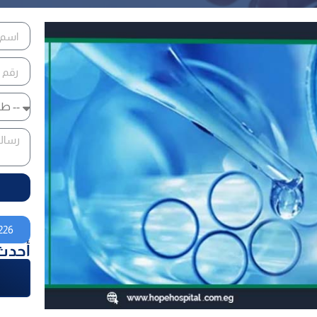
226
أحدث