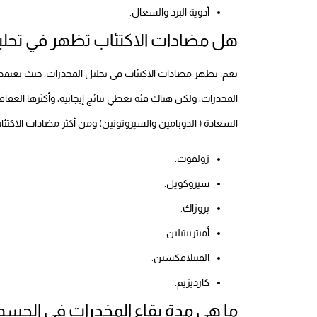
أدوية البرد والسعال.
هل مضادات الاكتئاب تظهر في تحلي
نعم، تظهر مضادات الاكتئاب في تحليل المخدرات، حيث يعتق
المخدرات، ولكن هناك فئة تعطي نتائج إيجابية، وأكثرها العقاقير 
السعادة ( الدوبامين والسيروتونين) ومن أكثر مضادات الاكتئا
زولفوت.
سيروكويل.
بروزاك.
أميتريبتيلين.
الفينلافكسين.
كارديزيم.
ما هي مدة بقاء المخدرات في الجسم