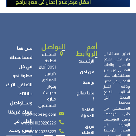
أفضل مركز علاج إدمان في مصر: برامج
علاج معتمدة وتعافي آمن تحت إشراف
طبي
أهم
التواصل
نحن هنا
الروابط
تعتبر مستشفى
المقطم
لمساعدتك
دار الامل لعلاج
قطعة
الرئيسية
الادمان والطب
في كل
8091 أمام
النفسي من أبرز
من نحن
كارفور
خطوة نحو
مستشفيات علاج
المعادي
الإدمان في مصر،
برامجنا
التعافي. اترك
بجوار
وذلك لتميز
أساليب العلاج
مدرسة
ماذا نعالج
بياناتك
الحديثة التي
؟
منارة
وسيتواصل
تقدمها
المستقبل
المتسشفى من
الإقامة
معك فريقنا
info@hopeeg.com
خلال فروعها،
المميزة
وهي المؤسسة
الطبي في
00201020226226
الوحيدة في
فريق
أسرع وقت.
الشرق الأوسط
00201020226227
الأطباء
التي تعمل على