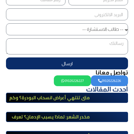
ارسال
تواصل معانا
01020226227
01020226226
أحدث المقالات
متى تنتهي أعراض انسحاب البودرة؟ وكم
تستمر وكيف يمكن تخفيفها؟
مخدر الشعر: لماذا يسبب الإدمان؟ تعرف
على أضراره وأعراضه وطرق العلاج