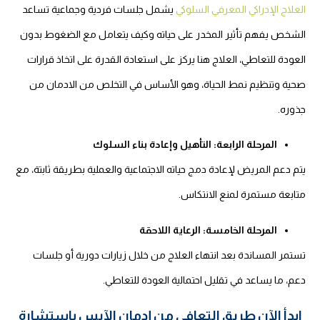
العلاج الإدراكي المعرفي السلوكي
يشمل جلسات فردية وجماعية تساعد
الشخص يفهم تأثير المخدر على حياته وكيف يتعامل مع الضغوط بدون
العودة للتعاطي، العلاج هنا يركز على استعادة القدرة على اتخاذ قرارات
صحية وتنظيم نمط الحياة، وهو الأساس في التخلص من الادمان من
جذوره.
المرحلة الرابعة: التأهيل وإعادة بناء السلوك
يتم دعم المريض لإعادة دمج حياته الاجتماعية والعملية بطريقة ثابتة، مع
متابعة مستمرة لمنع الانتكاس.
المرحلة الخامسة: الرعاية اللاحقة
تستمر المساندة بعد انتهاء العلاج من خلال زيارات دورية أو جلسات
دعم، ما يساعد في تقليل احتمالية العودة للتعاطي.
ابدأ الآن طريق التعافي من إدمان الآيس باستشارة