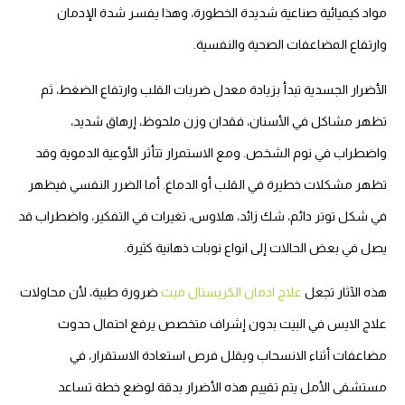
مواد كيميائية صناعية شديدة الخطورة، وهذا يفسر شدة الإدمان
وارتفاع المضاعفات الصحية والنفسية.
الأضرار الجسدية تبدأ بزيادة معدل ضربات القلب وارتفاع الضغط، ثم
تظهر مشاكل في الأسنان، فقدان وزن ملحوظ، إرهاق شديد،
واضطراب في نوم الشخص. ومع الاستمرار تتأثر الأوعية الدموية وقد
تظهر مشكلات خطيرة في القلب أو الدماغ. أما الضرر النفسي فيظهر
في شكل توتر دائم، شك زائد، هلاوس، تغيرات في التفكير، واضطراب قد
يصل في بعض الحالات إلى انواع نوبات ذهانية كثيرة.
هذه الآثار تجعل
علاج ادمان الكريستال ميث
ضرورة طبية، لأن محاولات
علاج الايس في البيت بدون إشراف متخصص يرفع احتمال حدوث
مضاعفات أثناء الانسحاب ويقلل فرص استعادة الاستقرار، في
مستشفى الأمل يتم تقييم هذه الأضرار بدقة لوضع خطة تساعد