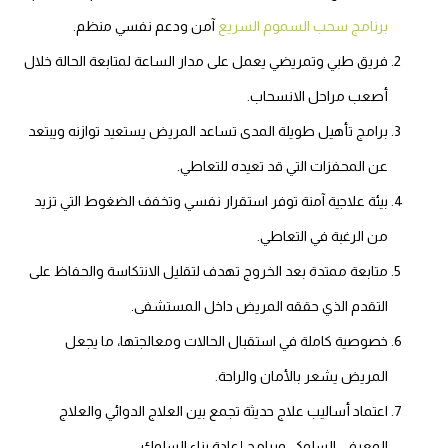
برنامج سحب السموم السريع
آمن ودعم نفسي منظم.
فريق طبي وتمريضي يعمل على مدار الساعة لمتابعة الحالة خلال
أصعب مراحل الانسحاب.
برامج تأهيل طويلة المدى تساعد المريض يستعيد توازنه ويبتعد
عن المحفزات التي قد تعيده للتعاطي.
بيئة علاجية آمنة توفر استقرار نفسي وتخفف الضغوط التي تزيد
من الرغبة في التعاطي.
متابعة ممتدة بعد الخروج تهدف لتقليل الانتكاسة والحفاظ على
التقدم الذي حققه المريض داخل المستشفى.
خصوصية كاملة في استقبال الحالات ومعالجتها، ما يجعل
المريض يشعر بالأمان والراحة.
اعتماد أساليب علاج حديثة تجمع بين العلاج الدوائي والعلاج
المعرفي السلوكي وبرامج إعادة بناء السلوك.