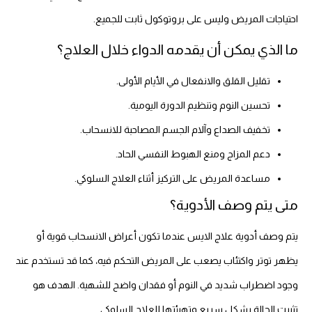
احتياجات المريض وليس على بروتوكول ثابت للجميع.
ما الذي يمكن أن يقدمه الدواء خلال العلاج؟
تقليل القلق والانفعال في الأيام الأولى.
تحسين النوم وتنظيم الدورة اليومية.
تخفيف الصداع وآلام الجسم المصاحبة للانسحاب.
دعم المزاج ومنع الهبوط النفسي الحاد.
مساعدة المريض على التركيز أثناء العلاج السلوكي.
متى يتم وصف الأدوية؟
يتم وصف أدوية علاج الايس عندما تكون أعراض الانسحاب قوية أو
يظهر توتر واكتئاب يصعب على المريض التحكم فيه، كما قد تستخدم عند
وجود اضطراب شديد في النوم أو فقدان واضح للشهية. الهدف هو
تثبيت الحالة بشكل سريع وتهيئتها للعلاج السلوكي.