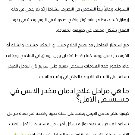
السلوك، وغالباً يبدأ الشخص في التصرف بنشاط زائد ثم يدخل في حالة
إرهاق شديد، يظهر عليه توتر واضح، صعوبة في النوم، وحدة في ردود
الفعل بشكل مختلف عن طبيعته المعتادة.
مع استمرار التعاطي قد يصبح الكلام متسارع، التفكير مشتت، والشك أو
الخوف جزء من يومه. كما يلاحظ فقدان وزن، إرهاق في الملامح، وجفاف
عام، ظهور هذه العلامات يستدعي تقييم طبي سريع لأن التدخل المبكر
يساعد على تثبيت الحالة وبدء العلاج في وقت مناسب.
ما هي مراحل علاج ادمان مخدر الايس في
مستشفى الامل؟
كيفية علاج مدمن الايس يعتمد على خطة طبية واضحة تمر بعدة مراحل
تساعد المريض يستعيد توازنه بشكل آمن، في مستشفى الأمل للطب
النفسي وعلاج الادمان يتم تنفيذ هذه المراحل تحت إشراف
فريق طبى