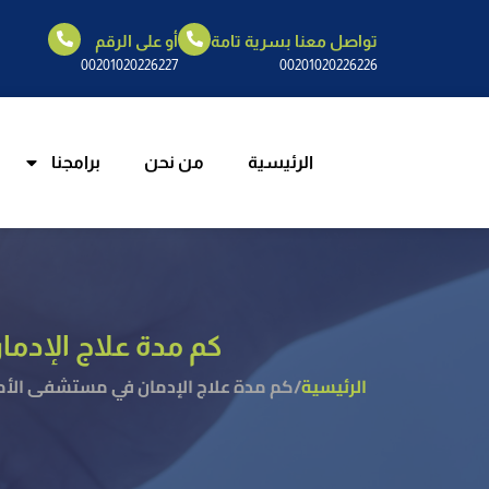
تواصل معنا بسرية تامة
أو على الرقم
الرئيسية
م
00201020226227
00201020226226
الرئيسية
من نحن
برامجنا
كم مدة علاج الإدما
الرئيسية
/
كم مدة علاج الإدمان في مستشفى الأمل؟