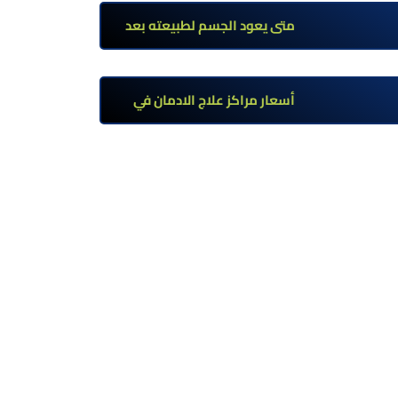
تحت إشراف طبي
متى يعود الجسم لطبيعته بعد
ترك مخدر الآيس؟ مراحل التعافي
والعوامل المؤثرة
أسعار مراكز علاج الادمان في
مصر: كم تبلغ التكلفة وما الذي
يشمله سعر العلاج؟