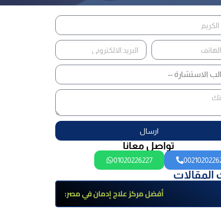
ارسال
تواصل معانا
01020226227
0021020226
 المقالات
أفضل مركز علاج إدمان في مصر:
برامج علاج معتمدة وتعافي آمن