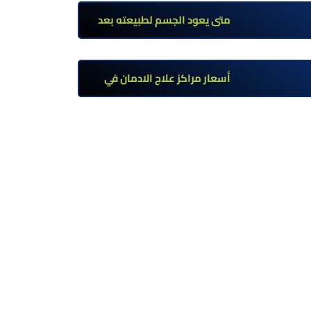
تحت إشراف طبي
متى يعود الجسم لطبيعته بعد
ترك مخدر الآيس؟ مراحل التعافي
والعوامل المؤثرة
أسعار مراكز علاج الادمان في
مصر: كم تبلغ التكلفة وما الذي
يشمله سعر العلاج؟