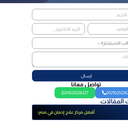
ارسال
تواصل معانا
01020226227
0021020226
 المقالات
أفضل مركز علاج إدمان في مصر:
برامج علاج معتمدة وتعافي آمن