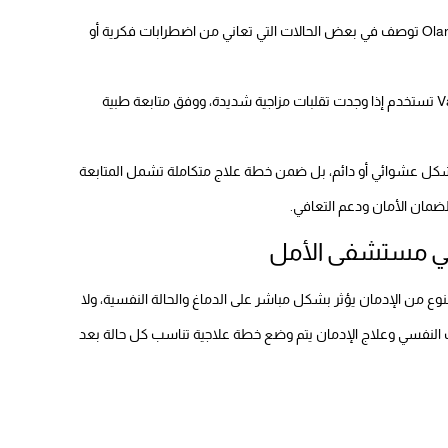
Quetiapine أو Olanzapine توصف في بعض الحالات التي تعاني من اضطرابات فكرية أو
مثل Valproate تستخدم إذا وجدت تقلبات مزاجية شديدة، ووفق متابعة طبية
كل عشوائي أو دائم، بل ضمن خطة علاج متكاملة تشمل المتابعة
لضمان الأمان ودعم التعافي.
في مستشفى الأمل
وع من الإدمان يؤثر بشكل مباشر على الدماغ والحالة النفسية، ولا
لنفسي وعلاج الإدمان يتم وضع خطة علاجية تناسب كل حالة بعد