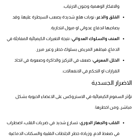
والافكار الوهمية وجنون الارتياب.
القلق والذعر:
نوبات هلع شديدة يصعب السيطرة عليها، وقد
يصاحبها اندفاع عدواني او ميول انتحارية.
العنف والسلوك العدواني:
نتيجة التغيرات الكيميائية المفاجئة في
الدماغ، فيظهر المريض بسلوك خطر وغير مبرر.
الخلل المعرفي:
ضعف في التركيز والذاكرة وصعوبة في اتخاذ
القرارات او التحكم في الانفعالات.
الاضرار الجسدية
تؤثر السموم الكيميائية في الاستروكس على الاعضاء الحيوية بشكل
مباشر، ومن اخطرها:
القلب والجهاز الدوري:
تسارع شديد في ضربات القلب، اضطراب
في ضغط الدم، وزيادة خطر الجلطات القلبية والسكتات الدماغية