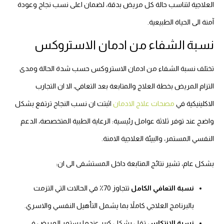
العلاجية لتناسب حالة كل مريض بدقة، لضمان اعلى نسب نجاح وعودة
آمنة الى الحياة الطبيعية.
نسبة الشفاء من ادمان الاستروكس
تختلف نسبة الشفاء من ادمان الاستروكس حسب شدة الحالة ومدى
التزام المريض بخطة العلاج والمتابعة بعد التعافي، الا ان التجارب
الاكلينيكية في
مصحات علاج الادمان
اثبتت ان نسب النجاح ترتفع بشكل
واضح عند توفر ثلاثة عوامل رئيسية: الرعاية الطبية المتخصصة، الدعم
النفسي المستمر، والبيئة العلاجية الامنة.
بشكل عام، تشير نتائج المتابعة داخل المستشفى الى ان:
نسبة التعافي الكامل
تتجاوز 70٪ في الحالات التي التزمت
بالبرنامج العلاجي كاملاً بما يشمل التأهيل النفسي والاسري.
نسبة الانتكاس
تقل بشكل كبير عندما يستمر المريض في