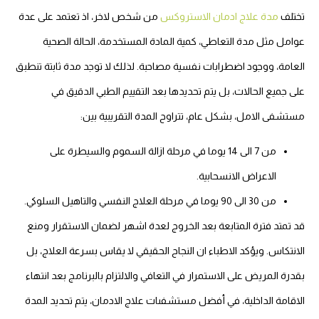
تختلف
مدة علاج ادمان الاستروكس
من شخص لاخر، اذ تعتمد على عدة
عوامل مثل مدة التعاطي، كمية المادة المستخدمة، الحالة الصحية
العامة، ووجود اضطرابات نفسية مصاحبة. لذلك لا توجد مدة ثابتة تنطبق
على جميع الحالات، بل يتم تحديدها بعد التقييم الطبي الدقيق في
مستشفى الامل،
بشكل عام، تتراوح المدة التقريبية بين:
من 7 الى 14 يوما في مرحلة ازالة السموم والسيطرة على
الاعراض الانسحابية.
من 30 الى 90 يوما في مرحلة العلاج النفسي والتاهيل السلوكي.
قد تمتد فترة المتابعة بعد الخروج لعدة اشهر لضمان الاستقرار ومنع
الانتكاس. ويؤكد الاطباء ان النجاح الحقيقي لا يقاس بسرعة العلاج، بل
بقدرة المريض على الاستمرار في التعافي والالتزام بالبرنامج بعد انتهاء
الاقامة الداخلية،
في أفضل مستشفىات علاج الادمان، يتم تحديد المدة