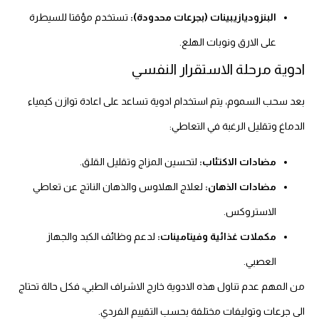
البنزوديازيبينات (بجرعات محدودة):
تستخدم مؤقتا للسيطرة
على الارق ونوبات الهلع.
ادوية مرحلة الاستقرار النفسي
بعد سحب السموم، يتم استخدام ادوية تساعد على اعادة توازن كيمياء
الدماغ وتقليل الرغبة في التعاطي:
مضادات الاكتئاب:
لتحسين المزاج وتقليل القلق.
مضادات الذهان:
لعلاج الهلاوس والذهان الناتج عن تعاطي
الاستروكس.
مكملات غذائية وفيتامينات:
لدعم وظائف الكبد والجهاز
العصبي.
من المهم عدم تناول هذه الادوية خارج الاشراف الطبي، فكل حالة تحتاج
الى جرعات وتوليفات مختلفة بحسب التقييم الفردي.