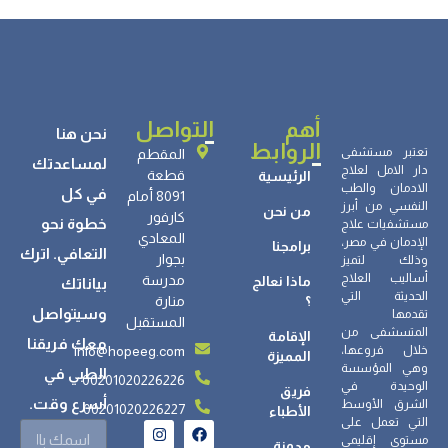
الآيس؟ مراحل التعافي والعوامل المؤثرة
أهم
التواصل
نحن هنا
الروابط
تعتبر مستشفى
المقطم
لمساعدتك
دار الامل لعلاج
قطعة
الرئيسية
الادمان والطب
في كل
8091 أمام
النفسي من أبرز
من نحن
كارفور
خطوة نحو
مستشفيات علاج
المعادي
الإدمان في مصر،
برامجنا
التعافي. اترك
بجوار
وذلك لتميز
أساليب العلاج
مدرسة
ماذا نعالج
بياناتك
الحديثة التي
؟
منارة
وسيتواصل
تقدمها
المستقبل
المتسشفى من
الإقامة
معك فريقنا
info@hopeeg.com
خلال فروعها،
المميزة
وهي المؤسسة
الطبي في
00201020226226
الوحيدة في
فريق
أسرع وقت.
الشرق الأوسط
00201020226227
الأطباء
التي تعمل على
مستوى إقليمي
مدونة