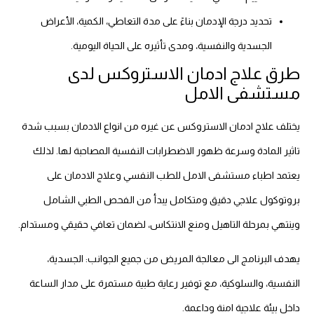
تحديد درجة الإدمان بناءً على مدة التعاطي، الكمية، الأعراض
الجسدية والنفسية، ومدى تأثيره على الحياة اليومية.
طرق علاج ادمان الاستروكس لدى
مستشفى الامل
يختلف علاج ادمان الاستروكس عن غيره من انواع الادمان بسبب شدة
تاثير المادة وسرعة ظهور الاضطرابات النفسية المصاحبة لها. لذلك
يعتمد اطباء مستشفى الامل للطب النفسي وعلاج الادمان على
بروتوكول علاجي دقيق ومتكامل يبدأ من الفحص الطبي الشامل
وينتهي بمرحلة التاهيل ومنع الانتكاس، لضمان تعافي حقيقي ومستدام.
يهدف البرنامج الى معالجة المريض من جميع الجوانب: الجسدية،
النفسية، والسلوكية، مع توفير رعاية طبية مستمرة على مدار الساعة
داخل بيئة علاجية امنة وداعمة.