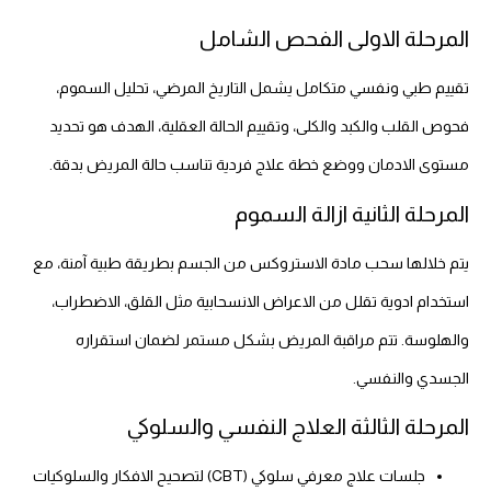
المرحلة الاولى الفحص الشامل
تقييم طبي ونفسي متكامل يشمل التاريخ المرضي، تحليل السموم،
فحوص القلب والكبد والكلى، وتقييم الحالة العقلية، الهدف هو تحديد
مستوى الادمان ووضع خطة علاج فردية تناسب حالة المريض بدقة.
المرحلة الثانية ازالة السموم
يتم خلالها سحب مادة الاستروكس من الجسم بطريقة طبية آمنة، مع
استخدام ادوية تقلل من الاعراض الانسحابية مثل القلق، الاضطراب،
والهلوسة. تتم مراقبة المريض بشكل مستمر لضمان استقراره
الجسدي والنفسي.
المرحلة الثالثة العلاج النفسي والسلوكي
جلسات علاج معرفي سلوكي (CBT) لتصحيح الافكار والسلوكيات