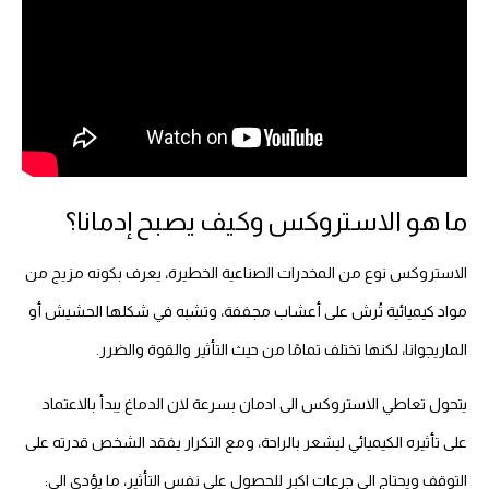
ما هو الاستروكس وكيف يصبح إدمانا؟
الاستروكس نوع من المخدرات الصناعية الخطيرة، يعرف بكونه مزيج من
مواد كيميائية تُرش على أعشاب مجففة، وتشبه في شكلها الحشيش أو
الماريجوانا، لكنها تختلف تمامًا من حيث التأثير والقوة والضرر.
يتحول تعاطي الاستروكس الى ادمان بسرعة لان الدماغ يبدأ بالاعتماد
على تأثيره الكيميائي ليشعر بالراحة، ومع التكرار يفقد الشخص قدرته على
التوقف ويحتاج الى جرعات اكبر للحصول على نفس التأثير، ما يؤدي الى: