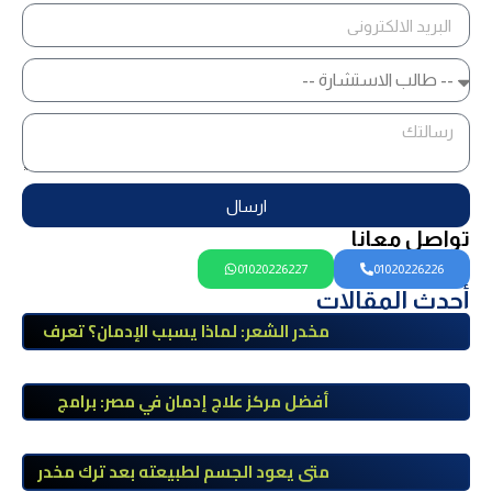
ارسال
تواصل معانا
01020226227
01020226226
أحدث المقالات
مخدر الشعر: لماذا يسبب الإدمان؟ تعرف
على أضراره وأعراضه وطرق العلاج
أفضل مركز علاج إدمان في مصر: برامج
علاج معتمدة وتعافي آمن تحت إشراف
طبي
متى يعود الجسم لطبيعته بعد ترك مخدر