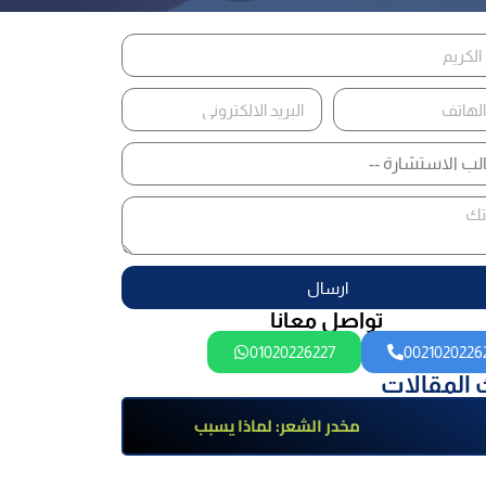
ارسال
تواصل معانا
01020226227
0021020226
 المقالات
مخدر الشعر: لماذا يسبب
الإدمان؟ تعرف على أضراره