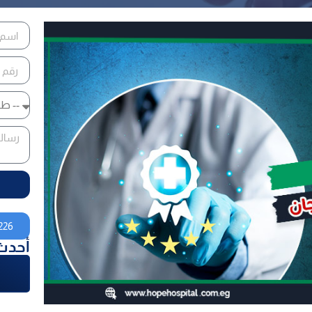
226
أحدث