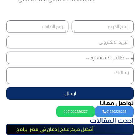
ارسال
تواصل معانا
01020226227
01020226226
أحدث المقالات
أفضل مركز علاج إدمان في مصر: برامج
علاج معتمدة وتعافي آمن تحت إشراف