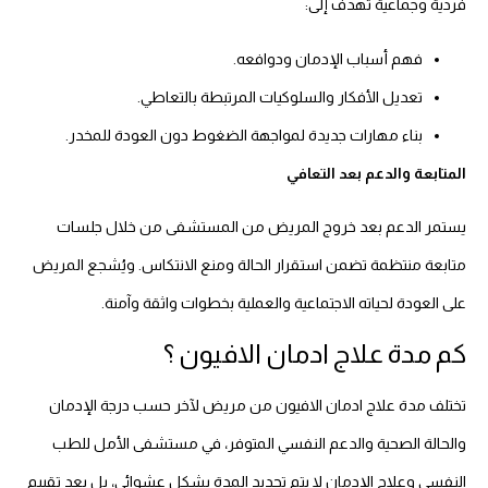
فردية وجماعية تهدف إلى:
فهم أسباب الإدمان ودوافعه.
تعديل الأفكار والسلوكيات المرتبطة بالتعاطي.
بناء مهارات جديدة لمواجهة الضغوط دون العودة للمخدر.
المتابعة والدعم بعد التعافي
يستمر الدعم بعد خروج المريض من المستشفى من خلال جلسات
متابعة منتظمة تضمن استقرار الحالة ومنع الانتكاس. ويُشجع المريض
على العودة لحياته الاجتماعية والعملية بخطوات واثقة وآمنة.
كم مدة علاج ادمان الافيون ؟
تختلف مدة علاج ادمان الافيون من مريض لآخر حسب درجة الإدمان
والحالة الصحية والدعم النفسي المتوفر، في مستشفى الأمل للطب
النفسي وعلاج الإدمان لا يتم تحديد المدة بشكل عشوائي، بل بعد تقييم