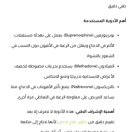
طبي دقيق.
أهم الأدوية المستخدمة
بوبرينورفين (Buprenorphine): يعمل على تهدئة مستقبلات
الألم في الدماغ ويقلل من الرغبة في الأفيون دون التسبب في
الشعور بالنشوة.
الميثادون (Methadone): يستخدم بجرعات مضبوطة لتخفيف
الأعراض الانسحابية تدريجيًا ومنع الانتكاس.
نالتريكسون (Naltrexone): يمنع تأثير الأفيونات في الدماغ، مما
يساعد المريض على مقاومة الرغبة في التعاطي مرة أخرى.
أهمية الإشراف الطبي:
هذه الأدوية لا تصرف إلا بعد
تقييم دقيق من
دكتور علاج ادمان
، لأنها تحتاج إلى متابعة