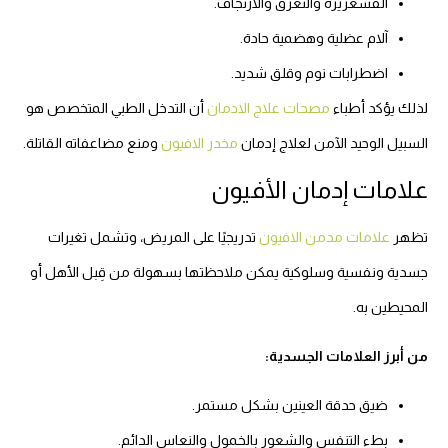
القشعريرة والتعرق والارتجاف.
آلام عضلية وهضمية حادة.
اضطرابات نوم وقلق شديد.
لذلك يؤكد أطباء
مصحات علاج الادمان
أن التدخل الطبي المتخصص هو
السبيل الوحيد الآمن لعلاج إدمان
مخدر الافيون
ومنع مضاعفاته القاتلة.
علامات إدمان الأفيون
تظهر
علامات مدمن الافيون
تدريجيًا على المريض، وتشمل تغيرات
جسدية ونفسية وسلوكية يمكن ملاحظتها بسهولة من قِبل الأهل أو
المحيطين به.
من أبرز العلامات الجسدية:
ضيق حدقة العينين بشكل مستمر.
بطء التنفس والشعور بالخمول والنعاس الدائم.