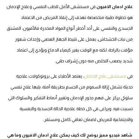
علاج ادمان الافيون
في مستشفى الأمل للطب النفسي وعلاج الإدمان
هو خطوة طبية متخصصة تهدف إلى إنقاذ المريض من الاعتماد
الجسدي والنفسي على أحد أخطر أنواع المواد المخدرة فالأفيون، المشتق
من نبات الخشخاش، يعمل على تثبيط الجهاز العصبي وإحداث شعور
مؤقت بالراحة، لكنه مع الوقت يغير كيمياء الدماغ ويؤدي إلى اعتماد
شديد يصعب التخلص منه دون إشراف طبي.
في
مستشفى علاج الادمان
، يعتمد الأطباء على بروتوكولات علاجية
حديثة تشمل إزالة السموم من الجسم بطريقة آمنة، يليها علاج نفسي
سلوكي يركز على فهم جذور الإدمان وتغيير أنماط التفكير والسلوك التي
تسببت فيه. ويراعى في كل خطة علاجية الحالة الجسدية والنفسية
والاجتماعية للمريض لضمان تعافي كامل ومستقر.
شاهد فيديو مميز يوضح لك كيف يمكن علاج ادمان الافيون وما هي