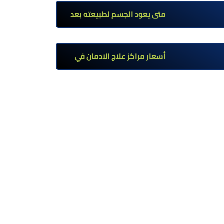
تحت إشراف طبي
متى يعود الجسم لطبيعته بعد
ترك مخدر الآيس؟ مراحل التعافي
والعوامل المؤثرة
أسعار مراكز علاج الادمان في
مصر: كم تبلغ التكلفة وما الذي
يشمله سعر العلاج؟