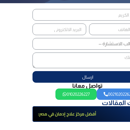
ارسال
تواصل معانا
01020226227
0021020226
 المقالات
أفضل مركز علاج إدمان في مصر:
برامج علاج معتمدة وتعافي آمن