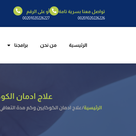
تواصل معنا بسرية تامة
أو على الرقم
الرئيسية
م
00201020226227
00201020226226
الرئيسية
من نحن
برامجنا
علاج ادمان الكو
الرئيسية
/
علاج ادمان الكوكايين وكم مدة التعافي