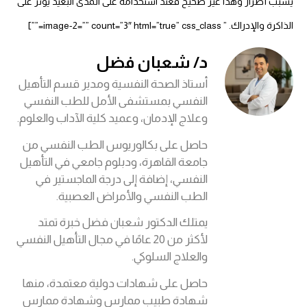
يسبب أضرار وهذا غير صحيح فعند استخدامه على المدى البعيد يؤثر على
الذاكرة والإدراك. ” image-2=”” count=”3″ html=”true” css_class=””]
د/ شعبان فضل
أستاذ الصحة النفسية ومدير قسم التأهيل
النفسي بمستشفى الأمل للطب النفسي
وعلاج الإدمان، وعميد كلية الآداب والعلوم.
حاصل على بكالوريوس الطب النفسي من
جامعة القاهرة، ودبلوم جامعي في التأهيل
النفسي، إضافة إلى درجة الماجستير في
الطب النفسي والأمراض العصبية.
يمتلك الدكتور شعبان فضل خبرة تمتد
لأكثر من 20 عامًا في مجال التأهيل النفسي
والعلاج السلوكي.
حاصل على شهادات دولية معتمدة، منها
شهادة طبيب ممارس وشهادة ممارس