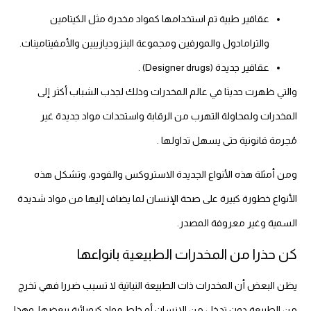
عقاقير طبية تم استخدامها كمواد مخدرة مثل الكيتامين
والترامادول والمورفين ومجموعة البنزوديازيبين والأمفيتامينات.
عقاقير جديدة (Designer drugs) .
والتي ظهرت حديثا في عالم المخدرات وذلك لجذب الشباب أكثر إلى
المخدرات ولمحاولة التهرب من الرقابة واستحداث مواد جديدة غير
مُجرمة قانونية حتى يسهل تداولها .
ومن أمثلة هذه الأنواع الجديدة الاستروكس والفودو، وتشكل هذه
الأنواع خطورة كبيرة على صحة الإنسان لما يضاف إليها من مواد شديدة
السمية وغير معروفة المصدر.
كن حذرا من المخدرات الطبيعية بانواعها
يظن البعض أن المخدرات ذات الطبيعة النباتية لا تسبب ضررا فهي تخرج
من الطبيعة دون تدخل من الإنسان أو خلط مواد كيميائية ببعضها، وهذا