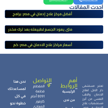
01020226227
01020226226
أحدث المقالات
أفضل مركز علاج إدمان في مصر: برامج
علاج معتمدة وتعافي آمن تحت إشراف
طبي
متى يعود الجسم لطبيعته بعد ترك مخدر
الآيس؟ مراحل التعافي والعوامل المؤثرة
أسعار مراكز علاج الادمان في مصر: كم
تبلغ التكلفة وما الذي يشمله سعر
العلاج؟
أهم
التواصل
نحن هنا
الروابط
تعتبر مستشفى
المقطم
لمساعدتك
دار الامل لعلاج
قطعة
الرئيسية
الادمان والطب
في كل
8091 أمام
النفسي من أبرز
من نحن
كارفور
خطوة نحو
مستشفيات علاج
المعادي
الإدمان في مصر،