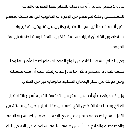
عادة لا يقوم المدمن أو من حوله بالقيام بهذا التصرف والتوجه
للمستشفى وذلك لخوفهم من الإجراءات القانونية التي قد تحدث معهم
، غير أنهم تحت تأثير المواد المخدرة يعانون من تشوش التفكير ولا
يستطيعون اتخاذ أي قرارات سليمة، فتكون النتيجة الوفاة الحتمية في هذا
الموقف.
وفي الختام لا ينتهي الكلام عن انواع المخدرات واعراضها وأضرارها وما
تسببه للفرد والمجتمع ولكن ما نود إيصاله إليكم يجب أن تنجو بنفسك
ومن حولك من خطر الإدمان العظيم، فالوقاية خير من العلاج.
وإن كنت وقعت أو أحد من المقربين لك فهذا الشر فأسرع باتخاذ قرار
العلاج ومساعدة الشخص الذي تحبه على هذا القرار.ونحن في مستشفى
الأمل نقدم لك خدمة متميزة في
علاج الإدمان
تضمن لك السرية التامة
والخصوصية والعلاج على أسس علمية سليمة تساعدك على التعافي التام