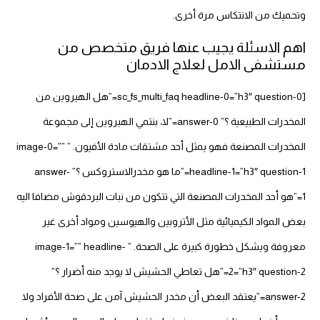
وتحميك من الانتكاس مرة أخرى.
اهم الاسئلة يجيب عنها فريق متخصص من
مستشفى الامل لعلاج الادمان
[sc_fs_multi_faq headline-0=”h3″ question-0=”هل الهيروين من
المخدرات الطبيعية ؟” answer-0=”لا، بنتمي الهيروين إلى مجموعة
المخدرات المصنعة فهو يمثل أحد مشتقات مادة الأفيون. ” image-0=””
headline-1=”h3″ question-1=”ما هو مخدرالاستروكس ؟” answer-
1=”هو أحد المخدرات المصنعة التي تتكون من نبات البردقوش مضافا اليه
بعض المواد الكيميائية مثل الأتروبين والهيوسين ومواد أخرى غير
معروفة ويشكل خطورة كبيرة على الصحة. ” image-1=”” headline-
2=”h3″ question-2=”هل تعاطي الحشيش لا يوجد منه أضرار ؟”
answer-2=”يعتقد البعض أن مخدر الحشيش آمن على صحة الأفراد ولا