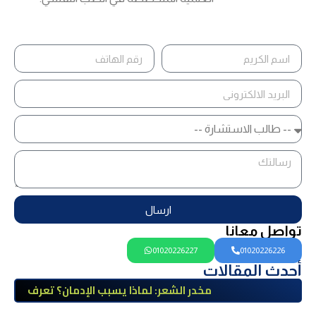
ارسال
تواصل معانا
01020226227
01020226226
أحدث المقالات
مخدر الشعر: لماذا يسبب الإدمان؟ تعرف
على أضراره وأعراضه وطرق العلاج