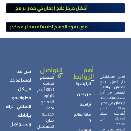
أفضل مركز علاج إدمان في مصر: برامج
علاج معتمدة وتعافي آمن تحت إشراف
طبي
متى يعود الجسم لطبيعته بعد ترك مخدر
الآيس؟ مراحل التعافي والعوامل المؤثرة
أهم
التواصل
نحن هنا
الروابط
تعتبر مستشفى
المقطم
لمساعدتك
دار الامل لعلاج
قطعة
الرئيسية
الادمان والطب
في كل
8091 أمام
النفسي من أبرز
من نحن
كارفور
خطوة نحو
مستشفيات علاج
المعادي
الإدمان في مصر،
برامجنا
التعافي. اترك
بجوار
وذلك لتميز
أساليب العلاج
مدرسة
ماذا نعالج
بياناتك
الحديثة التي
؟
منارة
وسيتواصل
تقدمها
المستقبل
المتسشفى من
الإقامة