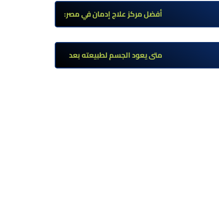
وأعراضه وطرق العلاج
أفضل مركز علاج إدمان في مصر:
برامج علاج معتمدة وتعافي آمن
تحت إشراف طبي
متى يعود الجسم لطبيعته بعد
ترك مخدر الآيس؟ مراحل التعافي
والعوامل المؤثرة