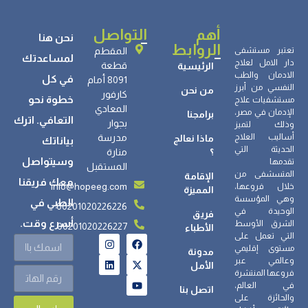
أهم
التواصل
نحن هنا
الروابط
تعتبر مستشفى
المقطم
لمساعدتك
دار الامل لعلاج
قطعة
الرئيسية
الادمان والطب
في كل
8091 أمام
النفسي من أبرز
من نحن
كارفور
خطوة نحو
مستشفيات علاج
المعادي
الإدمان في مصر،
برامجنا
التعافي. اترك
بجوار
وذلك لتميز
أساليب العلاج
مدرسة
ماذا نعالج
بياناتك
الحديثة التي
؟
منارة
وسيتواصل
تقدمها
المستقبل
المتسشفى من
الإقامة
معك فريقنا
info@hopeeg.com
خلال فروعها،
المميزة
وهي المؤسسة
الطبي في
00201020226226
الوحيدة في
فريق
أسرع وقت.
الشرق الأوسط
00201020226227
الأطباء
التي تعمل على
مستوى إقليمي
مدونة
وعالمي عبر
الأمل
فروعها المنتشرة
في العالم،
اتصل بنا
والحائزة على