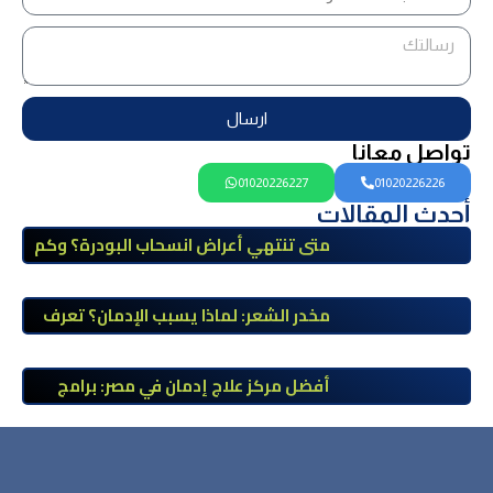
ارسال
تواصل معانا
01020226227
01020226226
أحدث المقالات
متى تنتهي أعراض انسحاب البودرة؟ وكم
تستمر وكيف يمكن تخفيفها؟
مخدر الشعر: لماذا يسبب الإدمان؟ تعرف
على أضراره وأعراضه وطرق العلاج
أفضل مركز علاج إدمان في مصر: برامج
علاج معتمدة وتعافي آمن تحت إشراف
طبي