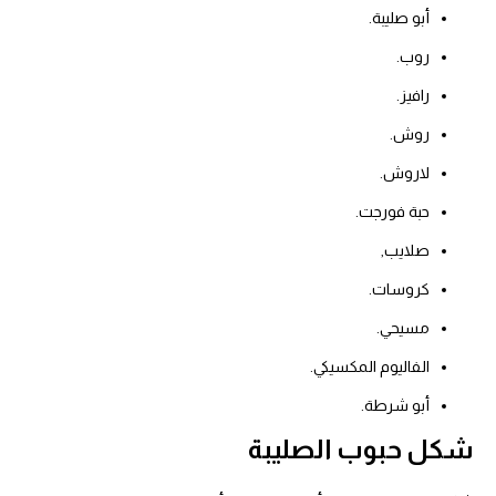
أبو صليبة.
روب.
رافيز.
روش.
لاروش.
حبة فورجت.
صلايب,
كروسات.
مسيحي.
الفاليوم المكسيكي.
أبو شرطة.
شكل حبوب الصليبة