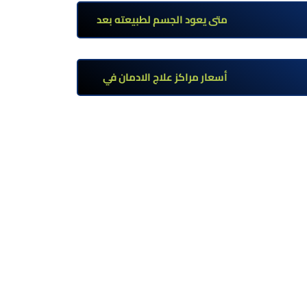
تحت إشراف طبي
متى يعود الجسم لطبيعته بعد
ترك مخدر الآيس؟ مراحل التعافي
والعوامل المؤثرة
أسعار مراكز علاج الادمان في
مصر: كم تبلغ التكلفة وما الذي
يشمله سعر العلاج؟