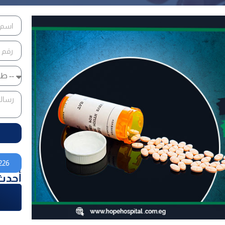
226
أحدث