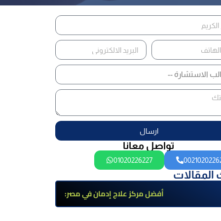
ارسال
تواصل معانا
01020226227
0021020226
 المقالات
أفضل مركز علاج إدمان في مصر:
برامج علاج معتمدة وتعافي آمن