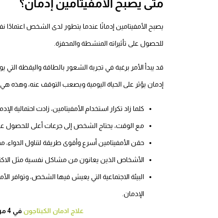
متى يصبح الامفيتامين إدمان؟
يصبح الأمفيتامين إدمانًا عندما يتطور لدى الشخص اعتمادًا نفس
للحصول على تأثيراته المنشطة والمحفزة.
قد يبدأ الأمر برغبة في تجربة الشعور بالطاقة واليقظة التي ي
إدمان يؤثر على الحياة اليومية ويصعب التوقف عنه، وهذه هي ا
كلما زاد تكرار استخدام الأمفيتامين، زادت احتمالية الإدم
مع الوقت، يحتاج الشخص إلى جرعات أعلى للحصول على ن
حقن الأمفيتامين أسرع وأقوى طريقة لتناول الدواء، م
الأشخاص الذين يعانون من مشاكل نفسية مثل الاكتئاب
البيئة الاجتماعية التي يعيش فيها الشخص، وتوافر ال
الإدمان.
علاج ادمان الكبتاجون
في 4 مراحل وكم مدة التعافي من الكبتاجون ؟