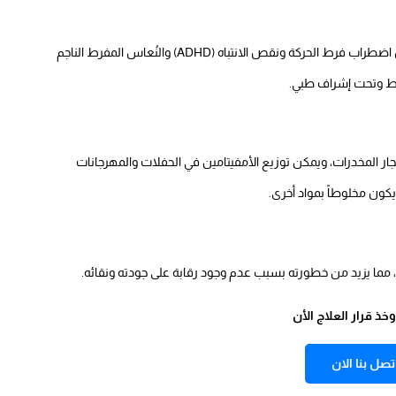
يتم استخدام بعض أنواع الأمفيتامينات لعلاج حالات طبية مثل اضطراب فرط الحركة ونقص الانتباه (ADHD) والنُعاس المفرط الناجم
فقط وتحت إشراف طبي.
ار المخدرات، ويمكن توزيع الأمفيتامين في الحفلات والمهرجانات
 يكون مخلوطاً بمواد أخرى.
مما يزيد من خطورته بسبب عدم وجود رقابة على جودته ونقائه.
ذ قرار العلاج الأن
تصل بنا الان