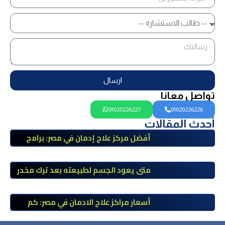
ارسال
تواصل معانا
01020226227
01020226226
أحدث المقالات
أفضل مركز علاج إدمان في مصر: برامج
علاج معتمدة وتعافي آمن تحت إشراف
طبي
متى يعود الجسم لطبيعته بعد ترك مخدر
الآيس؟ مراحل التعافي والعوامل المؤثرة
أسعار مراكز علاج الادمان في مصر: كم
تبلغ التكلفة وما الذي يشمله سعر