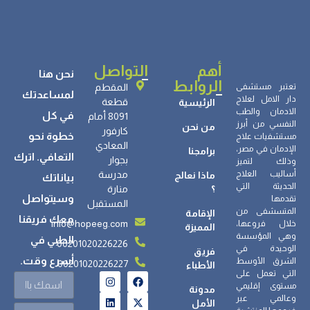
العلاج؟
أهم
التواصل
نحن هنا
الروابط
تعتبر مستشفى
المقطم
لمساعدتك
دار الامل لعلاج
قطعة
الرئيسية
الادمان والطب
في كل
8091 أمام
النفسي من أبرز
من نحن
كارفور
خطوة نحو
مستشفيات علاج
المعادي
الإدمان في مصر،
برامجنا
التعافي. اترك
بجوار
وذلك لتميز
أساليب العلاج
مدرسة
ماذا نعالج
بياناتك
الحديثة التي
؟
منارة
وسيتواصل
تقدمها
المستقبل
المتسشفى من
الإقامة
معك فريقنا
info@hopeeg.com
خلال فروعها،
المميزة
وهي المؤسسة
الطبي في
00201020226226
الوحيدة في
فريق
أسرع وقت.
الشرق الأوسط
00201020226227
الأطباء
التي تعمل على
مستوى إقليمي
مدونة
وعالمي عبر
الأمل