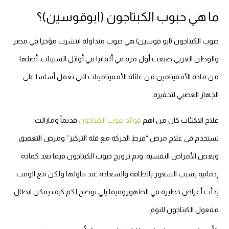
ما هي حبوب الكبتاجون (ابوقوسين)؟
حبوب الكبتاجون (ابو قوسين) هي حبوب متداولة انتشرت مؤخرا في مصر
والوطن العربي صنعت أول مرة في ألمانيا في أوائل الستينات، أصلها
من مادة الأمفيتامين من عائلة الأمفيتامينات التي تعمل أساسا على
الجهاز العصبي لتحفيزه.
علاج الاكتئاب كان من اهم
فوائد حبوب الكبتاجون
قديماً ومازالت
تستخدم في علاج مرض “فرط الحركة مع قلة التركيز” ومرض التغفيق
وبعض الأمراض النفسية. و
تم ترويج حبوب الكبتاجون فيما بعد كمادة
إدمانية بسبب الشعور بالطاقة والسعادة عند تناولها ولكن مع الوقت
بدأت أعراض خطيرة في الظهوروفيما يلي نوضح لكم كيف يمكن ابطال
مفعول الكبتاجون للنوم.