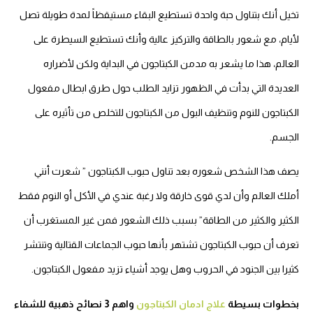
تخيل أنك بتناول حبة واحدة تستطيع البقاء مستيقظاً لمدة طويلة تصل
لأيام، مع شعور بالطاقة والتركيز عالية وأنك تستطيع السيطرة على
العالم، هذا ما يشعر به مدمن الكبتاجون في البداية ولكن لأضراره
العديدة التي بدأت في الظهور تزايد الطلب حول طرق ابطال مفعول
الكبتاجون للنوم وتنظيف البول من الكبتاجون للتخلص من تأثيره على
الجسم.
يصف هذا الشخص شعوره بعد تناول حبوب الكبتاجون ” شعرت أنني
أملك العالم وأن لدي قوى خارقة ولا رغبة عندي في الأكل أو النوم فقط
الكثير والكثير من الطاقة” بسبب ذلك الشعور فمن غير المستغرب أن
تعرف أن حبوب الكبتاجون تشتهر بأنها حبوب الجماعات القتالية وتنتشر
كثيرا بين الجنود في الحروب وهل يوجد أشياء تزيد مفعول الكبتاجون.
بخطوات بسيطة
علاج ادمان الكبتاجون
واهم 3 نصائح ذهبية للشفاء