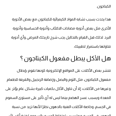
الكبتاجون.
هذا يحدث بسبب تشابه المواد الكيميائية للكبتاجون مع بعض الأدوية
الأخرى مثل بعض أدوية مضادات الاكتئاب وأدوية الحساسية وأدوية
البرد. لذلك قبل القيام بالتحاليل يجب شرح تاريخك المرضي وأي أدوية
تتناولها باستمرار لطبيبك.
هل الأكل يبطل مفعول الكبتاجون ؟
تنتشر بعض الأكلات على المواقع الإلكترونية كونها تقوم بإبطال
مفعول الكبتاجون، مثل الثوم والبصل وإضافة الزنجبيل والقرفة للطعام
وغيرها من الأكلات، إلا أن تناول الأكل بكميات كبيرة بشكل عام يؤثر على
المعدة ويسبب عسر الهضم بينما ليس له أي تأثير على مستوى السموم
في الجسم، وخاصة الأكلات الغنية بالدهون نظرًا لأنها تزيد من نسبة
الدهون في الجسم مما يسبب إحتفاظ الجسم بالسموم لفترة أكبر، لأن