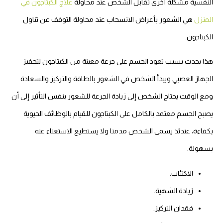
النفسية
مشكلة أخرى تقابل الشخص عند محاولة
علاج الكبتاجون في
المنزل
هي الشعور بأعراض الانسحاب عند محاولة التوقف عن تناول
الكبتاجون.
هذا يحدث بسبب تعود الجسم على جرعة معينة من الكبتاجون لتحفيز
الجهاز العصبي ويبدأ الشخص في الشعور بالطاقة والتركيز والسعادة
ومع الوقت يحتاج الشخص إلى زيادة الجرعة للشعور بنفس التأثير إلى أن
يصبح الجسم معتمد بالكامل على الكبتاجون للقيام بالوظائف الحيوية
بكفاءة، عندئذ يسمى الشخص مدمنا ولا يستطيع الاستغناء عنه
بسهولة.
الاكتئاب.
زيادة الشهية.
فقدان التركيز.