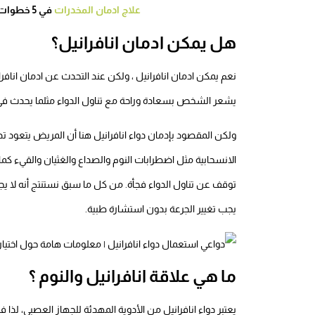
علاج ادمان المخدرات
في 5 خطوات وأهم العوامل التي تساعد في نجاح العلاج
هل يمكن ادمان انافرانيل؟
نعم يمكن ادمان انافرانيل ، ولكن عند التحدث عن ادمان انافر
يشعر الشخص بسعادة وراحة مع تناول الدواء مثلما يحدث في إ
ولكن المقصود بإدمان دواء انافرانيل هنا أن المريض يتعود تد
الانسحابية مثل اضطرابات النوم والصداع والغثيان والقيء كم
توقف عن تناول الدواء فجأة. من كل ما سبق نستنتج أنه لا يجب 
يجب تغيير الجرعة بدون استشارة طبية.
ما هي علاقة انافرانيل والنوم ؟
يعتبر دواء انافرانيل من الأدوية المهدئة للجهاز العصبي، لذا فإ