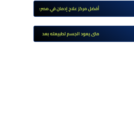
وأعراضه وطرق العلاج
أفضل مركز علاج إدمان في مصر:
برامج علاج معتمدة وتعافي آمن
تحت إشراف طبي
متى يعود الجسم لطبيعته بعد
ترك مخدر الآيس؟ مراحل التعافي
والعوامل المؤثرة