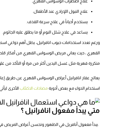
علاج اضطراب الوسواس القهري.
علاج التبول اللإرادي عند الأطفال.
يستخدم أحياناً في علاج سرعة القذف.
يساعد في علاج شلل النوم أو ما يطلق عليه الجاثوم.
ورغم تعدد استخدامات حبوب انافرانيل، يظل أهم دواعي است
القهري ، حيث يعاني مريض الوسواس القهري من أفكار مُلحة ت
متكررة قهرية مثل غسل اليدين أكثر من مرة أو التأكد من غلق الأ
يعالج عقار انافرانيل أعراض الوسواس القهري عن طريق إعادة ت
استخدام الدواء مع بعض أدوية
مضادات الاكتئاب
الأخرى ليأتي 
متي يبدأ مفعول انافرانيل ؟
يبدأ مفعول أنافريل في الظهور وتحسن أعراض المريض في خلال 4 إلى 6 أسابيع من بدأ تعاطي الدواء.