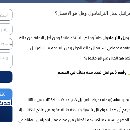
 بديل الترامادول
طبياً وما هي استخداماته؟ ومن أجل الإجابة عن ذلك
السؤال سنتكلم في تلك المقالة عن أهمية دواء انافرانيل anafranil ودواعي استعمال ذلك الدواء وعن العلاقة بين انافرانيل
ما هو الحال مع الترامادول؟
ل
وأهم 5 عوامل تحدد مدة بقائه في الجسم
226
clomipramine، وُيصنف دواء انافرانيل كدواء مضاد للاكتئاب من عائلة
أحدث
دات الاكتئاب ثلاثية الحلقات tricyclic antidepressants. ورغم أن هذا الدواء نال شهرة واسعة طيلة عقود في علاج الاكتئاب إلا
لقهري بسبب ما اكتشفه الأطباء من قدرة عقار انافرانيل الهائلة في
هرية التي يسببها المرض.