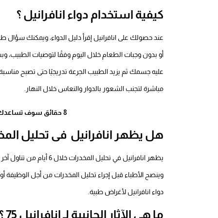
كيفية استخدام دواء انافرانيل ؟
عند حصولك على انافرانيل إقرأ دليل الدواء، ويمكنك سؤال طبي
أو بدون وجبات الطعام خلال اليوم وفقًا لتوصيات الطبيب، وب
عليه جسمك ثم يزيد الطبيب الجرعة تدريجيًا حتى تصبح مناسبة ل
مباشرة لتجنب الشعور بالدوار والنعاس خلال النهار.
8 حقائق سوف تساعدك فى
هل يظهر انافرانيل فى تحليل المخ
يظهر انافرانيل في تحليل الم
وينصح الأطباء قبل إجراء تحليل المخدرات من أجل الوظيفة أو 
دواء انافرانيل لأغراض طبية.
ما هي الآثار الجانبية لـ انافرانيل 75 ؟