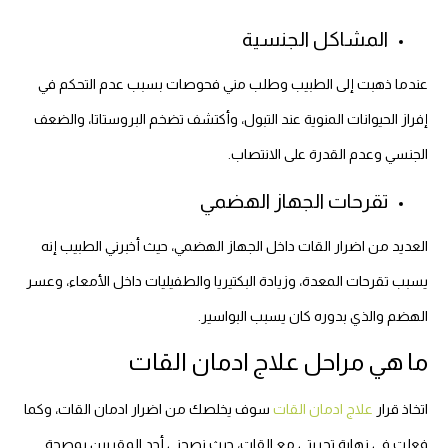
المشاكل الجنسية
عندما ذهبت إلى الطبيب وطلب مني فحوصات بسبب عدم التحكم في
إفراز الحيوانات المنوية عند التبول، وأكتشف تضخم البروستاتا، والضعف
الجنسي وعدم القدرة على الانتصاب.
تقرحات الجهاز الهضمي
العديد من اضرار القات داخل الجهاز الهضمي، حيث أخبرني الطبيب إنه
يسبب تقرحات المعدة، وزيادة البكتيريا والطفيليات داخل الأمعاء، وعسر
الهضم والذي بدوره كان يسبب البواسير.
ما هي مراحل علاج ادمان القات
اتخاذ قرار
علاج ادمان القات
سوف يخلصك من اضرار ادمان القات، وكما
فعلت في نهاية تجربتي مع القات، حيث نصحني أحد المقربين بمصحة