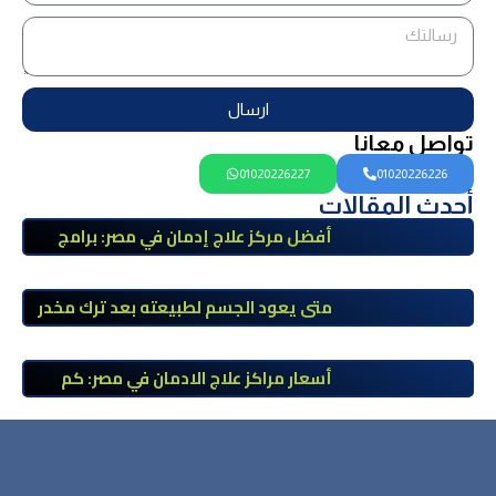
ارسال
تواصل معانا
01020226227
01020226226
أحدث المقالات
أفضل مركز علاج إدمان في مصر: برامج
علاج معتمدة وتعافي آمن تحت إشراف
طبي
متى يعود الجسم لطبيعته بعد ترك مخدر
الآيس؟ مراحل التعافي والعوامل المؤثرة
أسعار مراكز علاج الادمان في مصر: كم
تبلغ التكلفة وما الذي يشمله سعر
العلاج؟