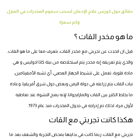
حقائق حول كورس علاج الإدمان لسحب سموم المخدرات في المنزل
وكم سعرة
ما هو مخدر القات ؟
قبل ان اتحدث عن تجربتي مع مخدر القات، نتعرف معا على ما هو القات،
والذي يتم تعريفه إنه مخدر يتم استخلاصه من نبتة كاثا ادوليس و هي
مادة قلوية، تعمل على تنشيط الجهاز العصبي، أي تشبه الأمفيتامين،
نبات القات يتم زراعته في دولة اليمن وبعض دول شرق أفريقيا، وعادة
ما يخلط الكثير بين القات والمارايجوانا، لإنه يمنح النشوة عند تعاطيه
لأول مرة، لذلك تم إدراجه في جدول المخدرات منذ عام 1973.
هكذا كانت تجربتي مع القات
تجربتي مع القات، ربما كانت في بدايتها بمحض التجربة والشغف بعد ما