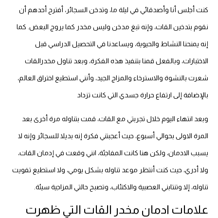
كنت أجلس أنا وأصدقائي في ليلة ما، وتدخن السجائر، أفترح أحدهم أن
نقوم بتدخين القات، وإنه تبغ مدخن وليس مخدر كما يروج البعض. كما
إنه يمنحنا النشاط والحيوية، ويساعدنا في التحصيل الدراسي قبل
الاختبارات، وبالفعل قمنا بتنفيذ هذه الفكرة، وبعد تناول مخدرالقات
شعرت بالنشوة والاسترخاء والمزاج الجيد، وأنني استطيع اختراق العالم،
بالإضافة إلى ارتفاع حرارة جسدي التي كانت تزداد
وبعد انتهاء اليوم خلال تجربتي مع القات، قمت بتناوله مرة أخرى بعد
المرة الاولى بحوالي أسبوع، حيث أعجبتني فكرة إنه بديلا للسجائر وإنه لا
يسبب الادمان، ولكن هنا كانت المفاجئة، انني وقعت في إدمان القات،
ولا أدري، حيث كنت أنتظر موعد تناوله بشكل يومي، ولا استطيع تفويت
تناوله، إلا وتنتابني العصبية والاكتئاب، وتصبح حالتي المزاجية سيئة.
علامات ادمان مخدر القات التي ظهرت