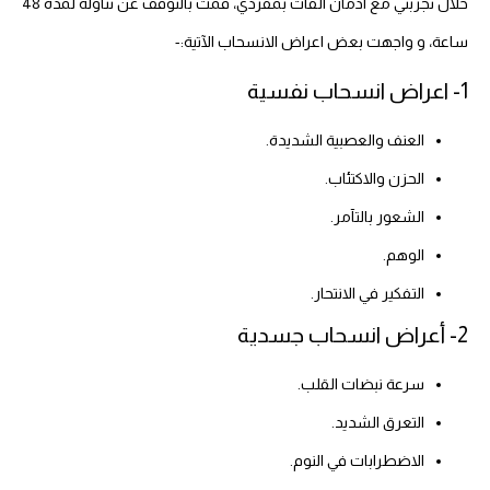
خلال تجربتي مع ادمان القات بمفردي، قمت بالتوقف عن تناوله لمدة 48
ساعة، و واجهت بعض اعراض الانسحاب الآتية:-
1- اعراض انسحاب نفسية
العنف والعصبية الشديدة.
الحزن والاكتئاب.
الشعور بالتآمر.
الوهم.
التفكير في الانتحار.
2- أعراض انسحاب جسدية
سرعة نبضات القلب.
التعرق الشديد.
الاضطرابات في النوم.