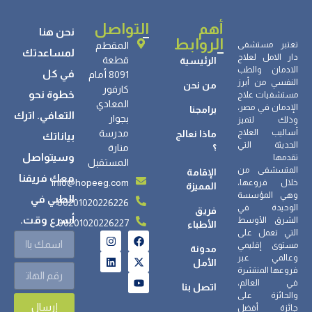
أهم
التواصل
نحن هنا
الروابط
تعتبر مستشفى
المقطم
لمساعدتك
دار الامل لعلاج
قطعة
الرئيسية
الادمان والطب
في كل
8091 أمام
النفسي من أبرز
من نحن
كارفور
خطوة نحو
مستشفيات علاج
المعادي
الإدمان في مصر،
برامجنا
التعافي. اترك
بجوار
وذلك لتميز
أساليب العلاج
مدرسة
ماذا نعالج
بياناتك
الحديثة التي
؟
منارة
وسيتواصل
تقدمها
المستقبل
المتسشفى من
الإقامة
معك فريقنا
info@hopeeg.com
خلال فروعها،
المميزة
وهي المؤسسة
الطبي في
00201020226226
الوحيدة في
فريق
أسرع وقت.
الشرق الأوسط
00201020226227
الأطباء
التي تعمل على
مستوى إقليمي
مدونة
وعالمي عبر
الأمل
فروعها المنتشرة
في العالم،
اتصل بنا
والحائزة على
إرسال
جائزة أفضل