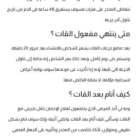
تتعاطى المخدر على فترات فسوف يستغرق 48 ساعة في الدم من تاريخ
تناول آخر جرعة.
متى ينتهي مفعول القات ؟
بعد مضغ جرعات القات يشعر الشخص بالانتشاء بعد مرور 20 دقيقة،
وتستمر حتى يوم كامل، وبعد ذلك يعر الشخص إنه بحاجة إلى تناول
الجرعة التي تليها، لإنه إذا تأخرت عن موعدها سوف يواجه أعراض
انسحابية مؤلمة، لا يمكنه التخلص منها.
كيف أنام بعد القات ؟
وجه لي أحد المرضى الذي يخضعون لعلاج الإدمان خلال تجربتي مع
القات، وسألني كيف أنام بعد القات، ولكنني أجبته بإنك سوف تنام بشكل
طبيعي ومتوازن، لأنك تخلصت من المخدر وتأثيره على الجهاز العصبي