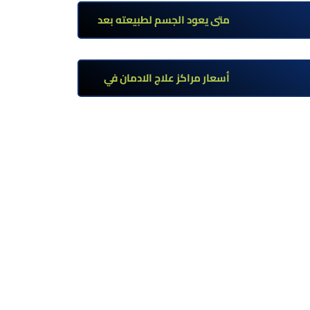
تحت إشراف طبي
متى يعود الجسم لطبيعته بعد
ترك مخدر الآيس؟ مراحل التعافي
والعوامل المؤثرة
أسعار مراكز علاج الادمان في
مصر: كم تبلغ التكلفة وما الذي
يشمله سعر العلاج؟