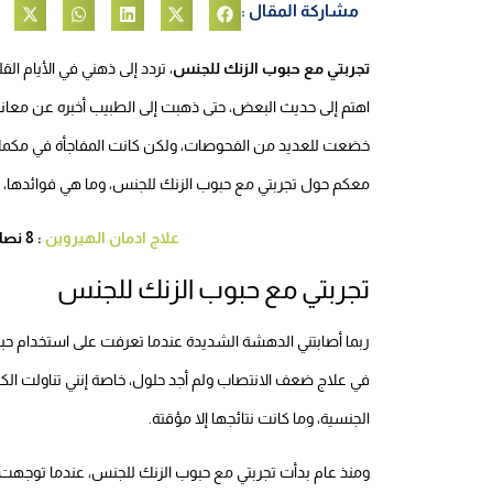
مشاركة المقال :
تجربتي مع حبوب الزنك للجنس
، تردد إلى ذهني في الأيام ا
اهتم إلى حديث البعض، حتى ذهبت إلى الطبيب أخبره عن معانا
خضعت للعديد من الفحوصات، ولكن كانت المفاجأة في مكملات ا
معكم حول تجربتي مع حبوب الزنك للجنس، وما هي فوائدها، 
علاج ادمان الهيروين
: 8 نصائح هامه جدا تساعدك فالشفاء التام
تجربتي مع حبوب الزنك للجنس
ربما أصابتني الدهشة الشديدة عندما تعرفت على استخدام حب
في علاج ضعف الانتصاب ولم أجد حلول، خاصة إنني تناولت الكثي
الجنسية، وما كانت نتائجها إلا مؤقتة.
ومنذ عام بدأت تجربتي مع حبوب الزنك للجنس، عندما توجهت إل