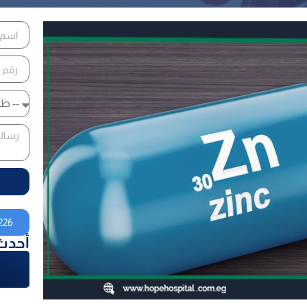
226
أحدث