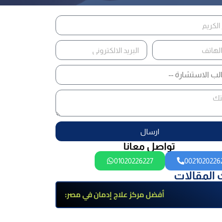
ارسال
تواصل معانا
01020226227
0021020226
 المقالات
أفضل مركز علاج إدمان في مصر:
برامج علاج معتمدة وتعافي آمن