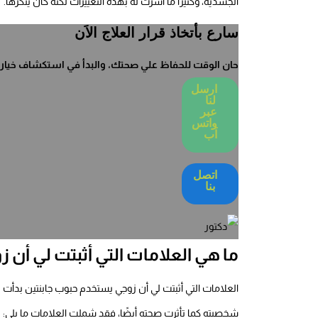
الجسدية، وكثيرًا ما أشرت له بهذه التغييرات لكنه كان ينكرها.
سارع بأتخاذ قرار العلاج الاَن
حان الوقت للحفاظ علي صحتك، والبدأ في استكشاف خيارات
ارسل
لنا
عبر
واتس
اَب
اتصل
بنا
ما هي العلامات التي أثبتت لي أن 
العلامات التي أثبتت لي أن زوجي يستخدم حبوب جابنتين بدأت 
شخصيته كما تأثرت صحته أيضًا، فقد شملت العلامات ما يلي: