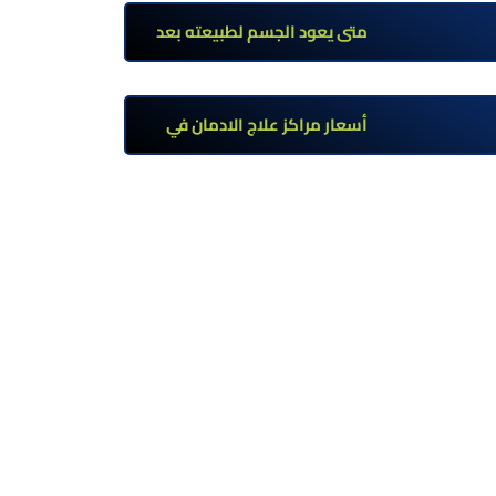
تحت إشراف طبي
متى يعود الجسم لطبيعته بعد
ترك مخدر الآيس؟ مراحل التعافي
والعوامل المؤثرة
أسعار مراكز علاج الادمان في
مصر: كم تبلغ التكلفة وما الذي
يشمله سعر العلاج؟