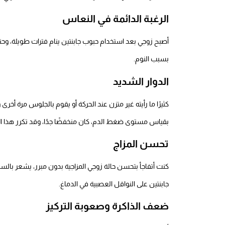
الرغبة الدائمة في النعاس
أصبح زوجي بعد استخدام حبوب جابنتين ينام فترات طويلة، وحتى
بسبب النوم.
الدوار الشديد
كثيرًا ما رأيته غير متزن عند الحركة أو يقوم بالجلوس مرة أخر
بقياس مستوى ضغط الدم، كان منخفضًا جدًا، وقد تكرر هذا الأمر
تحسن المزاج
كنت أتفاجأ بتحسن حالة زوجي المزاجية بدون مبرر، يشعر با
جابنتين على النواقل العصبية في الدماغ.
ضعف الذاكرة وصعوبة التركيز