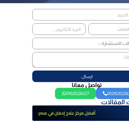
ارسال
تواصل معانا
01020226227
0021020226
 المقالات
أفضل مركز علاج إدمان في مصر:
برامج علاج معتمدة وتعافي آمن