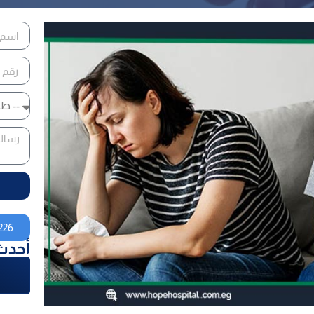
226
أحدث