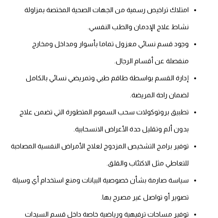
امتلاك تراخيص رسمية من الجهات الصحية المختصة بمزاولة
نشاط علاج الإدمان والطب النفسي.
وجود قسم نسائي معزول تماما بأسوار ومداخل ومخارج
منفصلة عن أقسام الرجال.
إدارة القسم بواسطة طاقم طبي وتمريضي نسائي بالكامل
لضمان راحة المريضة.
تطبيق بروتوكولات سحب السموم المتطورة التي تضمن علاج
بدون ألم وتقليل حدة الأعراض الانسحابية.
توفير برامج التشخيص المزدوج لعلاج الأمراض النفسية المصاحبة
للتعاطي مثل الاكتئاب والقلق.
سياسة صارمة بشأن خصوصية البيانات ومنع استخدام أي وسيلة
تصوير أو تواصل غير مصرح بها.
توفير مساحات ترفيهية ورياضية خاصة داخل قسم السيدات