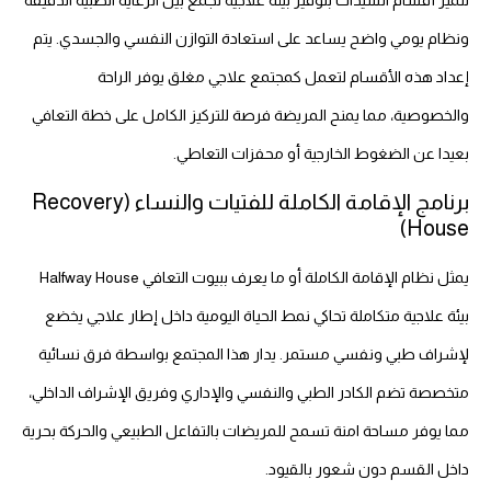
تتميز أقسام السيدات بتوفير بيئة علاجية تجمع بين الرعاية الطبية الدقيقة
ونظام يومي واضح يساعد على استعادة التوازن النفسي والجسدي. يتم
إعداد هذه الأقسام لتعمل كمجتمع علاجي مغلق يوفر الراحة
والخصوصية، مما يمنح المريضة فرصة للتركيز الكامل على خطة التعافي
بعيدا عن الضغوط الخارجية أو محفزات التعاطي.
برنامج الإقامة الكاملة للفتيات والنساء (Recovery
House)
يمثل نظام الإقامة الكاملة أو ما يعرف ببيوت التعافي Halfway House
بيئة علاجية متكاملة تحاكي نمط الحياة اليومية داخل إطار علاجي يخضع
لإشراف طبي ونفسي مستمر. يدار هذا المجتمع بواسطة فرق نسائية
متخصصة تضم الكادر الطبي والنفسي والإداري وفريق الإشراف الداخلي،
مما يوفر مساحة امنة تسمح للمريضات بالتفاعل الطبيعي والحركة بحرية
داخل القسم دون شعور بالقيود.