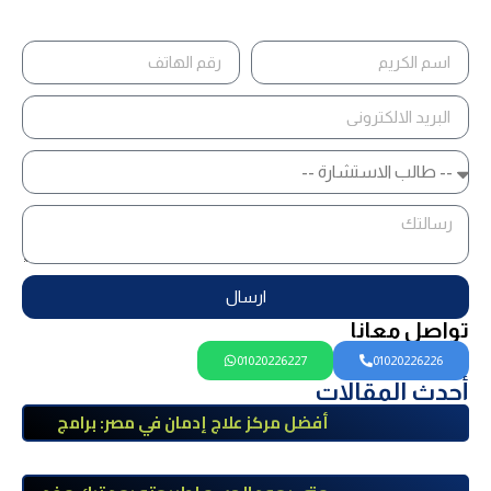
ارسال
تواصل معانا
01020226227
01020226226
أحدث المقالات
أفضل مركز علاج إدمان في مصر: برامج
علاج معتمدة وتعافي آمن تحت إشراف
طبي