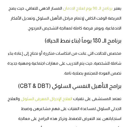
يعتبر
برنامج الـ 90 يوم لعلاج الادمان
المسار الذهبي للتعافي، حيث يمنح
المريضة الوقت الكافي لإتمام مراحل التأهيل السلوكي وتعديل الأفكار
الاندفاعية، ويوفر فرصة كاملة لمعالجة التشخيص المزدوج.
برنامج الـ 180 يوماً (بناء نمط الحياة)
مخصص للحالات التي عانت من انتكاسات متكررة أو تحتاج إلى إعادة بناء
شاملة للشخصية، حيث يتم التدريب على مهارات اجتماعية ومهنية جديدة
تضمن العودة للمجتمع بصلابة تامة.
برامج التأهيل النفسي السلوكي (CBT & DBT)
تعتمد المستشفى على تقنيات
العلاج الإدراكي المعرفي السلوكي
والعلاج
الجدلي السلوكي لمساعدة الفتيات على فهم مشاعرهن وضبط
استجاباتهن عند التعرض للضغط، وتركز هذه البرامج على معالجة