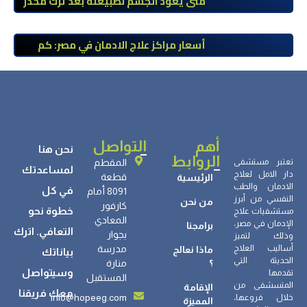
متى يعود الجسم لطبيعته بعد ترك مخدر
الآيس؟ مراحل التعافي والعوامل المؤثرة
أسعار مراكز علاج الادمان في مصر: كم
تبلغ التكلفة وما الذي يشمله سعر
العلاج؟
أهم
التواصل
نحن هنا
الروابط
تعتبر مستشفى
المقطم
لمساعدتك
دار الامل لعلاج
قطعة
الرئيسية
الادمان والطب
في كل
8091 أمام
النفسي من أبرز
من نحن
كارفور
خطوة نحو
مستشفيات علاج
المعادي
الإدمان في مصر،
برامجنا
التعافي. اترك
بجوار
وذلك لتميز
أساليب العلاج
مدرسة
ماذا نعالج
بياناتك
الحديثة التي
؟
منارة
وسيتواصل
تقدمها
المستقبل
المتسشفى من
الإقامة
معك فريقنا
info@hopeeg.com
خلال فروعها،
المميزة