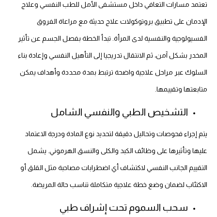
تعتمد مسارات التعافي داخل مستشفى الأمل للطب النفسي وعلاج
الإدمان على تطبيق بروتوكولات علاج حديثة مع مراعاة الفروق
الفسيولوجية والنفسية لدى المرأة. تبدأ الخطة بفصل الجسم عن تأثير
المخدر بشكل آمن، ثم الانتقال تدريجيا إلى التأهيل النفسي وإعادة بناء
السلوك عبر مراحل علاجية واضحة ترتبط بمدة محددة وأهداف يمكن
متابعتها وتقييمها.
التشخيص الطبي والنفسي الشامل
يتم إجراء فحوصات وتحاليل دقيقة لتحديد نوع المادة ودرجة الاعتماد
عليها وتأثيرها على وظائف الكبد والكلى والنسق الهرموني. يشمل
التقييم الجانب النفسي لاكتشاف أي اضطرابات مصاحبة مثل القلق أو
الاكتئاب لضمان وضع خطة علاجية متكاملة تناسب حالة المريضة.
سحب السموم تحت إشراف طبي