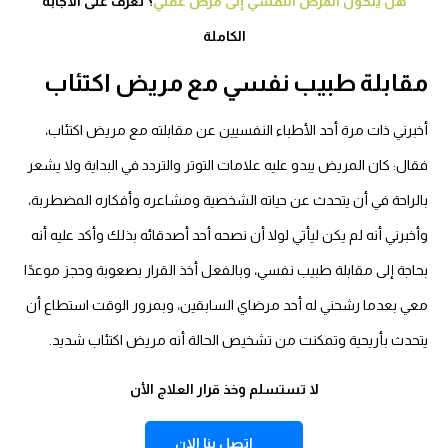
هل يتحول المرض النفسي إلى مرض عقلي
؟ تعرف على الاجابة
الكاملة
مقابلة طبيب نفسي مع مريض اكتئاب
أخبرني ذات مرة أحد الأطباء النفسيين عن مقابلته مع مريض اكتئاب،
فقال: كان المريض يبدو عليه علامات التوتر والتردد في البداية ولا يشعر
بالراحة في أن يتحدث عن حياته الشخصية ومشاعره وأفكاره المضطربة،
وأخبرني أنه لم يكن ليأتي لولا أن نصحه أحد أصدقائه بذلك وأكد عليه أنه
بحاجة إلى مقابلة طبيب نفسي، وبالفعل أخذ القرار بصعوبة وحجز موعدًا
معي بعدما رشحني له أحد مرضاي السابقين، وبمرور الوقت استطاع أن
يتحدث بأريحية وتمكنت من تشخيص الحالة أنه مريض اكتئاب شديد.
لا تستسلم وخذ قرار العلاج الأن
اتصل بنا الان