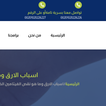
الرئيسية
م
تواصل معنا بسرية تامة
أو على الرقم
00201020226227
00201020226226
الرئيسية
من نحن
برامجنا
اسباب الارق وم
الرئيسية
/
اسباب الارق وما هو نقص الفيتامين الذي