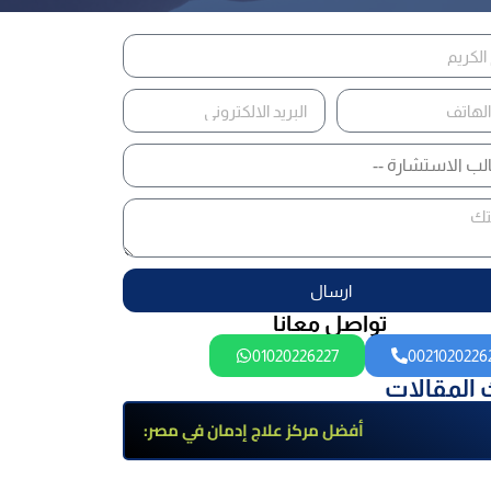
ارسال
تواصل معانا
01020226227
0021020226
 المقالات
أفضل مركز علاج إدمان في مصر:
برامج علاج معتمدة وتعافي آمن