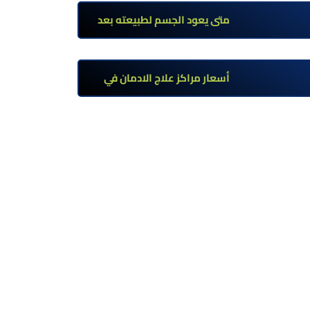
تحت إشراف طبي
متى يعود الجسم لطبيعته بعد
ترك مخدر الآيس؟ مراحل التعافي
والعوامل المؤثرة
أسعار مراكز علاج الادمان في
مصر: كم تبلغ التكلفة وما الذي
يشمله سعر العلاج؟