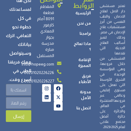
نحن هنا
الروابط
تعتبر مستشفى
المقطم
لمساعدتك
دار الامل لعلاج
قطعة
الرئيسية
الادمان والطب
في كل
8091 أمام
النفسي من أبرز
من نحن
كارفور
خطوة نحو
مستشفيات علاج
المعادي
الإدمان في مصر،
برامجنا
التعافي. اترك
بجوار
وذلك لتميز
أساليب العلاج
مدرسة
ماذا نعالج
بياناتك
الحديثة التي
؟
منارة
وسيتواصل
تقدمها
المستقبل
المتسشفى من
الإقامة
معك فريقنا
info@hopeeg.com
خلال فروعها،
المميزة
وهي المؤسسة
الطبي في
00201020226226
الوحيدة في
فريق
أسرع وقت.
الشرق الأوسط
00201020226227
الأطباء
التي تعمل على
مستوى إقليمي
مدونة
وعالمي عبر
الأمل
فروعها المنتشرة
في العالم،
اتصل بنا
والحائزة على
إرسال
جائزة أفضل
مجتمع علاجي
لعام 2023/2025.