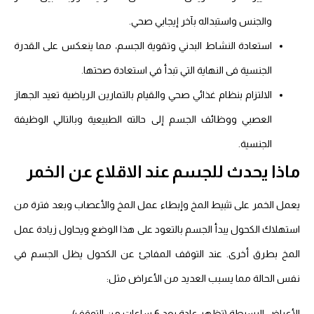
والجنس واستبداله بآخر إيجابي صحي.
استعادة النشاط البدني وتقوية الجسم، مما ينعكس على القدرة
الجنسية فى النهاية التي تبدأ في استعادة صحتها.
الالتزام بنظام غذائي صحي والقيام بالتمارين الرياضية تعيد الجهاز
العصبي ووظائف الجسم إلى حالته الطبيعية وبالتالي الوظيفة
الجنسية.
ماذا يحدث للجسم عند الاقلاع عن الخمر
يعمل الخمر على تثبيط المخ وإبطاء عمل المخ والأعصاب وبعد فترة من
استهلاك الكحول يبدأ الجسم بالتعود على هذا الوضع ويحاول زيادة عمل
المخ بطرق أخرى. عند التوقف المفاجئ عن الكحول يظل الجسم في
نفس الحالة مما يسبب العديد من الأعراض مثل:
الأعراض البسيطة (تظهر عادة بعد 6 ساعات من التوقف):