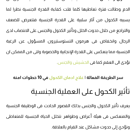
الدم وطالت فترة تعاطيها كلما قلت كفاءة القدرة الجنسية نظرا لما
يسببه الكحول من آثار سلبية على القدرة الجنسية فتتعرض للضعف
والتراجع من خلال حدوث الخلل وتأثير الكحول والجنس على الانتصاب لدى
الرجال وانخفاض فى هرمون التستوستيرون المسؤول عن الرغبة
الجنسية مما ينعكس على القدرة الإنجابية والخصوبة ولتى من الممكن ان
تؤدى الى العقم كما فى
الحشيش والجنس
.
سر الطريقة الفعالة |
علاج ادمان الكحول
في 10 خطوات امنه
تأثير الكحول على العملية الجنسية
يعرف تأثير الكحول والجنس بذلك القصور الحادث فى الوظيفة الجنسية
والمنعكس فى هيئة أعراض وظواهر تتخلل الحياة الجنسية للمتعاطى
وتؤدي إلى حدوث مشاكل عند القيام بالعلاقة.