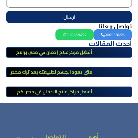
ارسال
تواصل معانا
01020226227
01020226226
أحدث المقالات
أفضل مركز علاج إدمان في مصر: برامج
علاج معتمدة وتعافي آمن تحت إشراف
طبي
متى يعود الجسم لطبيعته بعد ترك مخدر
الآيس؟ مراحل التعافي والعوامل المؤثرة
أسعار مراكز علاج الادمان في مصر: كم
تبلغ التكلفة وما الذي يشمله سعر
العلاج؟
أهم
التواصل