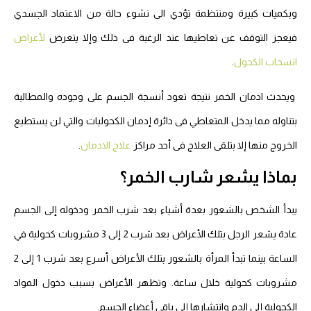
وبكميات كبيرة ومنتظمة تؤدي الى نشوء حالة من الاعتماد الجسدي
فيعجز التوقف عن تعاطيها عند الرغبة فى ذلك وإلا يتعرض
لأعراض
انسحاب الكحول
.
ويحدث ادمان الخمر نتيجة تعود أنسجة الجسم على وجوده والمطالبة
بتناوله مما يدخل المتعاطي فى دائرة إدمان الكحوليات والتي لن يستطيع
الخروج منها إلا بتلقى العلاج فى أحد مراكز
علاج الادمان
.
بماذا يشعر شارب الخمر؟
يبدأ الشخص بالشعور بعدة أشياء بعد شرب الخمر ودخوله إلى الجسم
عادة يشعر الرجل بتلك الأعراض بعد شرب 2 إلى 3 مشروبات كحولية في
الساعة بينما تبدأ المرأة بالشعور بتلك الأعراض أسرع بعد شرب 1 إلى 2
مشروبات كحولية خلال ساعة. وتظهر الأعراض بسبب دخول المواد
الكحولية إلى الدم وانتشارها إلى باقى أعضاء الجسم.