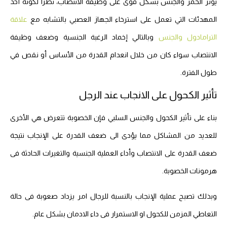
يؤثر الخمر والجنس بشكل قوى على وظيفة الانتصاب، نظرا لكونه أحد
المهدئات التي تعمل على استرخاء الجهاز العصبي بالتشابه مع
علاقة
الترامادول والجنس
وبالتالي إخماد الرغبة الجنسية وضعف وظيفة
الانتصاب سواء كان من خلال انعدام القدرة من الأساس أو نقص في
طول الفترة.
تأثير الكحول على الانجاب عند الرجل
بناء على تأثير الكحول والجنس السلبي فإن الخصوبة تتعرض هي الأخرى
للعديد من المشاكل مما يؤدى الى ضعف القدرة على الإنجاب نتيجة
ضعف القدرة على الانتصاب وأداء العملية الجنسية والتغيرات الحادثة فى
هرمونات الخصوبة.
وبذلك تصبح عملية الإنجاب بالنسبة للرجال امر يزداد صعوبة فى حالة
التعاطي المزمن للكحول او الاستمرار فى داء الادمان بشكل عام.