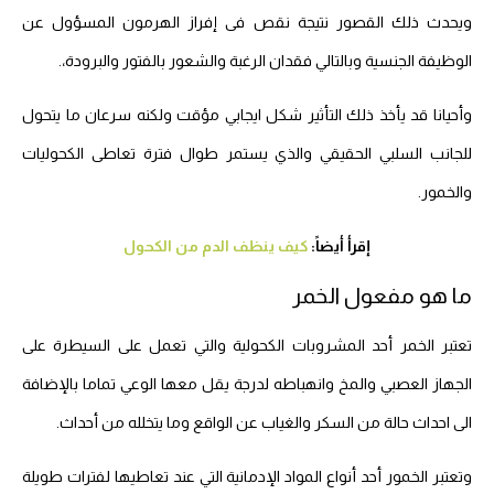
ويحدث ذلك القصور نتيجة نقص فى إفراز الهرمون المسؤول عن
الوظيفة الجنسية وبالتالي فقدان الرغبة والشعور بالفتور والبرودة،.
وأحيانا قد يأخذ ذلك التأثير شكل ايجابي مؤقت ولكنه سرعان ما يتحول
للجانب السلبي الحقيقي والذي يستمر طوال فترة تعاطى الكحوليات
والخمور.
إقرأ أيضاً:
كيف ينظف الدم من الكحول
ما هو مفعول الخمر
تعتبر الخمر أحد المشروبات الكحولية والتي تعمل على السيطرة على
الجهاز العصبي والمخ وانهباطه لدرجة يقل معها الوعي تماما بالإضافة
الى احداث حالة من السكر والغياب عن الواقع وما يتخلله من أحداث.
وتعتبر الخمور أحد أنواع المواد الإدمانية التي عند تعاطيها لفترات طويلة