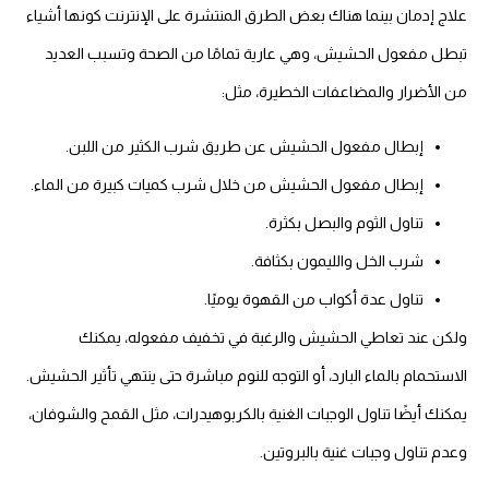
علاج إدمان بينما هناك بعض الطرق المنتشرة على الإنترنت كونها أشياء
تبطل مفعول الحشيش، وهي عارية تمامًا من الصحة وتسبب العديد
من الأضرار والمضاعفات الخطيرة، مثل:
إبطال مفعول الحشيش عن طريق شرب الكثير من اللبن.
إبطال مفعول الحشيش من خلال شرب كميات كبيرة من الماء.
تناول الثوم والبصل بكثرة.
شرب الخل والليمون بكثافة.
تناول عدة أكواب من القهوة يوميًا.
ولكن عند تعاطي الحشيش والرغبة في تخفيف مفعوله، يمكنك
الاستحمام بالماء البارد، أو التوجه للنوم مباشرة حتى ينتهي تأثير الحشيش.
يمكنك أيضًا تناول الوجبات الغنية بالكربوهيدرات، مثل القمح والشوفان،
وعدم تناول وجبات غنية بالبروتين.