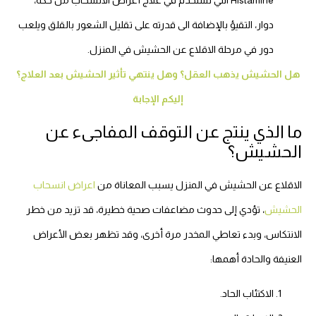
Histamine التي تستخدم في علاج أعراض الانسحاب من حكة،
دوار، التقيؤ بالإضافة الى قدرته على تقليل الشعور بالقلق ويلعب
دور في مرحلة الاقلاع عن الحشيش في المنزل.
هل الحشيش يذهب العقل؟ وهل ينتهي تأثير الحشيش بعد العلاج؟
إليكم الإجابة
ما الذي ينتج عن التوقف المفاجىء عن
الحشيش؟
الاقلاع عن الحشيش في المنزل يسبب المعاناة من
اعراض انسحاب
الحشيش
، تؤدي إلى حدوث مضاعفات صحية خطيرة، قد تزيد من خطر
الانتكاس، وبدء تعاطي المخدر مرة أخرى، وقد تظهر بعض الأعراض
العنيفة والحادة أهمها:
الاكتئاب الحاد.