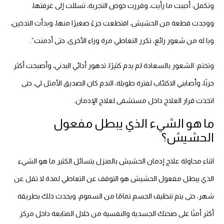
وتكمل: أحببت ما رأيت، وقررت خوض التجربة، تسللت إلى غرفتها،
ووجدت قطعة من الحشيش، اقتطعت جزءً صغيرًا منها، وبدأت التدخين،
ويا له من شعور رائع، تكرر التعاطي مرة وراء الأخرى، حتى أدمنت”.
وتختم: الشعور بالسعادة لم يدم كثيرًا، تدهور أدائي البدني، وأصبحت أكثر
حزنًا، وأصابني الاكتئاب لفترة طويلة، الندم كان الصديق الأمثل لي، حتى
اتخذت قرار العلاج داخل مستشفى لعلاج الإدمان.
ما هو الشيء الذي يبطل مفعول
الحشيش؟
اثناء محاولة علاج إدمان الحشيش بالمنزل يتسائل الكثير ما هو الشيء
الذي يبطل مفعول الحشيش هو التوقف عن التعاطي لمدة لا تقل عن
شهر، حتى يتم تنظيف الجسم تمامًا من السموم، ويحدث ذلك بطريقة
أكثر أمنًا على صحتك الجسدية والنفسية من خلال المتابعة داخل مركز