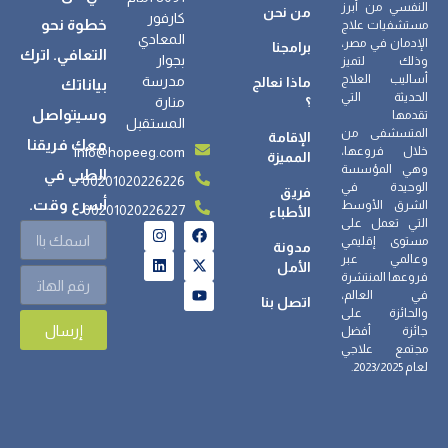
النفسي من أبرز
من نحن
كارفور
خطوة نحو
مستشفيات علاج
المعادي
الإدمان في مصر،
برامجنا
التعافي. اترك
بجوار
وذلك لتميز
أساليب العلاج
مدرسة
ماذا نعالج
بياناتك
الحديثة التي
؟
منارة
وسيتواصل
تقدمها
المستقبل
المتسشفى من
الإقامة
معك فريقنا
info@hopeeg.com
خلال فروعها،
المميزة
وهي المؤسسة
الطبي في
00201020226226
الوحيدة في
فريق
أسرع وقت.
الشرق الأوسط
00201020226227
الأطباء
التي تعمل على
مستوى إقليمي
مدونة
وعالمي عبر
الأمل
فروعها المنتشرة
في العالم،
اتصل بنا
والحائزة على
إرسال
جائزة أفضل
مجتمع علاجي
لعام 2023/2025.