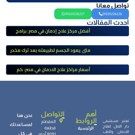
تواصل معانا
01020226227
01020226226
أحدث المقالات
أفضل مركز علاج إدمان في مصر: برامج
علاج معتمدة وتعافي آمن تحت إشراف
طبي
متى يعود الجسم لطبيعته بعد ترك مخدر
الآيس؟ مراحل التعافي والعوامل المؤثرة
أسعار مراكز علاج الادمان في مصر: كم
تبلغ التكلفة وما الذي يشمله سعر
العلاج؟
أهم
التواصل
نحن هنا
الروابط
تعتبر مستشفى
المقطم
لمساعدتك
دار الامل لعلاج
قطعة
الرئيسية
الادمان والطب
في كل
8091 أمام