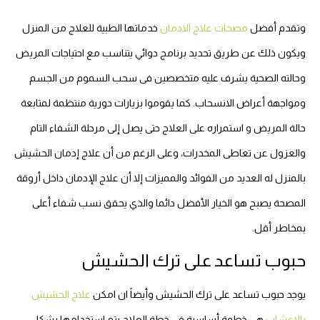
وتقدم أفضل
مصحات علاج الادمان
خدماتها الطبية للعلاج من المنزل
ويكون ذلك عن طريق تحديد برنامج دوائي يتناسب مع احتياجات المريض
وحالته الصحية يشرف عليه متخصصين فى سحب السموم من الجسم
ومواجهة أعراض الانسحاب. كما يقوموا بزيارات دورية منتظمة لمتابعة
حالة المريض و استمراره على العلاج حتى يصل إلى مرحلة الشفاء التام
والعزول عن تعاطى المخدرات، وعلى الرغم من أن علاج إدمان الحشيش
بالمنزل له العديد من الفوائد والمميزات إلا أن علاج الإدمان داخل أروقة
المصحة يصبح هو الخيار الأفضل دائما والذي يحقق نسب شفاء أعلى
بمخاطر أقل.
حبوب تساعد على ترك الحشيش
يوجد حبوب تساعد على ترك الحشيش وأيضاً ان امكن
علاج الحشيش
بالاعشاب
هي خطوة أساسية فى خطة العلاج يتم استخدامها بشكل