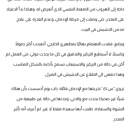
حاجة إلى الهروب من الضغط النفسي الذي أتعرض له، وهكذا بدأ الاعتياد
على المخدر، حتى وصلت إلى مرحلة الإدمان، وعدم القدرة على علاج
مدمن الحشيش في البيت.
ويتابع: فقدت الاهتمام نهائيًا بمظهري الخارجي، أصبحت أكثر خمولًا
وكسلًا، لا أستطيع التركيز والتدقيق في كل ما يحدث حولي، حتى العمل لم
أكن في حالة من التركيز والاستيعاب تسمح بأداءه بالشكل المناسب
وهذا دفعني الي الاقلاع عن الحشيش في المنزل.
تروي “س.ك” تجربتها مع الإدمان قائلة: ذات يوم أحسست بأن هناك
شيئًا غير صحيحًا يحدث مع والدتي، وجدتها في حالة غير طبيعية من
النشوة والسعادة، ظننت أنها سعيدة فقط لا غير، لم أعرف أنه تأثير
المخدر.