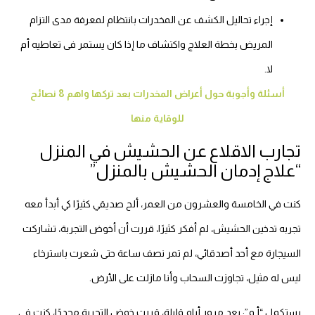
إجراء تحاليل الكشف عن المخدرات بانتظام لمعرفة مدى التزام
المريض بخطة العلاج واكتشاف ما إذا كان يستمر فى تعاطيه أم
لا.
أسئلة وأجوبة حول أعراض المخدرات بعد تركها واهم 8 نصائح
للوقاية منها
تجارب الاقلاع عن الحشيش في المنزل
“علاج إدمان الحشيش بالمنزل”
كنت في الخامسة والعشرون من العمر، ألح صديقي كثيرًا كي أبدأ معه
تجربه تدخين الحشيش، لم أفكر كثيرًا، قررت أن أخوض التجربة، تشاركت
السيجارة مع أحد أصدقائي، لم تمر نصف ساعة حتى شعرت باسترخاء
ليس له مثيل، تجاوزت السحاب وأنا مازلت على الأرض.
يستكمل “أ.م”: بعد مرور أيام قليلة، قررت خوض التجربة مجددًا، كنت في