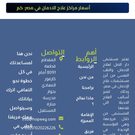
أسعار مراكز علاج الادمان في مصر: كم
تبلغ التكلفة وما الذي يشمله سعر
العلاج؟
أهم
التواصل
نحن هنا
الروابط
تعتبر مستشفى
المقطم
لمساعدتك
دار الامل لعلاج
قطعة
الرئيسية
الادمان والطب
في كل
8091 أمام
النفسي من أبرز
من نحن
كارفور
خطوة نحو
مستشفيات علاج
المعادي
الإدمان في مصر،
برامجنا
التعافي. اترك
بجوار
وذلك لتميز
أساليب العلاج
مدرسة
ماذا نعالج
بياناتك
الحديثة التي
؟
منارة
وسيتواصل
تقدمها
المستقبل
المتسشفى من
الإقامة
معك فريقنا
info@hopeeg.com
خلال فروعها،
المميزة
وهي المؤسسة
الطبي في
00201020226226
الوحيدة في
فريق
أسرع وقت.