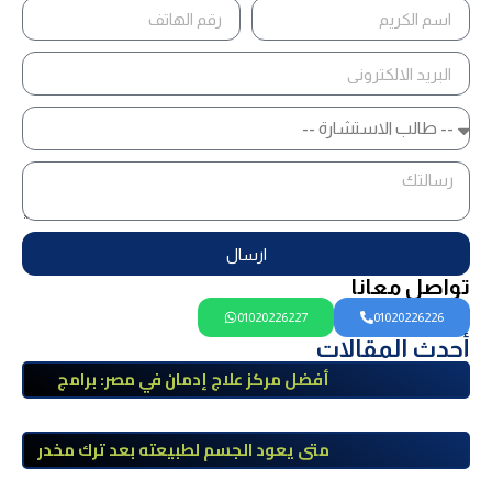
ارسال
تواصل معانا
01020226227
01020226226
أحدث المقالات
أفضل مركز علاج إدمان في مصر: برامج
علاج معتمدة وتعافي آمن تحت إشراف
طبي
متى يعود الجسم لطبيعته بعد ترك مخدر
الآيس؟ مراحل التعافي والعوامل المؤثرة