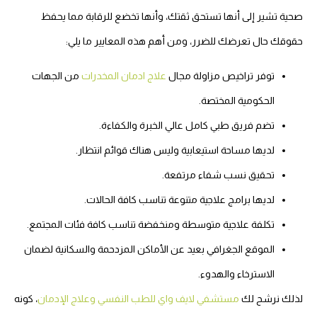
صحية تشير إلى أنها تستحق ثقتك، وأنها تخضع للرقابة مما يحفظ
حقوقك حال تعرضك للضرر، ومن أهم هذه المعايير ما يلي:
توفر تراخيص مزاولة مجال
علاج ادمان المخدرات
من الجهات
الحكومية المختصة.
تضم فريق طبي كامل عالي الخبرة والكفاءة.
لديها مساحة استيعابية وليس هناك قوائم انتظار.
تحقيق نسب شفاء مرتفعة.
لديها برامج علاجية متنوعة تناسب كافة الحالات.
تكلفة علاجية متوسطة ومنخفضة تناسب كافة فئات المجتمع.
الموقع الجغرافي بعيد عن الأماكن المزدحمة والسكانية لضمان
الاسترخاء والهدوء.
لذلك نرشح لك
مستشفي لايف واي للطب النفسي وعلاج الإدمان
، كونه