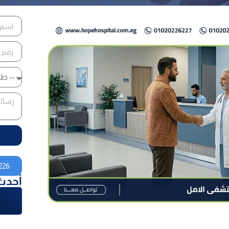
226
أحدث