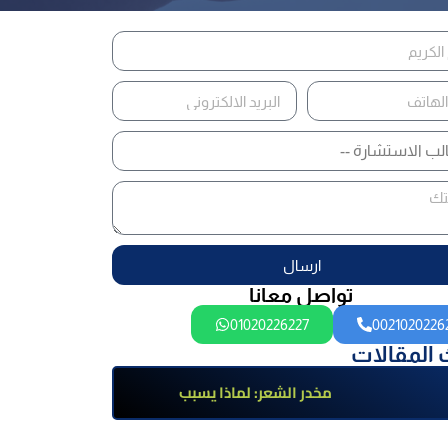
ارسال
تواصل معانا
01020226227
0021020226
 المقالات
مخدر الشعر: لماذا يسبب
الإدمان؟ تعرف على أضراره