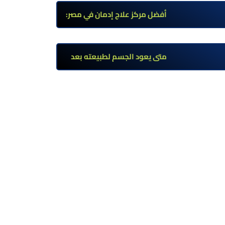
وأعراضه وطرق العلاج
أفضل مركز علاج إدمان في مصر:
برامج علاج معتمدة وتعافي آمن
تحت إشراف طبي
متى يعود الجسم لطبيعته بعد
ترك مخدر الآيس؟ مراحل التعافي
والعوامل المؤثرة