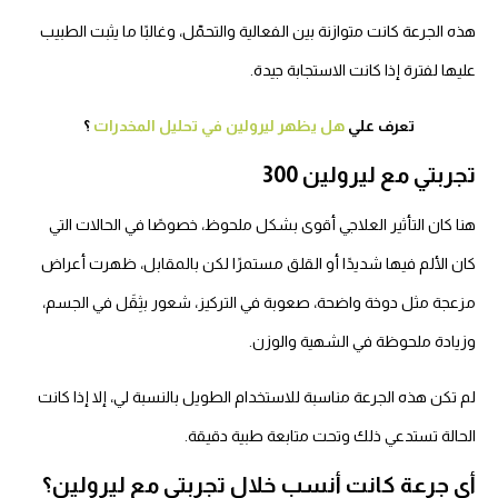
ه الجرعة كانت متوازنة بين الفعالية والتحمّل، وغالبًا ما يثبت الطبيب
يها لفترة إذا كانت الاستجابة جيدة.
تعرف علي
هل يظهر ليرولين في تحليل المخدرات
؟
جربتي مع ليرولين 300
نا كان التأثير العلاجي أقوى بشكل ملحوظ، خصوصًا في الحالات التي
ان الألم فيها شديدًا أو القلق مستمرًا لكن بالمقابل، ظهرت أعراض
زعجة مثل دوخة واضحة، صعوبة في التركيز، شعور بثِقَل في الجسم،
زيادة ملحوظة في الشهية والوزن.
 تكن هذه الجرعة مناسبة للاستخدام الطويل بالنسبة لي، إلا إذا كانت
لحالة تستدعي ذلك وتحت متابعة طبية دقيقة.
ي جرعة كانت أنسب خلال تجربتي مع ليرولين؟