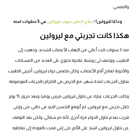
النفسي.
وداعًا لليرولين! |
علاج ادمان حبوب ليرولين
في 5 خطوات امنه
كذا كانت تجربتي مع ليرولين
منذ 3 سنوات كنت أعاني من التهاب الأعصاب الشديد، وذهبت إلى
لطبيب، ووصف لي روشتة علاجية تحتوي على العديد من المسكنات
لأدوية لعلاج ألام الأعصاب، وكان تتضمن دواء ليرولين، أخبرني الطبيب
تناول الجرعات لمدة شهر، مع الحرص في الالتزام بالجرعات الموصوفة.
وكانت الجرعات عبارة عن تناول ليرولين مرتين يوميا، وبعد مرور 15 يوم
ال تجربتي مع ليرولين، لم أتوقع التحسن الجيد في حالتي، حتى وإنني
ررت بعدم تناول الدواء مرة أخرى، لأنه تم شفائي، ولكن بعد التوقف
 تناول ليرولين، اشتد على الألم، حتى إنني قمت بالعودة إلى تعاطيه