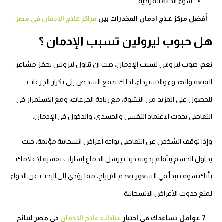
سوء الحالة المزاجية.
أفضل مركز علاج ادمان المخدرات بين
مراكز علاج الادمان فى مصر
ل حبوب ليرولين تسبب الإدمان ؟
عم، حبوب ليرولين تسبب الإدمان، حيث ان تناول ليرولين يحفز مشاعر
لمتعة والهدوء والاسترخاء، لذلك تدفع الشخص إلى تكرار الجرعات
لحصول على المزيد من النشوة، مع زيادة الجرعات، ومع الاستمرار في
لتعاطي يحدث الاعتماد النفسي والجسدي، والدخول في الإدمان.
إذا توقف الشخص عن التعاطي يواجه أعراض انسحابية مؤلمة، حيث
حاول الجسم يتأقلم بدونه حيث يرسل الدماغ إشارات نفسية لإعلامك
أنك سوف تبدأ في الشعور بعدم الارتياح، مما يؤدي إلى البحث عن الدواء
منع حدوث الأعراض الانسحابية.
7 عوامل تساعدك فى اختيار
عيادات علاج الادمان
فى مصر لنتائج