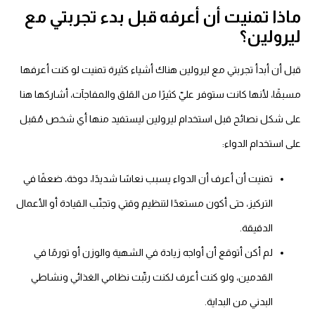
اذا تمنيت أن أعرفه قبل بدء تجربتي مع
يرولين؟
بل أن أبدأ تجربتي مع ليرولين هناك أشياء كثيرة تمنيت لو كنت أعرفها
بقًا، لأنها كانت ستوفر عليّ كثيرًا من القلق والمفاجآت، أشاركها هنا
لى شكل نصائح قبل استخدام ليرولين ليستفيد منها أي شخص مُقبل
ى استخدام الدواء:
تمنيت أن أعرف أن الدواء يسبب نعاسًا شديدًا، دوخة، ضعفًا في
التركيز، حتى أكون مستعدًا لتنظيم وقتي وتجنّب القيادة أو الأعمال
الدقيقة.
لم أكن أتوقع أن أواجه زيادة في الشهية والوزن أو تورمًا في
القدمين، ولو كنت أعرف لكنت رتّبت نظامي الغذائي ونشاطي
البدني من البداية.