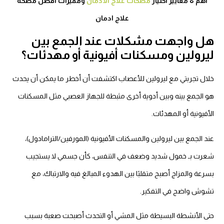
أهم 8 معايير اختيار
مصحات علاج الادمان
ومميزات افضل مصحة
علاج ادمان
ل واجهت مشكلات عند الجمع بين
يرولين ومسكنات أفيونية أو مهدئات؟
لال تجربتي مع ليرولين للأعصاب اكتشفت أن أخطر ما يمكن أن يحدث
و الجمع بينه وبين أدوية أخرى مثبطة للجهاز العصبي مثل المسكنات
أفيونية أو المهدئات.
د الجمع بين ليرولين والمسكنات الأفيونية (المورفين/الترامادول)،
عرت بـ خمول شديد وضعف في التنفس، كأن جسمي لا يستجيب
رعة والمزاج أصبح متقلبًا بين الهدوء المبالغ فيه والارتباك، مع
شوش واضح في التفكير.
تى الأنشطة البسيطة مثل المشي أو التحدث أصبحت صعبة بسبب