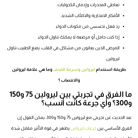
تعاطي المخدرات وإدمان الكحوليات.
الأفكار الانتحارية والاكتئاب الشديد.
رد فعل تحسسي من مكونات الدواء.
إذا كنت حامل أو مرضعة لا يمكنك تناول الدواء.
المرضى الذين يعانون من مشاكل في القلب، يمنع الطبيب تناول
ليرولين.
طريقة استخدام
ليرولين وسرعة القذف
وما هي علاقة ليرولين
والانتصاب ؟
ما الفرق في تجربتي بين ليرولين 75 و150
ة كانت أنسب؟
عند الحديث عن تجربتي مع ليرولين 75 و150 و300، يمكن القول إن
لفرق الأساسي بين
جرعات ليرولين
يظهر في قوة التأثير مقابل شدة