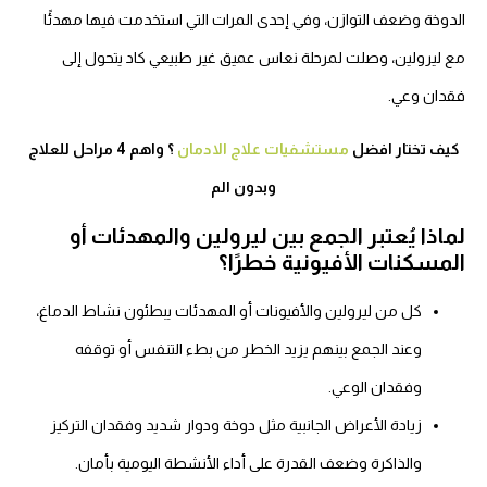
لدوخة وضعف التوازن، وفي إحدى المرات التي استخدمت فيها مهدئًا
ع ليرولين، وصلت لمرحلة نعاس عميق غير طبيعي كاد يتحول إلى
قدان وعي.
كيف تختار افضل
مستشفيات علاج الادمان
؟ واهم 4 مراحل للعلاج
وبدون الم
ماذا يُعتبر الجمع بين ليرولين والمهدئات أو
لمسكنات الأفيونية خطرًا؟
كل من ليرولين والأفيونات أو المهدئات يبطئون نشاط الدماغ،
وعند الجمع بينهم يزيد الخطر من بطء التنفس أو توقفه
وفقدان الوعي.
زيادة الأعراض الجانبية مثل دوخة ودوار شديد وفقدان التركيز
والذاكرة وضعف القدرة على أداء الأنشطة اليومية بأمان.