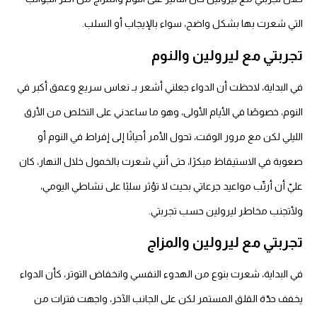
لتي شعرت بها بشكل واضح، سواء بالإيجاب أو السلب.
جربتي مع ليرولين والنوم
ي البداية، لاحظت أن الدواء جعلني أشعر بـ نعاس سريع وعمق أكبر في
لنوم، خصوصًا في الأيام الأولى، وهو ما ساعدني على التخلص من الأرق
ليلي لكن مع مرور الوقت، تحول الأمر أحيانًا إلى إفراط في النوم أو
عوبة في الاستيقاظ مبكرًا، حتى أنني شعرت بالخمول خلال النهار، كان
يّ أن أرتّب مواعيد جرعاتي بحيث لا تؤثر سلبًا على نشاطي اليومي،
لأتجنب مخاطر ليرولين حسب تجربتي.
جربتي مع ليرولين والمزاج
ي البداية، شعرت بنوع من الهدوء النفسي وانخفاض التوتر، كأن الدواء
خفف حدّة القلق المستمر لكن على الجانب الآخر، واجهت فترات من