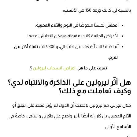
لنسبة لي، كانت جرعة 150 هي الأنسب:
أعطتني تحسنًا ملحوظًا في النوم والآلام العصبية.
الأعراض الجانبية كانت مقبولة ويمكن التعايش معها.
أما 75 فكانت أضعف من احتياجاتي، و300 كانت ثقيلة أكثر من
اللازم.
تعرف علي ما هي
اعراض انسحاب ليرولين
؟
ل أثّر ليرولين على الذاكرة والانتباه لدي؟
كيف تعاملت مع ذلك؟
لال تجربتي مع ليرولين لاحظت أن الدواء لم يؤثر فقط على القلق أو
ألم العصبي، بل كان له أيضًا تأثير واضح على ذاكرتي وانتباهي، خاصةً في
أسابيع الأولى.