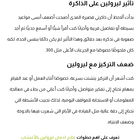
أثير ليرولين على الذاكرة
دأت ألاحظ أن ذاكرتي قصيرة المدى أصبحت أضعف أنسى مواعيد
يطة أو تفاصيل قريبة وأحيانًا كنت أقرأ شيئًا أو أسمع حديثًا ثم أجد
وبة في تذكره بعد دقائق وهذا التأثير لم يكن دائمًا بنفس الحدة، لكنه
ن ملحوظًا خصوصًا مع الجرعات الأعلى مثل 300.
عف التركيز مع ليرولين
نت أشعر أن التركيز يتشتت بسرعة، خصوصًا أثناء العمل أو عند القيام
مهام تحتاج إلى تفكير متواصل، وأحيانًا كنت أعاني من بطء في معالجة
لمعلومات أو الاستجابة للمواقف اليومية، لذلك تجنبت الأنشطة التي
تاج إلى دقة عالية مثل القيادة في الأيام التي شعرت فيها بالدوخة
ضعف الانتباه.
تعرف علي اهم خطوات
علاج ادمان ليرولين بالأعشاب