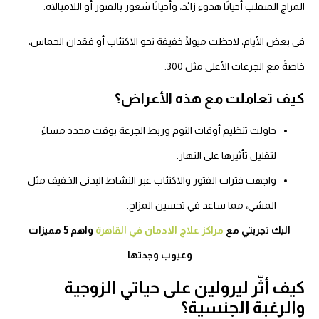
مزاج المتقلب أحيانًا هدوء زائد، وأحيانًا شعور بالفتور أو اللامبالاة.
ي بعض الأيام، لاحظت ميولًا خفيفة نحو الاكتئاب أو فقدان الحماس،
صةً مع الجرعات الأعلى مثل 300.
يف تعاملت مع هذه الأعراض؟
حاولت تنظيم أوقات النوم وربط الجرعة بوقت محدد مساءً
لتقليل تأثيرها على النهار.
واجهت فترات الفتور والاكتئاب عبر النشاط البدني الخفيف مثل
المشي، مما ساعد في تحسين المزاج.
اليك تجربتي مع
مراكز علاج الادمان في القاهرة
واهم 5 مميزات
وعيوب وجدتها
يف أثّر ليرولين على حياتي الزوجية
الرغبة الجنسية؟