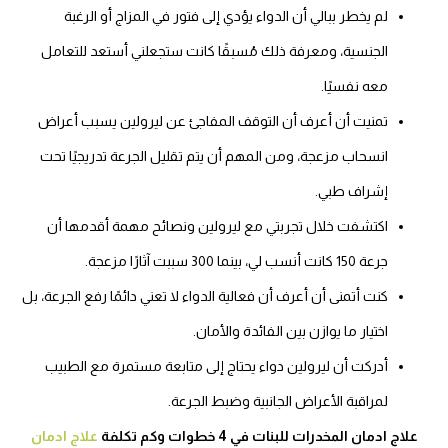
لم يخطر ببالي أن الدواء يؤدي إلى فتور في المزاج أو الرغبة
الجنسية، ومعرفة ذلك مُسبقًا كانت ستجعلني أستعد للتعامل
معه نفسيًا.
تمنيت أن أعرف أن التوقف المفاجئ عن ليرولين يسبب أعراض
انسحاب مزعجة، ومن المهم أن يتم تقليل الجرعة تدريجيًا تحت
إشراف طبي.
اكتشفت خلال تجربتي مع ليرولين ونصائح مهمة أقدمها أن
جرعة 150 كانت أنسب لي، بينما 300 سببت آثارًا مزعجة.
كنت أتمنى أن أعرف أن فعالية الدواء لا تعني دائمًا رفع الجرعة، بل
اختيار ما يوازن بين الفائدة والأمان.
أدركت أن ليرولين دواء يحتاج إلى متابعة مستمرة مع الطبيب
لمراقبة الأعراض الجانبية وضبط الجرعة.
علاج ادمان المخدرات للبنات في 4 خطوات وكم تكلفة
علاج ادمان