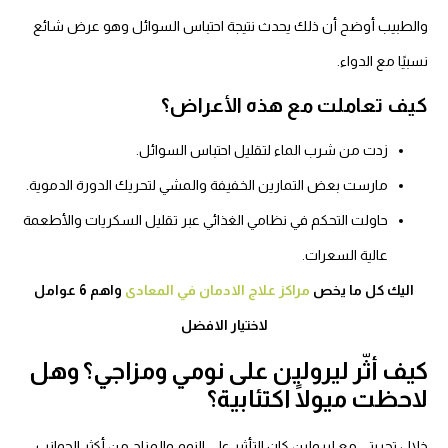
الطبيب أوضح أن ذلك يحدث نتيجة احتباس السوائل وهو عرض شائع
بيًا مع الدواء.
يف تعاملت مع هذه الأعراض؟
زدت من شرب الماء لتقليل احتباس السوائل.
مارست بعض التمارين الخفيفة والمشي لتحريك الدورة الدموية.
حاولت التحكم في نظامي الغذائي عبر تقليل السكريات والأطعمة
عالية السعرات.
اليك كل ما يخص
مراكز علاج الادمان في المعادى
واهم 6 عوامل
لاختيار الافضل
يف أثّر ليرولين على نومي ومزاجي؟ وهل
احظت ميولًا اكتئابية؟
ال تجربتي مع ليرولين كان التأثير على النوم والمزاج من أكثر الجوانب