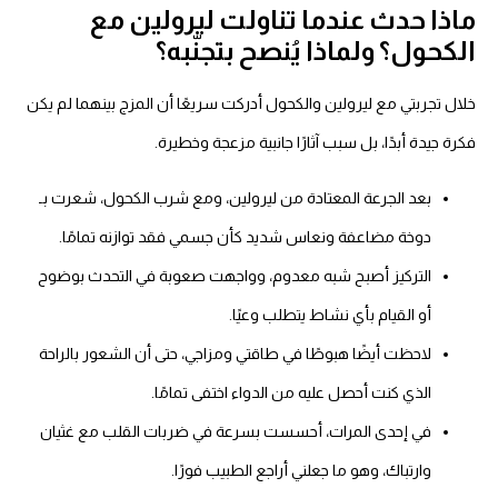
اذا حدث عندما تناولت ليرولين مع
لكحول؟ ولماذا يُنصح بتجنّبه؟
لال تجربتي مع ليرولين والكحول أدركت سريعًا أن المزج بينهما لم يكن
رة جيدة أبدًا، بل سبب آثارًا جانبية مزعجة وخطيرة.
بعد الجرعة المعتادة من ليرولين، ومع شرب الكحول، شعرت بـ
دوخة مضاعفة ونعاس شديد كأن جسمي فقد توازنه تمامًا.
التركيز أصبح شبه معدوم، وواجهت صعوبة في التحدث بوضوح
أو القيام بأي نشاط يتطلب وعيًا.
لاحظت أيضًا هبوطًا في طاقتي ومزاجي، حتى أن الشعور بالراحة
الذي كنت أحصل عليه من الدواء اختفى تمامًا.
في إحدى المرات، أحسست بسرعة في ضربات القلب مع غثيان
وارتباك، وهو ما جعلني أراجع الطبيب فورًا.