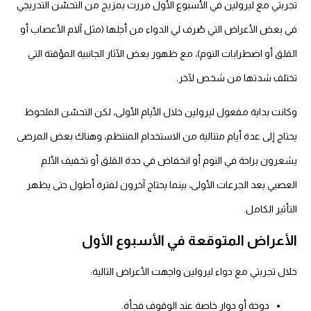
جربتي مع ليرولين في الأسبوع الأول مررت بمزيج من التحسّن التدريجي
ي بعض الأعراض التي صُرف لي الدواء من أجلها (مثل آلام الأعصاب أو
قلق أو اضطرابات النوم)، مع ظهور بعض الآثار الجانبية المؤقتة التي
ختلف شدتها من شخص لآخر.
كانت بداية مفعول ليرولين خلال الأيام الأولى، لكن التحسّن الملحوظ
حتاج إلى عدة أيام متتالية من الاستخدام المنتظم، وهناك بعض المرضى
شعرون براحة في النوم أو انخفاض في حدة القلق أو تخفيف الألم
لعصبي بعد الجرعات الأولى، بينما يحتاج آخرون لفترة أطول حتى يظهر
تأثير الكامل.
لأعراض المتوقعة في الأسبوع الأول
ال تجربتي مع دواء ليرولين واجهت الأعراض التالية:
دوخة أو دوار خاصة عند الوقوف فجأة.