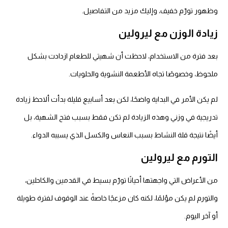
ظهور تورّم خفيف، وإليك مزيد من التفاصيل.
يادة الوزن مع ليرولين
عد فترة من الاستخدام، لاحظت أن شهيتي للطعام ازدادت بشكل
لحوظ، وخصوصًا تجاه الأطعمة النشوية والحلويات.
 يكن الأمر في البداية واضحًا، لكن بعد أسابيع قليلة بدأت ألاحظ زيادة
دريجية في وزني وهذه الزيادة لم تكن فقط بسبب فتح الشهية، بل
يضًا نتيجة قلة النشاط بسبب النعاس والكسل الذي يسببه الدواء.
لتورم مع ليرولين
 الأعراض التي واجهتها أحيانًا تورّم بسيط في القدمين والكاحلين،
لتورم لم يكن مؤلمًا، لكنه كان مزعجًا خاصةً عند الوقوف لفترة طويلة
 آخر اليوم.