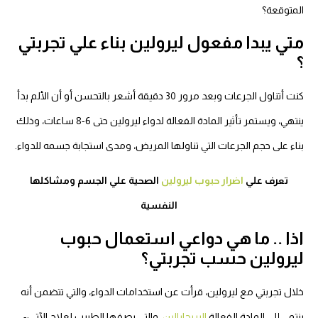
تي يبدا مفعول ليرولين بناء علي تجربتي
كنت أتناول الجرعات وبعد مرور 30 دقيقة أشعر بالتحسن أو أن الألم بدأ
ينتهي، ويستمر تأثير المادة الفعالة لدواء ليرولين حتى 6-8 ساعات، وذلك
ناء على حجم الجرعات التي تناولها المريض، ومدى استجابة جسمه للدواء.
تعرف علي
اضرار حبوب ليرولين
الصحية علي الجسم ومشاكلها
النفسية
ذا .. ما هي دواعي استعمال حبوب
يرولين حسب تجربتي؟
لال تجربتي مع ليرولين، قرأت عن استخدامات الدواء، والتي تتضمن أنه
تمي إلى المادة الفعالة
البريجابالين
، والتي يصفها الطبيب لعلاج الآتي:-