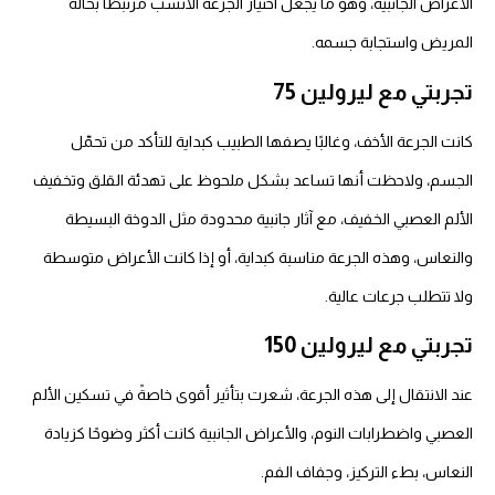
أعراض الجانبية، وهو ما يجعل اختيار الجرعة الأنسب مرتبطًا بحالة
لمريض واستجابة جسمه.
جربتي مع ليرولين 75
نت الجرعة الأخف، وغالبًا يصفها الطبيب كبداية للتأكد من تحمّل
لجسم، ولاحظت أنها تساعد بشكل ملحوظ على تهدئة القلق وتخفيف
لألم العصبي الخفيف، مع آثار جانبية محدودة مثل الدوخة البسيطة
النعاس، وهذه الجرعة مناسبة كبداية، أو إذا كانت الأعراض متوسطة
لا تتطلب جرعات عالية.
جربتي مع ليرولين 150
ند الانتقال إلى هذه الجرعة، شعرت بتأثير أقوى خاصةً في تسكين الألم
عصبي واضطرابات النوم، والأعراض الجانبية كانت أكثر وضوحًا كزيادة
لنعاس، بطء التركيز، وجفاف الفم.