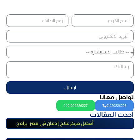
ارسال
تواصل معانا
01020226227
01020226226
أحدث المقالات
أفضل مركز علاج إدمان في مصر: برامج
علاج معتمدة وتعافي آمن تحت إشراف