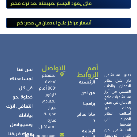
طبي
متى يعود الجسم لطبيعته بعد ترك مخدر
الآيس؟ مراحل التعافي والعوامل المؤثرة
أسعار مراكز علاج الادمان في مصر: كم
تبلغ التكلفة وما الذي يشمله سعر
العلاج؟
أهم
التواصل
نحن هنا
الروابط
تعتبر مستشفى
المقطم
لمساعدتك
دار الامل لعلاج
قطعة
الرئيسية
الادمان والطب
في كل
8091 أمام
النفسي من أبرز
من نحن
كارفور
خطوة نحو
مستشفيات علاج
المعادي
الإدمان في مصر،
برامجنا
التعافي. اترك
بجوار
وذلك لتميز
أساليب العلاج
مدرسة
ماذا نعالج
بياناتك
الحديثة التي
؟
منارة
وسيتواصل
تقدمها
المستقبل
المتسشفى من
الإقامة
معك فريقنا
info@hopeeg.com
خلال فروعها،