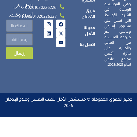
المميزة
وهي المؤسسة
الطبي في
00201020226226
الوحيدة في
فريق
أسرع وقت.
الشرق الأوسط
00201020226227
الأطباء
التي تعمل على
مستوى إقليمي
مدونة
وعالمي عبر
الأمل
فروعها المنتشرة
في العالم،
اتصل بنا
والحائزة على
إرسال
جائزة أفضل
مجتمع علاجي
لعام 2023/2025.
ميع الحقوق محفوظة © مستشفى الأمل للطب النفسي وعلاج الإدمان
2026