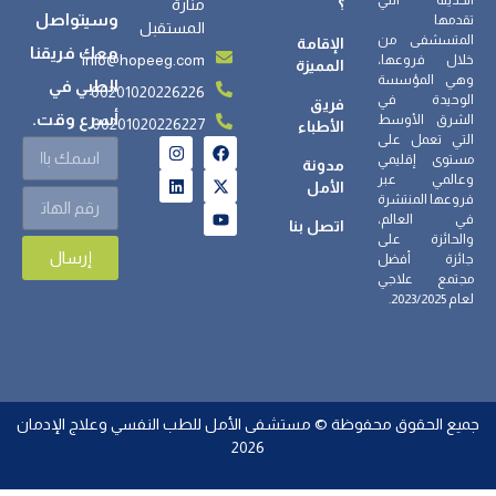
؟
منارة
وسيتواصل
تقدمها
المستقبل
المتسشفى من
الإقامة
معك فريقنا
info@hopeeg.com
خلال فروعها،
المميزة
وهي المؤسسة
الطبي في
00201020226226
الوحيدة في
فريق
أسرع وقت.
الشرق الأوسط
00201020226227
الأطباء
التي تعمل على
مستوى إقليمي
مدونة
وعالمي عبر
الأمل
فروعها المنتشرة
في العالم،
اتصل بنا
والحائزة على
إرسال
جائزة أفضل
مجتمع علاجي
لعام 2023/2025.
جميع الحقوق محفوظة © مستشفى الأمل للطب النفسي وعلاج الإدمان
2026