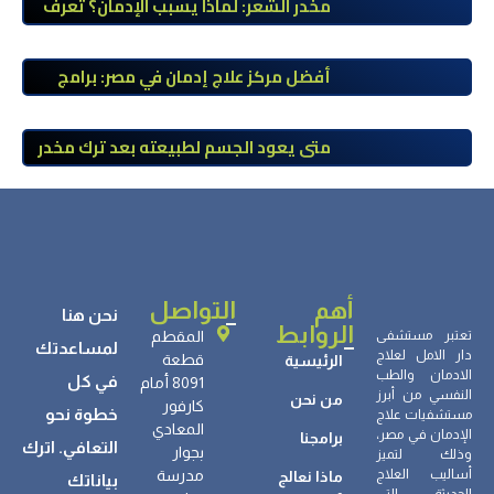
مخدر الشعر: لماذا يسبب الإدمان؟ تعرف
على أضراره وأعراضه وطرق العلاج
أفضل مركز علاج إدمان في مصر: برامج
علاج معتمدة وتعافي آمن تحت إشراف
طبي
متى يعود الجسم لطبيعته بعد ترك مخدر
الآيس؟ مراحل التعافي والعوامل المؤثرة
أهم
التواصل
نحن هنا
الروابط
تعتبر مستشفى
المقطم
لمساعدتك
دار الامل لعلاج
قطعة
الرئيسية
الادمان والطب
في كل
8091 أمام
النفسي من أبرز
من نحن
كارفور
خطوة نحو
مستشفيات علاج
المعادي
الإدمان في مصر،
برامجنا
التعافي. اترك
بجوار
وذلك لتميز
أساليب العلاج
مدرسة
ماذا نعالج
بياناتك
الحديثة التي