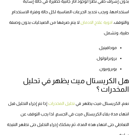
بدون إشراف طبي نظرًا لوجود آثار جانبية خطيرة في حالة إساءة
استخدامها، ويجب تحديد الجرعات المناسبة لكل حالة وفترة الاستخدام
والتوقف،
ادوية علاج الادمان
لا يتم صرفها من الصيدليات بدون وصفة
طبية، وتشمل:
مودافينيل.
بروبرانولول.
بوبروبيون.
هل الكريستال ميث يظهر في تحليل
المخدرات ؟
نعم، الكريستال ميث يظهر في
تحليل المخدرات
إذا تم إجراء التحليل قبل
انتهاء مدة بقاء الكريستال ميث في الجسم، لذا يجب التوقف عن
التعاطي حتى انتهاء هذه المدة، ثم يمكنك إجراء التحليل حتى تظهر النتيجة
سلبية.