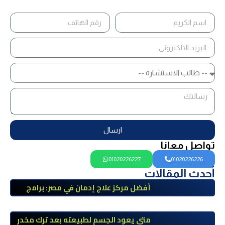
ارسال
تواصل معانا
01020226227
01020226226
أحدث المقالات
أفضل مركز علاج إدمان في مصر: برامج
علاج معتمدة وتعافي آمن تحت إشراف
طبي
متى يعود الجسم لطبيعته بعد ترك مخدر