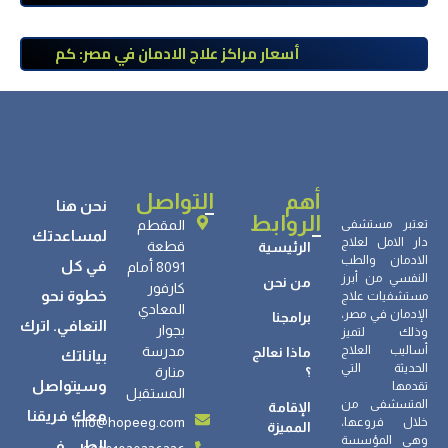
الآيس؟ مراحل التعافي والعوامل المؤثرة
أسعار مراكز علاج الادمان في مصر: كم
تبلغ التكلفة وما الذي يشمله سعر
العلاج؟
أهم
التواصل
نحن هنا
الروابط
تعتبر مستشفى
المقطم
لمساعدتك
دار الامل لعلاج
قطعة
الرئيسية
الادمان والطب
في كل
8091 أمام
النفسي من أبرز
من نحن
كارفور
خطوة نحو
مستشفيات علاج
المعادي
الإدمان في مصر،
برامجنا
التعافي. اترك
بجوار
وذلك لتميز
أساليب العلاج
مدرسة
ماذا نعالج
بياناتك
الحديثة التي
؟
منارة
وسيتواصل
تقدمها
المستقبل
المتسشفى من
الإقامة
معك فريقنا
info@hopeeg.com
خلال فروعها،
المميزة
وهي المؤسسة
الطبي في