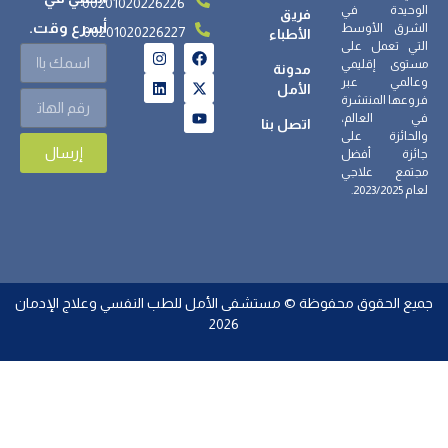
00201020226226
الوحيدة في
فريق
أسرع وقت.
الشرق الأوسط
00201020226227
الأطباء
التي تعمل على
مستوى إقليمي
مدونة
وعالمي عبر
الأمل
فروعها المنتشرة
في العالم،
اتصل بنا
والحائزة على
إرسال
جائزة أفضل
مجتمع علاجي
لعام 2023/2025.
جميع الحقوق محفوظة © مستشفى الأمل للطب النفسي وعلاج الإدمان
2026