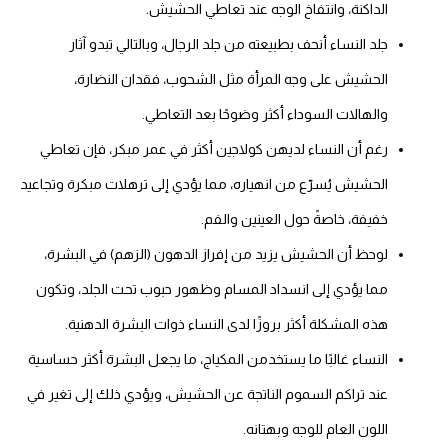
الداكنة، وانتفاخ الوجه عند تعاطي الحشيش.
جلد النساء أنحف بطبيعته من جلد الرجال، وبالتالي تبدو آثار
الحشيش على وجه المرأة مثل الشحوب، فقدان النضارة،
والهالات السوداء أكثر وضوحًا بعد التعاطي.
رغم أن النساء لديهن كولاجين أكثر في عمر مبكر، فإن تعاطي
الحشيش يُسرّع من انهياره، مما يؤدي إلى ترهلات مبكرة وتجاعيد
خفيفة، خاصةً حول العينين والفم.
لوحظ أن الحشيش يزيد من إفراز الدهون (الزهم) في البشرة،
مما يؤدي إلى انسداد المسام وظهور حبوب تحت الجلد، وتكون
هذه المشكلة أكثر بروزًا لدى النساء ذوات البشرة الدهنية.
النساء غالبًا ما يستخدمن المكياج، ما يجعل البشرة أكثر حساسية
عند تراكم السموم الناتجة عن الحشيش، ويؤدي ذلك إلى تغير في
اللون العام للوجه وبهتانه.