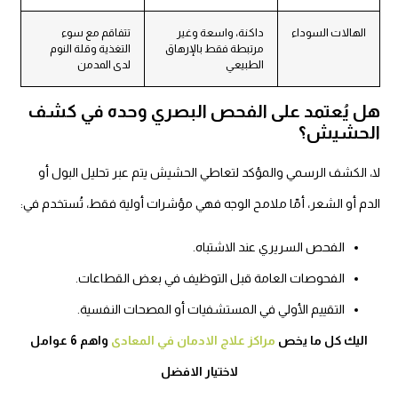
الهالات السوداء
داكنة، واسعة وغير
تتفاقم مع سوء
مرتبطة فقط بالإرهاق
التغذية وقلة النوم
الطبيعي
لدى المدمن
ل يُعتمد على الفحص البصري وحده في كشف
لحشيش؟
ا، الكشف الرسمي والمؤكد لتعاطي الحشيش يتم عبر تحليل البول أو
لدم أو الشعر، أمّا ملامح الوجه فهي مؤشرات أولية فقط، تُستخدم في:
الفحص السريري عند الاشتباه.
الفحوصات العامة قبل التوظيف في بعض القطاعات.
التقييم الأولي في المستشفيات أو المصحات النفسية.
اليك كل ما يخص
مراكز علاج الادمان في المعادى
واهم 6 عوامل
لاختيار الافضل