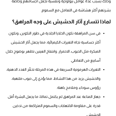
ذلك بسبب عدة عوامل بيولوجية ونفسية تجعل أجسامهم وخاصةً
شرتهم أكثر هشاشة في التعامل مع السموم.
ماذا تتسارع آثار الحشيش على وجه المراهق؟
في سن المراهقة تكون الخلايا الجلدية في طور التكوين، وتكون
أكثر حساسية تجاه التغيرات الكيميائية، مما يجعل آثار الحشيش
المبكرة مثل الحبوب، الاحمرار، وانتفاخ العينين تظهر بوضوح خلال
أسابيع من التعاطي.
التغيرات الهرمونية السريعة في هذه المرحلة تحفّز الغدد الدهنية،
والحشيش يزيد من هذا النشاط، مما يؤدي إلى حبوب ملتهبة،
رؤوس سوداء، وملامح باهتة.
جهاز المناعة عند المراهق لم يكتمل تمامًا، ما يجعل البشرة أقل
قدرة على مقاومة الالتهابات والسموم المتراكمة من تدخين
الحشيش.