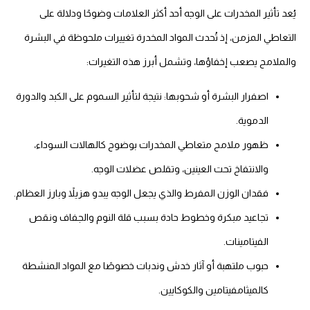
عد تأثير المخدرات على الوجه أحد أكثر العلامات وضوحًا ودلالة على
لتعاطي المزمن، إذ تُحدث المواد المخدرة تغييرات ملحوظة في البشرة
الملامح يصعب إخفاؤها، وتشمل أبرز هذه التغيرات:
اصفرار البشرة أو شحوبها: نتيجة لتأثير السموم على الكبد والدورة
الدموية.
ظهور ملامح متعاطي المخدرات بوضوح كالهالات السوداء،
والانتفاخ تحت العينين، وتقلص عضلات الوجه.
فقدان الوزن المفرط والذي يجعل الوجه يبدو هزيلاً وبارز العظام.
تجاعيد مبكرة وخطوط حادة بسبب قلة النوم والجفاف ونقص
الفيتامينات.
حبوب ملتهبة أو آثار خدش وندبات خصوصًا مع المواد المنشطة
كالميثامفيتامين والكوكايين.