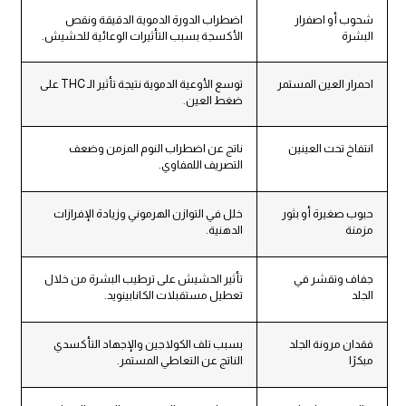
شحوب أو اصفرار
اضطراب الدورة الدموية الدقيقة ونقص
البشرة
الأكسجة بسبب التأثيرات الوعائية للحشيش.
احمرار العين المستمر
توسع الأوعية الدموية نتيجة تأثير الـ THC على
ضغط العين.
انتفاخ تحت العينين
ناتج عن اضطراب النوم المزمن وضعف
التصريف اللمفاوي.
حبوب صغيرة أو بثور
خلل في التوازن الهرموني وزيادة الإفرازات
مزمنة
الدهنية.
جفاف وتقشر في
تأثير الحشيش على ترطيب البشرة من خلال
الجلد
تعطيل مستقبلات الكانابينويد.
فقدان مرونة الجلد
بسبب تلف الكولاجين والإجهاد التأكسدي
مبكرًا
الناتج عن التعاطي المستمر.