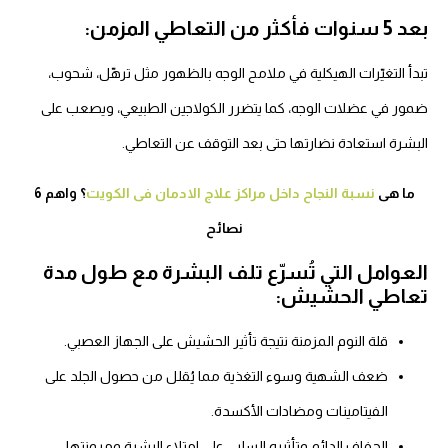
نوات فأكثر من التعاطي المزمن:
بدأ التغيّرات الهيكلية في ملامح الوجه بالظهور مثل ترهّل، شحوب،
مور في عضلات الوجه، كما يتضرر الكولاجين الطبيعي، ويصعب على
لبشرة استعادة نضارتها حتى بعد التوقف عن التعاطي.
ما هى
نسبة النجاح داخل مراكز علاج الادمان فى الكويت
؟ واهم 6
نصائح
لعوامل التي تُسرّع تلف البشرة مع طول مدة
عاطي الحشيش:
قلة النوم المزمنة نتيجة تأثير الحشيش على الجهاز العصبي.
ضعف الشهية وسوء التغذية مما يُقلل من حصول الجلد على
الفيتامينات ومضادات الأكسدة.
الجفاف الدائم وتأثيره السلبي على امتلاء البشرة ومرونتها.