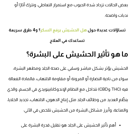
ض الحالات تزداد شدة الحبوب مع استمرار التعاطي، وتترك آثارًا أو
دبات واضحة.
تساؤلات عديدة حول
هل الحشيش يرفع السكر
؟ و4 طرق سريعة
تساعدك في العلاج
ا هو تأثير الحشيش على البشرة؟
لحشيش يؤثر بشكل مباشر وسلبي على صحة الجلد ومظهر البشرة،
اء من ناحية النضارة أو المرونة أو مقاومة الالتهاب، فالمادة الفعالة
فيه (THC وCBD) تتداخل مع النظام الإندوكانابينويدي في الجسم، والذي
ظّم العديد من وظائف الجلد مثل إنتاج الدهون، الالتهاب، تجديد الخلايا،
المناعة، وأبرز مشاكل البشرة من الحشيش تتلخص في الآتي:
أهم تأثير الحشيش على الجلد هو تقليل قدرة البشرة على