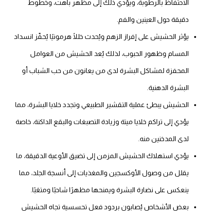
الاحتفاظ بالرطوبة، ويؤدي ذلك إلى مظهر باهت، وخطوط
دقيقة حول العينين والفم.
يؤثر الحشيش على إفراز الزهم ويُحدث خللًا هرمونيًا يُحفّز انسداد
المسام وظهور الحبوب، لذلك يُعد الحشيش من العوامل
المحفزة لمشاكل البشرة لدى من يعانون من حب الشباب أو
البشرة الدهنية.
الحشيش يبطئ عملية التقشير الطبيعي وتجدد خلايا البشرة، مما
يؤدي إلى تراكم خلايا ميتة وزيادة التصبغات والبقع الداكنة، خاصة
لدى المدخنين منه.
يؤدي استهلاك الحشيش المزمن إلى تضيق الأوعية الدقيقة، ما
يقلل من وصول الأوكسجين والمغذيات إلى أنسجة الجلد، مما
ينعكس على نضارة البشرة ويمنحها مظهرًا شاحبًا ومتعَبًا.
بعض الأشخاص يُصابون بردود فعل تحسسية تجاه الحشيش