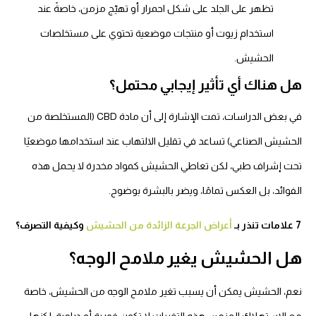
تظهر على الجلد على شكل احمرار أو تهيّج مزمن، خاصةً عند
استخدام زيوت أو منتجات موضعية تحتوي على مستخلصات
الحشيش.
ل هناك أي تأثير إيجابي محتمل؟
في بعض الدراسات، تمت الإشارة إلى أن مادة CBD (المستخلصة من
لحشيش الصناعي) تساعد في تقليل الالتهاب عند استخدامها موضعيًا
حت إشراف طبي، لكن تعاطي الحشيش كمواد مخدرة لا يحمل هذه
لفوائد، بل العكس تمامًا، ويضر بالبشرة بوضوح.
تنذر بـ
أعراض الجرعة الزائدة من الحشيش
وكيفية التصرف؟
ل الحشيش يغير ملامح الوجه؟
عم، الحشيش يمكن أن يسبب تغير ملامح الوجه من الحشيش، خاصة
ع الاستهلاك المزمن، هذه التغيرات لا تكون فورية أو درامية، لكنها