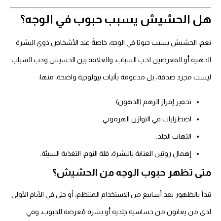
ل الحشيش يسبب حبوب في الوجه؟
عم، الحشيش يسبب حبوبًا في الوجه، خاصةً عند الأشخاص ذوي البشرة
لدهنية أو المعرضين لحب الشباب، والعلاقة بين الحشيش وحب الشباب
يست مجرد صدفة، بل مدعومة بآليات بيولوجية واضحة، منها:
تحفيز إفراز الزهم (الدهون).
اضطرابات في التوازن الهرموني.
التهاب الجلد.
إهمال روتين العناية بالبشرة، قلة النوم، التغذية السيئة.
تى تظهر حبوب الوجه من الحشيش؟
دأ بالظهور بعد أسابيع من الاستخدام المنتظم، أو حتى في الأيام الأولى
دى من يعانون من حساسية جلدية أو بشرة مُعرضة للحبوب، وفي