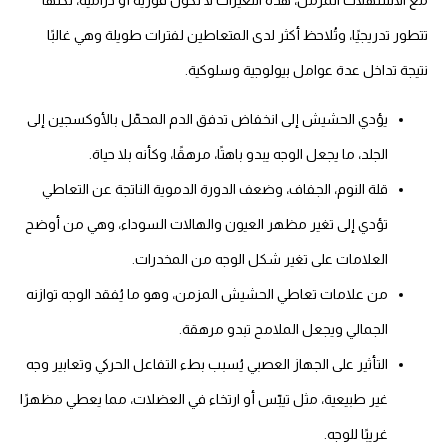
طور تدريجيًا، وتُلاحظ أكثر لدى المتعاطين لفترات طويلة وهي غالبًا
تيجة تداخل عدة عوامل بيولوجية وسلوكية.
يؤدي الحشيش إلى انخفاض تدفق الدم المحمّل بالأوكسجين إلى
الجلد، ما يجعل الوجه يبدو باهتًا، مرهقًا، وكأنه بلا حياة.
قلة النوم، الجفاف، وضعف الدورة الدموية الناتجة عن التعاطي
تؤدي إلى تغير مظهر العيون والهالات السوداء، وهي من أوضح
العلامات على تغير شكل الوجه من المخدرات.
من علامات تعاطي الحشيش المزمن، وهو ما يُفقد الوجه توازنه
الجمالي ويجعل الملامح تبدو مرهقة.
التأثير على الجهاز العصبي يُسبب بطء التفاعل الحركي وتعابير وجه
غير طبيعية، مثل تيبّس أو ارتخاء في العضلات، مما يعطي مظهرًا
غريبًا للوجه.