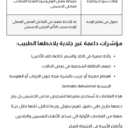
هالات سوداء واضحة
مرتبطة بنقص النوم وسوء التغذية المصاحب
لتعاطي الحشيش.
خمول في تعابير الوجه
قد يُلاحظ ضعف في التفاعل العصبي العضلي
للوجه بسبب التأثير المزمن للحشيش.
ؤشرات داعمة غير جلدية يلاحظها الطبيب:
رائحة مميزة في الجلد والشعر (خاصة خلف الأذنين).
ضعف النظافة الشخصية في بعض الحالات.
اهتمام مفرط أو غريب بالبشرة نتيجة جنون الارتياب أو الهلوسة
الجسدية (somatic delusions).
ذه العلامات لا تُستخدم بمفردها لتشخيص مدمن الحشيش بل يتم
مها بتاريخ طبي دقيق، تقييم سلوكي، وربما تحاليل، لكنها تظل جزءًا
مًا من العلامات الأولية التي تساعد الأطباء النفسيين والجلديين
طباء الأسرة في الاشتباه المبكر.