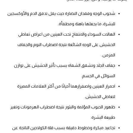
شحوب الوجه وفقدان النضارة حيث يقل تدفق الدم والأوكسجين
للبشرة، ما يجعلها باهتة ومطفأة.
الهالات السوداء والانتفاخ تحت العينين من اعراض تعاطي
الحشيش على الوجه الشائعة نتيجة اضطراب النوم والجفاف
المزمن.
جفاف الجلد وتشقق الشفاه بسبب تأثير الحشيش على توازن
السوائل في الجسم.
احمرار العينين واصفرارهما أحيانًا من أكثر العلامات المميزة
لتعاطي الحشيش.
ظهور الحبوب المؤلمة والبثور نتيجة اضطراب الهرمونات وتغير
طبيعة البشرة.
تجاعيد مبكرة وخطوط دقيقة بسبب قلة الكولاجين الناتجة عن