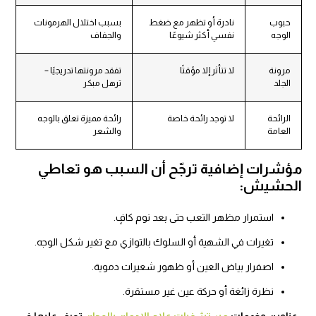
حبوب
نادرة أو تظهر مع ضغط
بسبب اختلال الهرمونات
الوجه
نفسي أكثر شيوعًا
والجفاف
مرونة
لا تتأثر إلا مؤقتًا
تفقد مرونتها تدريجيًا –
الجلد
ترهل مبكر
الرائحة
لا توجد رائحة خاصة
رائحة مميزة تعلق بالوجه
العامة
والشعر
ؤشرات إضافية ترجّح أن السبب هو تعاطي
لحشيش:
استمرار مظهر التعب حتى بعد نوم كافٍ.
تغيرات في الشهية أو السلوك بالتوازي مع تغير شكل الوجه.
اصفرار بياض العين أو ظهور شعيرات دموية.
نظرة زائغة أو حركة عين غير مستقرة.
عناوين وخدمات
مستشفيات علاج الإدمان بالمجان
تعرف عليها في