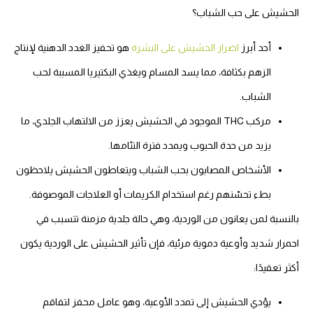
لحشيش على حب الشباب؟
أحد أبرز
اضرار الحشيش على البشرة
هو تحفيز الغدد الدهنية لإنتاج
الزهم بكثافة، مما يسد المسام ويغذي البكتيريا المسببة لحب
الشباب.
مركب THC الموجود في الحشيش يعزز من الالتهاب الجلدي، ما
يزيد من حدة الحبوب ويمدد فترة التئامها.
الأشخاص المصابون بحب الشباب ويتعاطون الحشيش يلاحظون
بطء تحسّنهم رغم استخدام الكريمات أو العلاجات الموصوفة.
النسبة لمن يعانون من الوردية، وهي حالة جلدية مزمنة تتسبب في
حمرار شديد وأوعية دموية مرئية، فإن تأثير الحشيش على الوردية يكون
ثر تعقيدًا:
يؤدي الحشيش إلى تمدد الأوعية، وهو عامل محفز لتفاقم