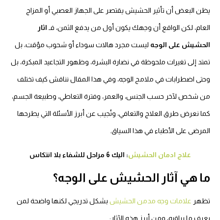
ظن البعض أن تأثير الحشيش يقتصر على الجهاز العصبي أو المزاج
لعام، لكن الواقع أن وجهك يكون أول من يدفع الثمن، فـ
اثار
لحشيش على الوجه
ليست مجرد هالات سوداء أو شحوب مؤقت، بل
متد إلى تغيرات ملحوظة في نضارة البشرة، وظهور التجاعيد المبكرة، بل
حتى اضطرابات في ملامح الوجه، وفي هذا المقال نناقش كيف تختلف
ن شخص لآخر حسب الجنس، والعمر، وفترة التعاطي، وطبيعة الجسم،
ما نعرض طرق العلاج والتعافي، ونُجيب عن أبرز الأسئلة التي يطرحها
لمرضى على الأطباء في هذا السياق.
علاج ادمان الحشيش
: اليك 6 مراحل للشفاء بلا انتكاس
ا هي آثار الحشيش على الوجه؟
ظهر
علامات وجه مدمن الحشيش
بشكل تدريجي لكنها واضحة لمن
رف ما يراقبه، ومن أبرز هذه الآثار: