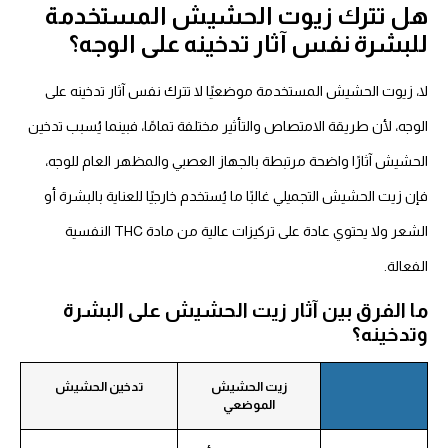
ل تترك زيوت الحشيش المستخدمة
لبشرة نفس آثار تدخينه على الوجه؟
ا، زيوت الحشيش المستخدمة موضعيًا لا تترك نفس آثار تدخينه على
وجه، لأن طريقة الامتصاص والتأثير مختلفة تمامًا، فبينما يُسبب تدخين
لحشيش آثارًا واضحة مرتبطة بالجهاز العصبي والمظهر العام للوجه،
ن زيت الحشيش التجميلي غالبًا ما يُستخدم خارجيًا للعناية بالبشرة أو
الشعر ولا يحتوي عادة على تركيزات عالية من مادة THC النفسية
فعالة.
ا الفرق بين آثار زيت الحشيش على البشرة
تدخينه؟
زيت الحشيش
تدخين الحشيش
الموضعي