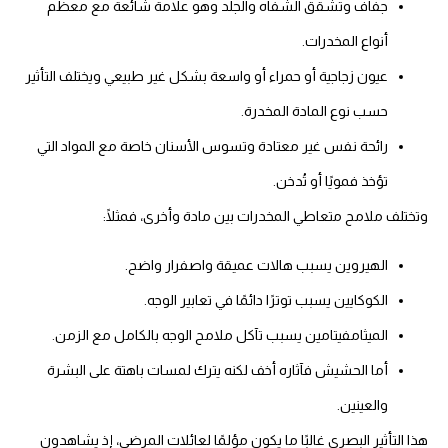
جفاف وتشقق الشفاه والجلد وهو علامة شائعة مع معظم
أنواع المخدرات.
عيون زجاجية أو حمراء أو واسعة بشكل غير طبيعي ويختلف التأثير
حسب نوع المادة المخدرة.
رائحة نفس غير معتادة وتسوس الأسنان خاصة مع المواد التي
تؤخذ فمويًا أو تُدخن.
تختلف ملامح متعاطي المخدرات بين مادة وأخرى، فمثلًا:
الهيروين يسبب هالات عميقة واصفرار واضح.
الكوكايين يسبب توترًا دائمًا في تعابير الوجه.
الميثامفيتامين يسبب تآكل ملامح الوجه بالكامل مع الزمن.
أما الحشيش فآثاره أخف لكنه يترك لمسات باهتة على البشرة
والعينين.
ا التأثير البصري غالبًا ما يكون مؤلمًا لعائلات المرضى، إذ يشاهدون