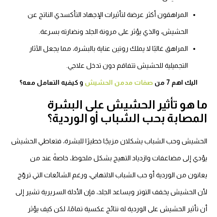
المراهقون أكثر عرضة لتأثيرات الإجهاد التأكسدي الناتج عن
الحشيش، والذي يؤثر على مرونة الجلد ونضارته بسرعة.
المراهق غالبًا لا يملك روتين عناية بالبشرة، مما يجعل الآثار
التجميلية للحشيش تتفاقم دون تدخل علاجي.
اليك اهم 7 من
صفات مدمن الحشيش
و كيفيه التعامل معه؟
ا هو تأثير الحشيش على البشرة
لمصابة بحب الشباب أو الوردية؟
لحشيش وحب الشباب يشكلان مزيجًا خطيرًا للبشرة، فتعاطي الحشيش
ؤدي إلى مضاعفات وازدياد التهيج بشكل ملحوظ، خاصةً عند من
انون من الوردية أو حب الشباب الالتهابي، ورغم الشائعات التي تروّج
أن الحشيش يخفف التوتر ويساعد الجلد، فإن الأدلة السريرية تشير إلى
 تأثير الحشيش على الوردية له نتائج عكسية تمامًا، لكن كيف يؤثر