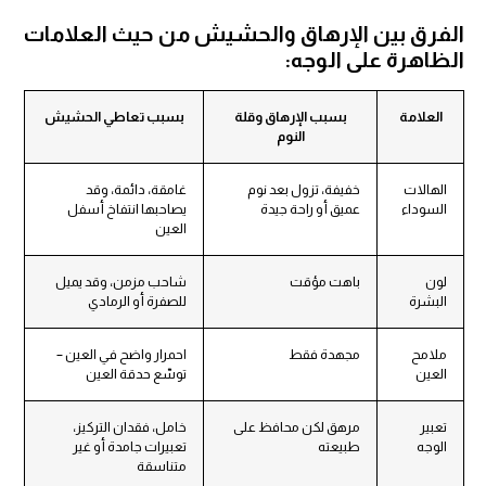
لفرق بين الإرهاق والحشيش من حيث العلامات
لظاهرة على الوجه:
العلامة
بسبب الإرهاق وقلة
بسبب تعاطي الحشيش
النوم
الهالات
خفيفة، تزول بعد نوم
غامقة، دائمة، وقد
السوداء
عميق أو راحة جيدة
يصاحبها انتفاخ أسفل
العين
لون
باهت مؤقت
شاحب مزمن، وقد يميل
البشرة
للصفرة أو الرمادي
ملامح
مجهدة فقط
احمرار واضح في العين –
العين
توسّع حدقة العين
تعبير
مرهق لكن محافظ على
خامل، فقدان التركيز،
الوجه
طبيعته
تعبيرات جامدة أو غير
متناسقة