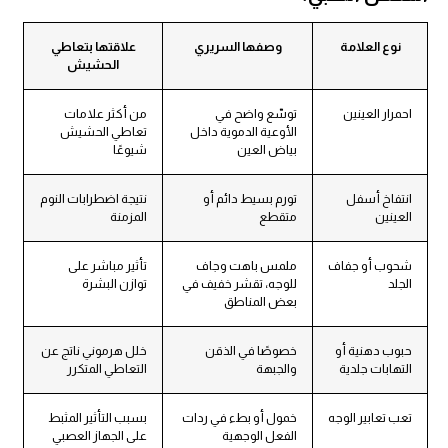
نوع العلامة
وصفها السريري
علاقتها بتعاطي
الحشيش
احمرار العينين
توسّع واضح في
من أكثر علامات
الأوعية الدموية داخل
تعاطي الحشيش
بياض العين
شيوعًا
انتفاخ أسفل
تورم بسيط دائم أو
نتيجة اضطرابات النوم
العينين
متقطع
المزمنة
شحوب أو جفاف
ملمس باهت وجاف
تأثير مباشر على
الجلد
للوجه، تقشر خفيف في
توازن البشرة
بعض المناطق
حبوب دهنية أو
خصوصًا في الذقن
خلل هرموني ناتج عن
التهابات جلدية
والجبهة
التعاطي المتكرر
تعب تعابير الوجه
خمول أو بطء في ردات
بسبب التأثير المثبط
الفعل الوجهية
على الجهاز العصبي