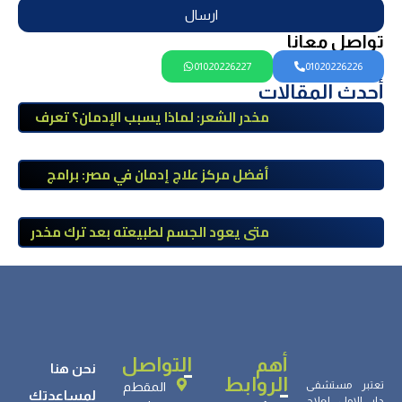
ارسال
تواصل معانا
01020226227
01020226226
أحدث المقالات
مخدر الشعر: لماذا يسبب الإدمان؟ تعرف
على أضراره وأعراضه وطرق العلاج
أفضل مركز علاج إدمان في مصر: برامج
علاج معتمدة وتعافي آمن تحت إشراف
طبي
متى يعود الجسم لطبيعته بعد ترك مخدر
الآيس؟ مراحل التعافي والعوامل المؤثرة
أهم
التواصل
نحن هنا
الروابط
تعتبر مستشفى
المقطم
لمساعدتك
دار الامل لعلاج