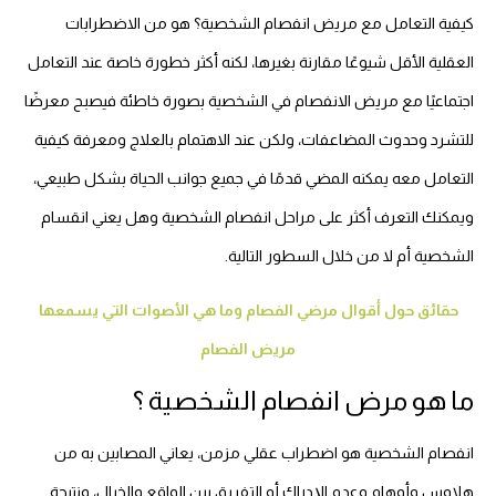
كيفية التعامل مع مريض انفصام الشخصية؟ هو من الاضطرابات
العقلية الأقل شيوعًا مقارنة بغيرها، لكنه أكثر خطورة خاصة عند التعامل
اجتماعيًا مع مريض الانفصام في الشخصية بصورة خاطئة فيصبح معرضًا
للتشرد وحدوث المضاعفات، ولكن عند الاهتمام بالعلاج ومعرفة كيفية
التعامل معه يمكنه المضي قدمًا في جميع جوانب الحياة بشكل طبيعي،
ويمكنك التعرف أكثر على مراحل انفصام الشخصية وهل يعني انقسام
الشخصية أم لا من خلال السطور التالية.
حقائق حول أقوال مرضي الفصام وما هي الأصوات التي يسمعها
مريض الفصام
ما هو مرض انفصام الشخصية ؟
انفصام الشخصية هو اضطراب عقلي مزمن، يعاني المصابين به من
هلاوس وأوهام وعدم الإدراك أو التفريق بين الواقع والخيال، ونتيجة