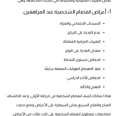
بعض التغيرات السلوكية والبسيطة التي يمكنك ملاحظتها، وهي:
1- أعراض انفصام الشخصية عند المراهقين:
الانسحاب الاجتماعي والعزلة.
عدم القدرة على التركيز.
التغيرات المزاجية المفاجئة.
فقدان القدرة على النوم.
انخفاض مستوى النشاط.
فقد الاهتمام الهوايات الممتعة سابقًا.
انخفاض الأداء الدراسي.
التهيج والكآبة.
هكذا يمكنك كشف انفصام الشخصية في مرحلته الأولى، وعند الاكتشاف
المبكر والعلاج السريع يمكن السيطرة على الأعراض ومنع حدوث
مضاعفات، وينطوي انفصام الشخصية على ثلاث فئات من الأعراض،