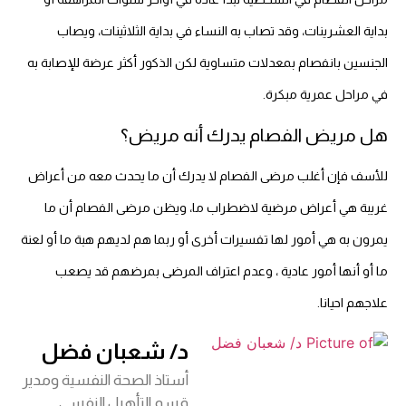
بداية العشرينات، وقد تصاب به النساء في بداية الثلاثينات، ويصاب
الجنسين بانفصام بمعدلات متساوية لكن الذكور أكثر عرضة للإصابة به
في مراحل عمرية مبكرة.
هل مريض الفصام يدرك أنه مريض؟
للأسف فإن أغلب مرضى الفصام لا يدرك أن ما يحدث معه من أعراض
غريبة هي أعراض مرضية لاضطراب ما، ويظن مرضى الفصام أن ما
يمرون به هي أمور لها تفسيرات أخرى أو ربما هم لديهم هبة ما أو لعنة
ما أو أنها أمور عادية ، وعدم اعتراف المرضى بمرضهم قد يصعب
علاجهم احيانا.
د/ شعبان فضل
أستاذ الصحة النفسية ومدير
قسم التأهيل النفسي