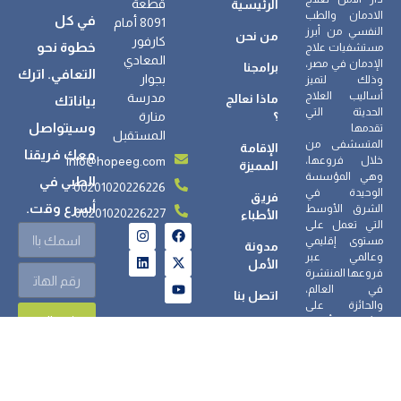
قطعة
الرئيسية
الادمان والطب
في كل
8091 أمام
النفسي من أبرز
من نحن
كارفور
خطوة نحو
مستشفيات علاج
المعادي
الإدمان في مصر،
برامجنا
التعافي. اترك
بجوار
وذلك لتميز
أساليب العلاج
مدرسة
ماذا نعالج
بياناتك
الحديثة التي
؟
منارة
وسيتواصل
تقدمها
المستقبل
المتسشفى من
الإقامة
معك فريقنا
info@hopeeg.com
خلال فروعها،
المميزة
وهي المؤسسة
الطبي في
00201020226226
الوحيدة في
فريق
أسرع وقت.
الشرق الأوسط
00201020226227
الأطباء
التي تعمل على
مستوى إقليمي
مدونة
وعالمي عبر
الأمل
فروعها المنتشرة
في العالم،
اتصل بنا
والحائزة على
إرسال
جائزة أفضل
مجتمع علاجي
لعام 2023/2025.