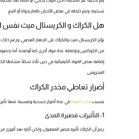
تسخينه، ويتم خلطه في بعض الأحيان بالماريجوانا أو التبغ.
هل الكراك و الكريستال ميث نفس ال
يؤثر الكريستال ميث والكراك على الجهاز العصبي، ورغم ذلك ف
من الكوكايين وبإضافة عدة مواد أخرى كما أوضحنا، أما بخص
إضافة بعض المواد الكيميائية في حين تأخذ شكلًا مشابهًا لل
المجروش.
أضرار تعاطي مخدر الكراك
يتسبب
مخدر البوفا
في عدة أضرار جسدية ونفسية، منها تأثير
1- التأثيرات قصيرة المدى
رغم أن الكراك تأثيره قصير المفعول، ولكن آثاره تعد أقوى م