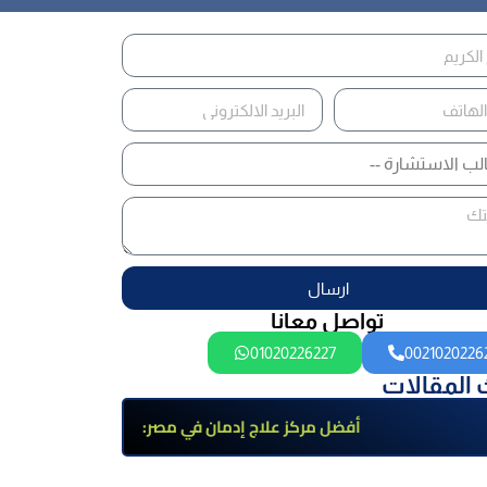
ارسال
تواصل معانا
01020226227
0021020226
 المقالات
أفضل مركز علاج إدمان في مصر:
برامج علاج معتمدة وتعافي آمن