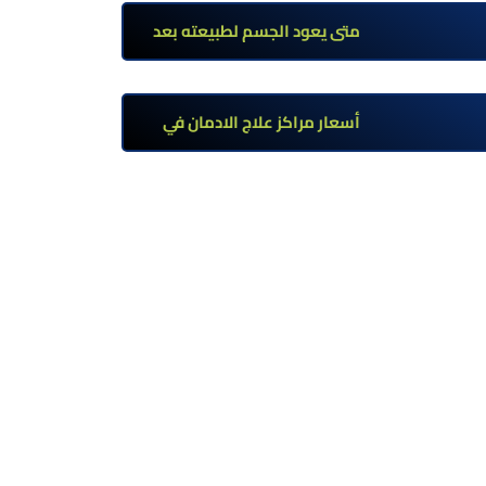
تحت إشراف طبي
متى يعود الجسم لطبيعته بعد
ترك مخدر الآيس؟ مراحل التعافي
والعوامل المؤثرة
أسعار مراكز علاج الادمان في
مصر: كم تبلغ التكلفة وما الذي
يشمله سعر العلاج؟