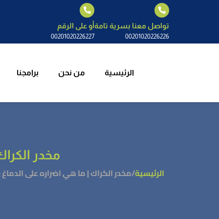
الرئيسية
م
تواصل معنا بسرية تامة
أو على الرقم
00201020226227
00201020226226
الرئيسية
من نحن
برامجنا
مخدر الكراك
الرئيسية
/
مخدر الكراك | ما هي اضراره على الدماغ