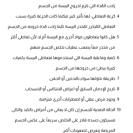
زادت المُدة التي تلزم لخروج البيسة من الجسم.
جُرعة التعاطي: لها تأثير كبير فكلما كانت الجرعة كبيرة بسبب
التعاطي المُتكرر لمُخدر البيسة كلما زادت مُدة خروجه من الجسم.
هل كانوا يتعاطون مواد أخرى مع البيسة أم لا، لأن تعاطي أكثر
من مخدر معاً يصعب عمليات تخلص الجسم منهم.
كمية وفاعلية البيسة التي استخدموها فتعاطى البيسة بكميات
كبيرة يبطئ من خروجها من الجسم.
طريقة تناولها سواء بالتدخين أو الحقن.
تاريخ الإدمان السابق أو اعراض الانتكاس أو الانسحاب.
وجود مرض عقلي أو اضطرابات أخرى متزامنة.
الحالة الصحية للجسم إن كان لا يعاني من أمراض بالكبد والكلى
فسيكون جسده قادر على التخلص سريعاً على عكس الجسم
المريضة يتعرض لصعوبات أكبر.