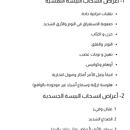
1- اعراض انسحاب البيسة النفسية
تقلبات مزاجية حادة.
صعوبة الاستغراق في النوم والأرق الشديد.
حزن و اكتئاب.
التوتر والقلق.
تهيج و نوبات غضب.
أوهام وكوابيس.
احياناً يصل الأمر أفكار وميول انتحارية.
هلوسة (رؤية وسماع أشياء غير موجودة بالواقع).
2- أعراض انسحاب البيسة الجسدية
غثيان وقيء.
الصداع الشديد.
سيلان الأنف (أعراض مثل نزلات البرد).