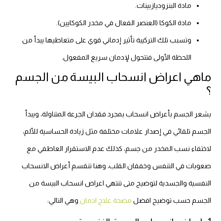
مادة البنزوديازبينات.
مادة الكوكا (العنصر الفعال في مخدر الكوكايين).
وتسبب تلك التركيبة تأثير إدماني قوي على متعاطيها يبدأ من
اللحظة الأولى فتتحول لإدمان سريع المفعول.
ماهي اعراض انسحاب البيسة من الجسم
؟
يشعر الجسم بأعراض انسحاب بمجرد فقدان الجرعة المتناولة، ويبدأ
الجسم تلقائي في إصدار علامات مختلفة مثل زيادة الحساسية للألم،
لاختفاء نسب المخدر من جسم، كذلك عدم الاستقرار العاطفي مع
صعوبات في التنفس وخفقان القلب، وهنا تنقسم أعراض الانسحاب
النفسية والجسدية لتوضيح متى تنتهي اعراض انسحاب البيسة من
الجسم حسب توضيح افضل
مصحة علاج ادمان
وهي التالي: