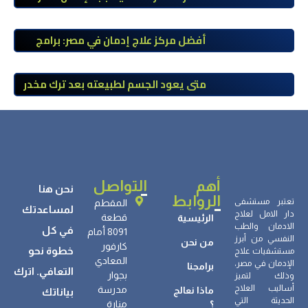
على أضراره وأعراضه وطرق العلاج
أفضل مركز علاج إدمان في مصر: برامج
علاج معتمدة وتعافي آمن تحت إشراف
طبي
متى يعود الجسم لطبيعته بعد ترك مخدر
الآيس؟ مراحل التعافي والعوامل المؤثرة
أهم
التواصل
نحن هنا
الروابط
تعتبر مستشفى
المقطم
لمساعدتك
دار الامل لعلاج
قطعة
الرئيسية
الادمان والطب
في كل
8091 أمام
النفسي من أبرز
من نحن
كارفور
خطوة نحو
مستشفيات علاج
المعادي
الإدمان في مصر،
برامجنا
التعافي. اترك
بجوار
وذلك لتميز
أساليب العلاج
مدرسة
ماذا نعالج
بياناتك
الحديثة التي
؟
منارة