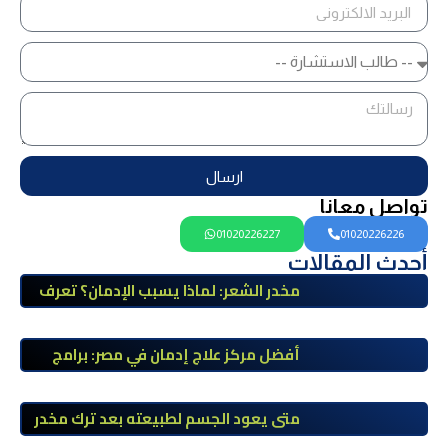
ارسال
تواصل معانا
01020226227
01020226226
أحدث المقالات
مخدر الشعر: لماذا يسبب الإدمان؟ تعرف
على أضراره وأعراضه وطرق العلاج
أفضل مركز علاج إدمان في مصر: برامج
علاج معتمدة وتعافي آمن تحت إشراف
طبي
متى يعود الجسم لطبيعته بعد ترك مخدر