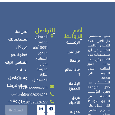
الآيس؟ مراحل التعافي والعوامل المؤثرة
أهم
التواصل
نحن هنا
الروابط
تعتبر مستشفى
المقطم
لمساعدتك
دار الامل لعلاج
قطعة
الرئيسية
الادمان والطب
في كل
8091 أمام
النفسي من أبرز
من نحن
كارفور
خطوة نحو
مستشفيات علاج
المعادي
الإدمان في مصر،
برامجنا
التعافي. اترك
بجوار
وذلك لتميز
أساليب العلاج
مدرسة
ماذا نعالج
بياناتك
الحديثة التي
؟
منارة
وسيتواصل
تقدمها
المستقبل
المتسشفى من
الإقامة
معك فريقنا
info@hopeeg.com
خلال فروعها،
المميزة
وهي المؤسسة
الطبي في
00201020226226
الوحيدة في
فريق
أسرع وقت.
الشرق الأوسط
00201020226227
الأطباء
التي تعمل على
مستوى إقليمي
مدونة
وعالمي عبر