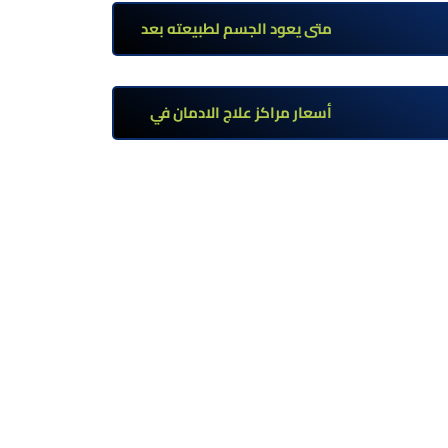
تحت إشراف طبي
متى يعود الجسم لطبيعته بعد
ترك مخدر الآيس؟ مراحل التعافي
والعوامل المؤثرة
أسعار مراكز علاج الادمان في
مصر: كم تبلغ التكلفة وما الذي
يشمله سعر العلاج؟