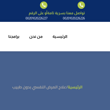
الرئيسية
م
تواصل معنا بسرية تامة
أو على الرقم
00201020226227
00201020226226
الرئيسية
من نحن
برامجنا
الرئيسية
/
علاج المرض النفسي بدون طبيب