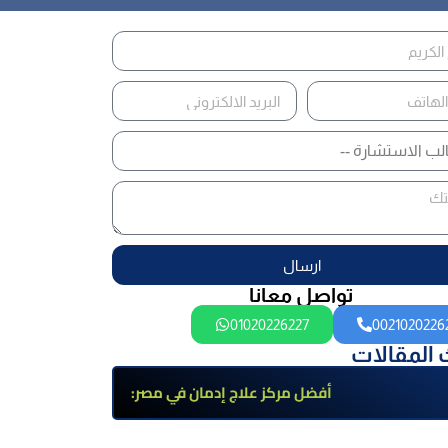
ارسال
تواصل معانا
01020226227
0021020226
 المقالات
أفضل مركز علاج إدمان في مصر:
برامج علاج معتمدة وتعافي آمن