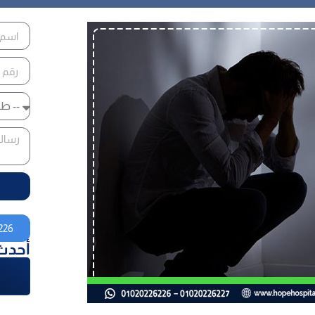
226
أحدث