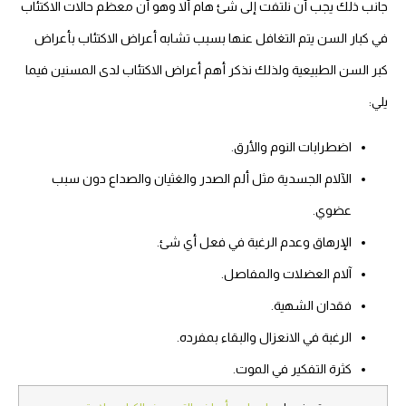
جانب ذلك يجب أن نلتفت إلى شئ هام ألا وهو أن معظم حالات الاكتئاب
في كبار السن يتم التغافل عنها بسبب تشابه أعراض الاكتئاب بأعراض
كبر السن الطبيعية ولذلك نذكر أهم أعراض الاكتئاب لدى المسنين فيما
يلي:
اضطرابات النوم والأرق.
الآلام الجسدية مثل ألم الصدر والغثيان والصداع دون سبب
عضوي.
الإرهاق وعدم الرغبة في فعل أي شئ.
آلام العضلات والمفاصل.
فقدان الشهية.
الرغبة في الانعزال والبقاء بمفرده.
كثرة التفكير في الموت.