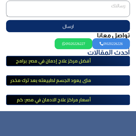
ارسال
تواصل معانا
01020226227
01020226226
أحدث المقالات
أفضل مركز علاج إدمان في مصر: برامج
علاج معتمدة وتعافي آمن تحت إشراف
طبي
متى يعود الجسم لطبيعته بعد ترك مخدر
الآيس؟ مراحل التعافي والعوامل المؤثرة
أسعار مراكز علاج الادمان في مصر: كم
تبلغ التكلفة وما الذي يشمله سعر
العلاج؟