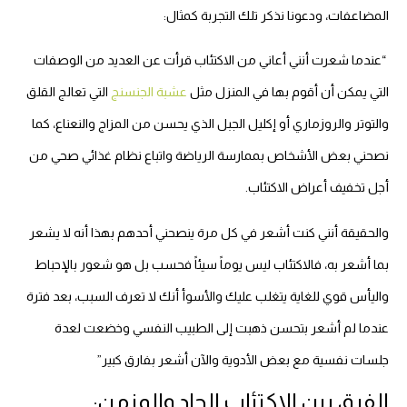
المضاعفات، ودعونا نذكر تلك التجربة كمثال:
“عندما شعرت أنني أعاني من الاكتئاب قرأت عن العديد من الوصفات
التي يمكن أن أقوم بها في المنزل مثل
عشبة الجنسنج
التي تعالج القلق
والتوتر والروزماري أو إكليل الجبل الذي يحسن من المزاج والنعناع، كما
نصحني بعض الأشخاص بممارسة الرياضة واتباع نظام غذائي صحي من
أجل تخفيف أعراض الاكتئاب.
والحقيقة أنني كنت أشعر في كل مرة ينصحني أحدهم بهذا أنه لا يشعر
بما أشعر به، فالاكتئاب ليس يوماً سيئاً فحسب بل هو شعور بالإحباط
واليأس قوي للغاية يتغلب عليك والأسوأ أنك لا تعرف السبب، بعد فترة
عندما لم أشعر بتحسن ذهبت إلى الطبيب النفسي وخضعت لعدة
جلسات نفسية مع بعض الأدوية والآن أشعر بفارق كبير”
الفرق بين الاكتئاب الحاد والمزمن: