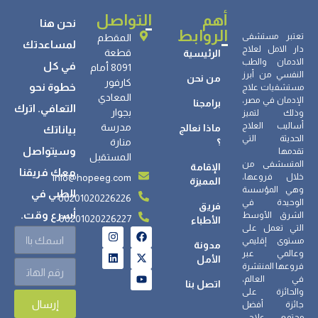
أهم
التواصل
نحن هنا
الروابط
تعتبر مستشفى
المقطم
لمساعدتك
دار الامل لعلاج
قطعة
الرئيسية
الادمان والطب
في كل
8091 أمام
النفسي من أبرز
من نحن
كارفور
خطوة نحو
مستشفيات علاج
المعادي
الإدمان في مصر،
برامجنا
التعافي. اترك
بجوار
وذلك لتميز
أساليب العلاج
مدرسة
ماذا نعالج
بياناتك
الحديثة التي
؟
منارة
وسيتواصل
تقدمها
المستقبل
المتسشفى من
الإقامة
معك فريقنا
info@hopeeg.com
خلال فروعها،
المميزة
وهي المؤسسة
الطبي في
00201020226226
الوحيدة في
فريق
أسرع وقت.
الشرق الأوسط
00201020226227
الأطباء
التي تعمل على
مستوى إقليمي
مدونة
وعالمي عبر
الأمل
فروعها المنتشرة
في العالم،
اتصل بنا
والحائزة على
إرسال
جائزة أفضل
مجتمع علاجي