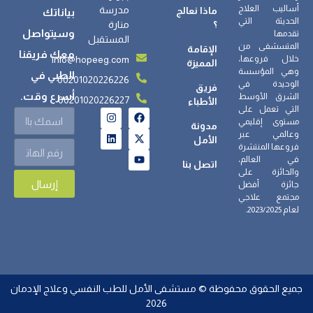
أساليب العلاج
مدرسة
ماذا نعالج
بياناتك
الحديثة التي
؟
منارة
وسيتواصل
تقدمها
المستقبل
المتسشفى من
الإقامة
معك فريقنا
info@hopeeg.com
خلال فروعها،
المميزة
وهي المؤسسة
الطبي في
00201020226226
الوحيدة في
فريق
أسرع وقت.
الشرق الأوسط
00201020226227
الأطباء
التي تعمل على
مستوى إقليمي
مدونة
وعالمي عبر
الأمل
فروعها المنتشرة
في العالم،
اتصل بنا
والحائزة على
إرسال
جائزة أفضل
مجتمع علاجي
لعام 2023/2025.
جميع الحقوق محفوظة © مستشفى الأمل للطب النفسي وعلاج الإدمان
2026