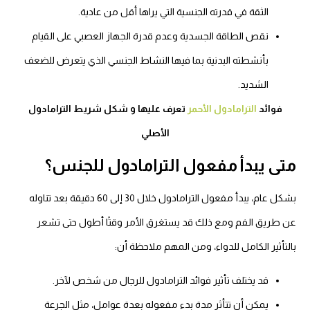
الثقة في قدرته الجنسية التي يراها أقل من عادية.
نقص الطاقة الجسدية وعدم قدرة الجهاز العصبي على القيام
بأنشطته البدنية بما فيها النشاط الجنسي الذي يتعرض للضعف
الشديد.
فوائد
الترامادول الأحمر
تعرف عليها و شكل شريط الترامادول
الأصلي
متى يبدأ مفعول الترامادول للجنس؟
بشكل عام، يبدأ مفعول الترامادول خلال 30 إلى 60 دقيقة بعد تناوله
عن طريق الفم ومع ذلك قد يستغرق الأمر وقتًا أطول حتى تشعر
بالتأثير الكامل للدواء، ومن المهم ملاحظة أن:
قد يختلف تأثير
فوائد الترامادول للرجال
من شخص لآخر.
يمكن أن تتأثر مدة بدء مفعوله بعدة عوامل، مثل الجرعة