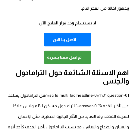
يتدهور لحالة من العجز التام.
لا تستسلم وخذ قرار العلاج الأن
اتصل بنا الان
تواصل معنا بسرية
اهم الاسئلة الشائعة حول الترامادول
والجنس
[sc_fs_multi_faq headline-0=”h3″ question-0=”هل الترامادول يساعد
على تأخير القذف؟” answer-0=”الترامادول مسكن للألم وليس علاجًا
لسرعة القذف، وله العديد من الآثار الجانبية الخطيرة، مثل الإدمان
والغثيان والصداع والنعاس، قد يسبب الترامادول تأخير القذف كأحد آثاره