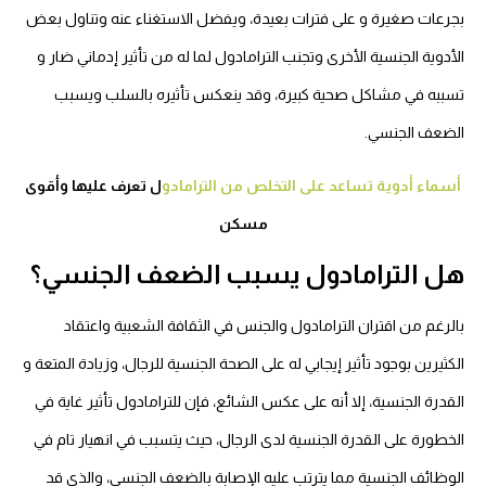
بجرعات صغيرة و على فترات بعيدة، ويفضل الاستغناء عنه وتناول بعض
الأدوية الجنسية الأخرى وتجنب الترامادول لما له من تأثير إدماني ضار و
تسببه في مشاكل صحية كبيرة، وقد ينعكس تأثيره بالسلب ويسبب
الضعف الجنسي.
أسماء أدوية تساعد على التخلص من الترامادو
ل تعرف عليها وأقوى
مسكن
هل الترامادول يسبب الضعف الجنسي؟
بالرغم من اقتران الترامادول والجنس في الثقافة الشعبية واعتقاد
الكثيرين بوجود تأثير إيجابي له على الصحة الجنسية للرجال، وزيادة المتعة و
القدرة الجنسية، إلا أنه على عكس الشائع، فإن للترامادول تأثير غاية في
الخطورة على القدرة الجنسية لدى الرجال، حيث يتسبب في انهيار تام في
الوظائف الجنسية مما يترتب عليه الإصابة بالضعف الجنسي، والذي قد