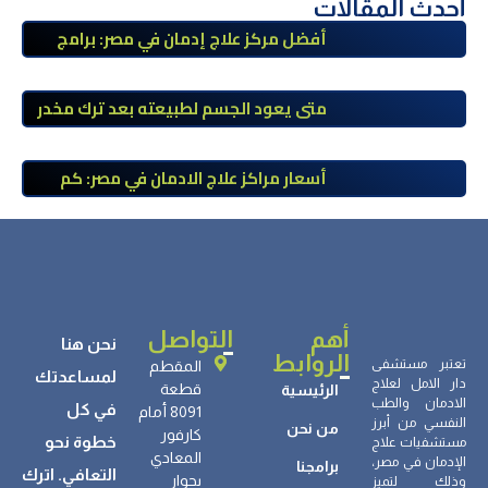
أحدث المقالات
أفضل مركز علاج إدمان في مصر: برامج
علاج معتمدة وتعافي آمن تحت إشراف
طبي
متى يعود الجسم لطبيعته بعد ترك مخدر
الآيس؟ مراحل التعافي والعوامل المؤثرة
أسعار مراكز علاج الادمان في مصر: كم
تبلغ التكلفة وما الذي يشمله سعر
العلاج؟
أهم
التواصل
نحن هنا
الروابط
تعتبر مستشفى
المقطم
لمساعدتك
دار الامل لعلاج
قطعة
الرئيسية
الادمان والطب
في كل
8091 أمام
النفسي من أبرز
من نحن
كارفور
خطوة نحو
مستشفيات علاج
المعادي
الإدمان في مصر،
برامجنا
التعافي. اترك
بجوار
وذلك لتميز