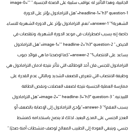
الجانبية، وهذا التأثير له عواقب سلبية على الصحة الجنسية.” image-0=””
headline-1=”h3″ question-1=”هل الترامادول يؤثر على الدورة
الشهرية؟” answer-1=”نعم، الترامادول يؤثر على الدورة الشهرية للنساء،
خاصة إنه يسبب اضطرابات في موعد الدورة الشهرية، وتقلصات في
الحيض.” image-1=”” headline-2=”h3″ question-2=”هل الترامادول
يساعد على الانتصاب؟” answer-2=”كما اوضحنا ما هي فوائد حبوب
الترامادول للجنس فان أحد الوظائف التي تتأثر نتيجة ادمان الترامادول هي
وظيفة الانتصاب التي تتعرض للضعف الشديد وبالتالي عدم القدرة على
ممارسة العملية الجنسية نتيجة لضعف العضلات ونقص الطاقة
اللبيدنيه.” image-2=”” headline-3=”h3″ question-3=”هل الترامادول
يسبب العقم؟” answer-3=”يؤدي الترامادول إلى الإصابة بالضعف أو
العجز الجنسي على المدى البعيد، لذلك لا ينصح باستخدامه كمنشط
جنسي، وينبغي العودة إلى الطبيب المعالج لوصف منشطات آمنة صحيًا.”