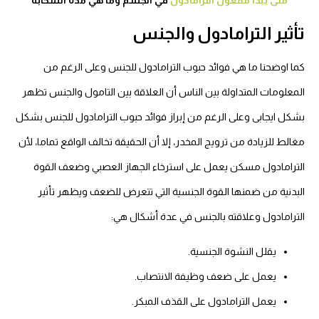
متى يبدأ مفعول الترامادول
في الجسم وما هي مدة انسحابه
تأثير الترامادول والجنس
كما اوضحنا ما هي فوائد حبوب الترامادول للجنس وعلى الرغم من
المعلومات المتداولة بين الناس أن العلاقة بين التامول والجنس تظهر
بشكل ايجابى وعلى الرغم من إبراز فوائد حبوب الترامادول للجنس بشكل
مغالط للزيادة من ترويج المخدر، إلا أن الحقيقة تخالف الواقع تماما، لأن
الترامادول مسكن يعمل على استرخاء الجهاز العصبي وضعف القوة
البدنية من ضمنها القوة الجنسية التي تتعرض للضعف ويظهر تأثير
الترامادول وعلاقته بالجنس في عدة أشكال هي:
يقلل النشوة الجنسية.
يعمل على ضعف وظيفة الانتصاب.
يعمل الترامادول على القذف المبكر.