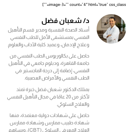
image-3=”” count=”4″ html=”true” css_class=””]
د/ شعبان فضل
أستاذ الصحة النفسية ومدير قسم التأهيل
النفسي بمستشفى الأمل للطب النفسي
وعلاج الإدمان، وعميد كلية الآداب والعلوم.
حاصل على بكالوريوس الطب النفسي من
جامعة القاهرة، ودبلوم جامعي في التأهيل
النفسي، إضافة إلى درجة الماجستير في
الطب النفسي والأمراض العصبية.
يمتلك الدكتور شعبان فضل خبرة تمتد
لأكثر من 20 عامًا في مجال التأهيل النفسي
والعلاج السلوكي.
حاصل على شهادات دولية معتمدة، منها
شهادة طبيب ممارس وشهادة ممارس
العلاج المعرفي السلوكي (CBT)، ويساهم