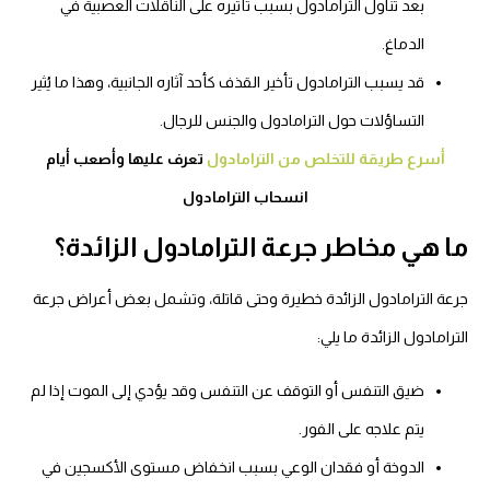
بعد تناول الترامادول بسبب تأثيره على الناقلات العصبية في
الدماغ.
قد يسبب الترامادول تأخير القذف كأحد آثاره الجانبية، وهذا ما يُثير
التساؤلات حول الترامادول والجنس للرجال.
أسرع طريقة للتخلص من الترامادول
تعرف عليها وأصعب أيام
انسحاب الترامادول
ما هي مخاطر جرعة الترامادول الزائدة؟
جرعة الترامادول الزائدة خطيرة وحتى قاتلة، وتشمل بعض أعراض جرعة
الترامادول الزائدة ما يلي:
ضيق التنفس أو التوقف عن التنفس وقد يؤدي إلى الموت إذا لم
يتم علاجه على الفور.
الدوخة أو فقدان الوعي بسبب انخفاض مستوى الأكسجين في