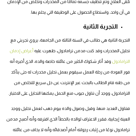
تلقى العلاج وتم تنظيف جسمه تمامًا من المخدرات وتخلص من الإدمان
في آن واحد، واستطاع الحصول على الوظيفة التي يحلم بها.
التجربة الثانية
التجربة الثانية هي طالب في السنة الثالثة من الجامعة، يروي تجربتي مع
تحليل المخدرات وقد كنت مدمن ترامادول، ظهرت عليه
أعراض إدمان
الترامادول
وقد أثار شكوك الكثير من عائلته خاصة والده، الذي أخبره أنه
فور العودة من رحلة العمل سيقوم بعمل تحليل مخدرات له حتى يتأكد
من ظنه
قام الطالب بالبحث عبر الإنترنت عن حل سريع للتخلص من
الترامادول، ووجد أن تناول حبوب منع الحمل يمكنها التحايل على الاختبار.
فتناول العديد منها، وقبل وصول والده بيوم ذهب لعمل تحليل ووجد
العينة إيجابية، فقرر الاعتراف لوالده بالخطأ الذي اقترفه وأنه أصبح مدمن
ترامادول نوعًا من إثبات رجولته أمام أصدقائه وأنه لا يخاف من عائلته