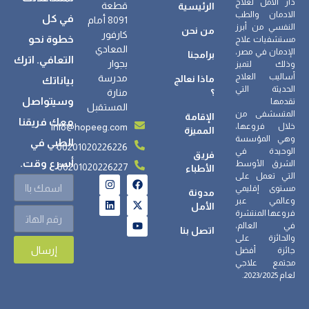
دار الامل لعلاج
قطعة
الرئيسية
الادمان والطب
في كل
8091 أمام
النفسي من أبرز
من نحن
كارفور
خطوة نحو
مستشفيات علاج
المعادي
الإدمان في مصر،
برامجنا
التعافي. اترك
بجوار
وذلك لتميز
أساليب العلاج
مدرسة
ماذا نعالج
بياناتك
الحديثة التي
؟
منارة
وسيتواصل
تقدمها
المستقبل
المتسشفى من
الإقامة
معك فريقنا
info@hopeeg.com
خلال فروعها،
المميزة
وهي المؤسسة
الطبي في
00201020226226
الوحيدة في
فريق
أسرع وقت.
الشرق الأوسط
00201020226227
الأطباء
التي تعمل على
مستوى إقليمي
مدونة
وعالمي عبر
الأمل
فروعها المنتشرة
في العالم،
اتصل بنا
والحائزة على
إرسال
جائزة أفضل
مجتمع علاجي
لعام 2023/2025.