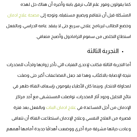
كما يقولون
وفور علم الأب ترفق بابنه وأخبره أن هناك حل لهذه
المشكلة قبل أن تتفاقم ويضيع مستقبله، وتوجه إلى
مصحة علاج ادمان
وخضع الطالب لبرنامج علاجي سريع حتى لا يفقد عامه الدراسي، وبالفعل
استطاع التخلص من سموم الترامادول وأصبح متعافي.
التجربة الثالثة
أما التجربة الثالثة فكانت لإحدى الفتيات التي تأخر زواجها ولجأت للمخدرات
نتيجة الإصابة بالاكتئاب، وهذا قد جعل المضاعفات أكبر حتى وصلت
لمحاولة الانتحار، وبينما كان الأطباء يقومون بإسعاف الفتاة ظهر في
نتائج التحليل وجود آثار المخدرات، تواصلت المستشفى مع أحد مراكز
الإدمان من أجل المساعدة في
علاج ادمان البنات
وبالفعل بعد فترة
قصيرة من العلاج النفسي وعلاج الإدمان استطاعت الفتاة أن تتعافى
وعادت حياتها مشرقة مرة أخرى ووضعت أهدافًا جديدة أمامها أهمهم