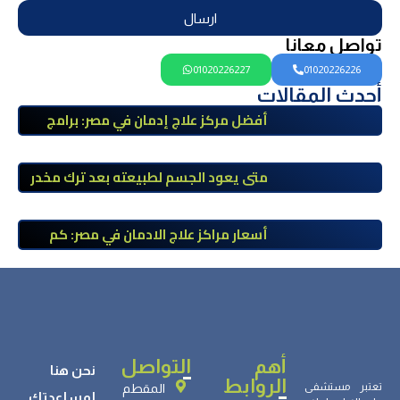
ارسال
تواصل معانا
01020226227
01020226226
أحدث المقالات
أفضل مركز علاج إدمان في مصر: برامج
علاج معتمدة وتعافي آمن تحت إشراف
طبي
متى يعود الجسم لطبيعته بعد ترك مخدر
الآيس؟ مراحل التعافي والعوامل المؤثرة
أسعار مراكز علاج الادمان في مصر: كم
تبلغ التكلفة وما الذي يشمله سعر
العلاج؟
أهم
التواصل
نحن هنا
الروابط
تعتبر مستشفى
المقطم
لمساعدتك