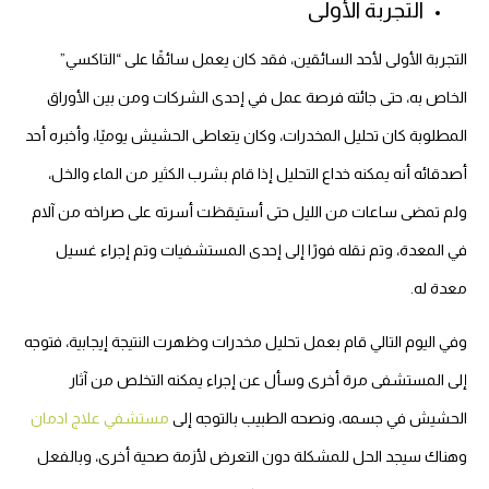
التجربة الأولى
التجربة الأولى لأحد السائقين، فقد كان يعمل سائقًا على “التاكسي”
الخاص به، حتى جائته فرصة عمل في إحدى الشركات ومن بين الأوراق
المطلوبة كان تحليل المخدرات، وكان يتعاطى الحشيش يوميًا، وأخبره أحد
أصدقائه أنه يمكنه خداع التحليل إذا قام بشرب الكثير من الماء والخل،
ولم تمضى ساعات من الليل حتى أستيقظت أسرته على صراخه من آلام
في المعدة، وتم نقله فورًا إلى إحدى المستشفيات وتم إجراء غسيل
معدة له.
وفي اليوم التالي قام بعمل تحليل مخدرات وظهرت النتيجة إيجابية، فتوجه
إلى المستشفى مرة أخرى وسأل عن إجراء يمكنه التخلص من آثار
الحشيش في جسمه، ونصحه الطبيب بالتوجه إلى
مستشفي علاج ادمان
وهناك سيجد الحل للمشكلة دون التعرض لأزمة صحية أخرى،
وبالفعل