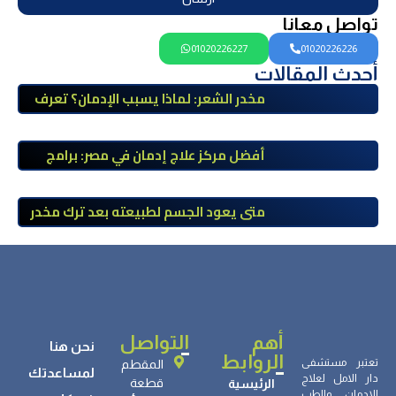
تواصل معانا
01020226227
01020226226
أحدث المقالات
مخدر الشعر: لماذا يسبب الإدمان؟ تعرف
على أضراره وأعراضه وطرق العلاج
أفضل مركز علاج إدمان في مصر: برامج
علاج معتمدة وتعافي آمن تحت إشراف
طبي
متى يعود الجسم لطبيعته بعد ترك مخدر
الآيس؟ مراحل التعافي والعوامل المؤثرة
أهم
التواصل
نحن هنا
الروابط
تعتبر مستشفى
المقطم
لمساعدتك
دار الامل لعلاج
قطعة
الرئيسية
الادمان والطب