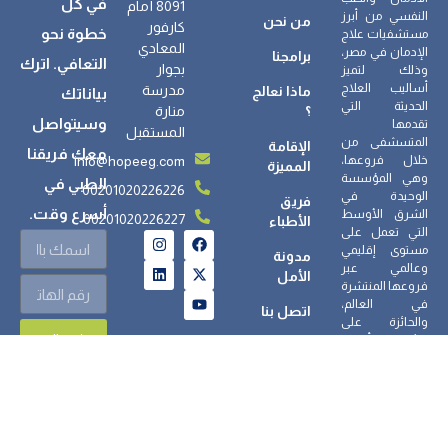
في كل
8091 أمام
النفسي من أبرز
من نحن
كارفور
خطوة نحو
مستشفيات علاج
المعادي
الإدمان في مصر،
برامجنا
التعافي. اترك
بجوار
وذلك لتميز
أساليب العلاج
مدرسة
ماذا نعالج
بياناتك
الحديثة التي
؟
منارة
وسيتواصل
تقدمها
المستقبل
المتسشفى من
الإقامة
معك فريقنا
info@hopeeg.com
خلال فروعها،
المميزة
وهي المؤسسة
الطبي في
00201020226226
الوحيدة في
فريق
أسرع وقت.
الشرق الأوسط
00201020226227
الأطباء
التي تعمل على
مستوى إقليمي
مدونة
وعالمي عبر
الأمل
فروعها المنتشرة
في العالم،
اتصل بنا
والحائزة على
إرسال
جائزة أفضل
مجتمع علاجي
لعام 2023/2025.