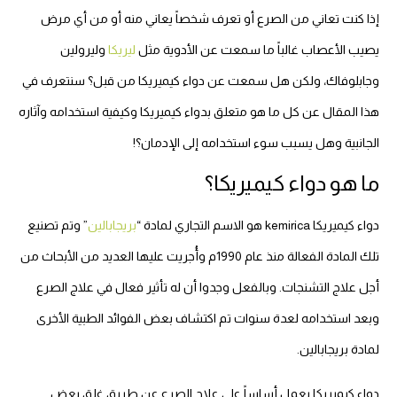
إذا كنت تعاني من الصرع أو تعرف شخصاً يعاني منه أو من أي مرض
يصيب الأعصاب غالباً ما سمعت عن الأدوية مثل
ليريكا
وليرولين
وجابلوفاك، ولكن هل سمعت عن دواء كيميريكا من قبل؟ سنتعرف في
هذا المقال عن كل ما هو متعلق بدواء كيميريكا وكيفية استخدامه وآثاره
الجانبية وهل يسبب سوء استخدامه إلى الإدمان؟!
ما هو دواء كيميريكا؟
دواء كيميريكا kemirica هو الاسم التجاري لمادة “
بريجابالين
” وتم تصنيع
تلك المادة الفعالة منذ عام 1990م وأُجريت عليها العديد من الأبحاث من
أجل علاج التشنجات. وبالفعل وجدوا أن له تأثير فعال في علاج الصرع
وبعد استخدامه لعدة سنوات تم اكتشاف بعض الفوائد الطبية الأخرى
لمادة بريجابالين.
دواء كيميريكا يعمل أساساً على علاج الصرع عن طريق غلق بعض