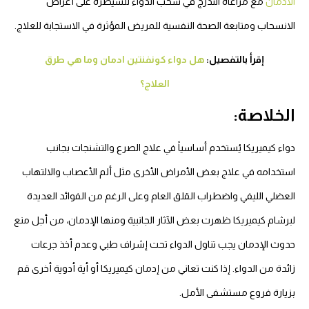
الادمان
مع مراعاة التدرج في سحب الدواء للسيطرة على أعراض
الانسحاب ومتابعة الصحة النفسية للمريض المؤثرة في الاستجابة للعلاج.
إقرأ بالتفصيل:
هل دواء كونفنتين ادمان وما هي طرق
العلاج؟
الخلاصة:
دواء كيميريكا يُستخدم أساسياً في علاج الصرع والتشنجات بجانب
استخدامه في علاج بعض الأمراض الأخرى مثل ألم الأعصاب والالتهاب
العضلي الليفي واضطراب القلق العام وعلى الرغم من الفوائد العديدة
لبرشام كيميريكا ظهرت بعض الآثار الجانبية ومنها الإدمان، من أجل منع
حدوث الإدمان يجب تناول الدواء تحت إشراف طبي وعدم أخذ جرعات
زائدة من الدواء. إذا كنت تعاني من إدمان كيميريكا أو أية أدوية أخرى قم
بزيارة فروع مستشفى الأمل.