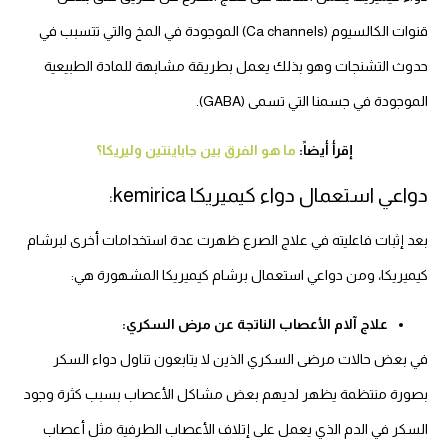
قنوات الكالسيوم (Ca channels) الموجودة في المخ والتي تتسبب في
حدوث التشنجات وهو بذلك يعمل بطريقة مشابهة للمادة الطبيعية
الموجودة في جسمنا التي تسمى (GABA).
إقرأ أيضاً:
ما هو الفرق بين جاباينتين وليريكا؟
دواعي استعمال دواء كيميريكا kemirica:
بعد إثبات فاعليته في علاج الصرع ظهرت عدة استخدامات أخرى لبرشام
كيميريكا، ومن دواعي استعمال برشام كيميريكا المشهورة هي:
علاج آلام الأعصاب الناتجة عن مرض السكري:
في بعض حالات مرضى السكري الذين لا يتابعون تناول دواء السكر
بصورة منتظمة يظهر لديهم بعض مشاكل الأعصاب بسبب كثرة وجود
السكر في الدم الذي يعمل على إتلاف الأعصاب الطرفية مثل أعصاب