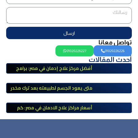
ارسال
تواصل معانا
01020226227
01020226226
أحدث المقالات
أفضل مركز علاج إدمان في مصر: برامج
علاج معتمدة وتعافي آمن تحت إشراف
طبي
متى يعود الجسم لطبيعته بعد ترك مخدر
الآيس؟ مراحل التعافي والعوامل المؤثرة
أسعار مراكز علاج الادمان في مصر: كم
تبلغ التكلفة وما الذي يشمله سعر
العلاج؟