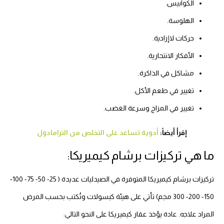
الكوابيس.
الهلوسة.
حركات لاإرادية.
الأفكار الانتحارية.
مشاكل في الذاكرة.
تغيير في طعم الأكل.
تغيير في المزاج وسرعة الغضب.
إقرأ أيضاً:
أدوية تساعد على التخلص من الترامادول
ما هي تركيزات برشام كيميريكا:
تركيزات برشام كيميريكا المتوفرة في الصيدليات عديدة ( 25- 50- 75- 100-
150- 200- 300 مجم) تأتي على هيئة كبسولات وتُكتب بحسب المرض
المراد علاجه. عادة يؤخذ عقار كيميريكا على النحو التالي: