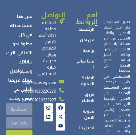
أهم
التواصل
نحن هنا
الروابط
تعتبر مستشفى
المقطم
لمساعدتك
دار الامل لعلاج
قطعة
الرئيسية
الادمان والطب
في كل
8091 أمام
النفسي من أبرز
من نحن
كارفور
خطوة نحو
مستشفيات علاج
المعادي
الإدمان في مصر،
برامجنا
التعافي. اترك
بجوار
وذلك لتميز
أساليب العلاج
مدرسة
ماذا نعالج
بياناتك
الحديثة التي
؟
منارة
وسيتواصل
تقدمها
المستقبل
المتسشفى من
الإقامة
معك فريقنا
info@hopeeg.com
خلال فروعها،
المميزة
وهي المؤسسة
الطبي في
00201020226226
الوحيدة في
فريق
أسرع وقت.
الشرق الأوسط
00201020226227
الأطباء
التي تعمل على
مستوى إقليمي
مدونة
وعالمي عبر
الأمل
فروعها المنتشرة
في العالم،
اتصل بنا
والحائزة على