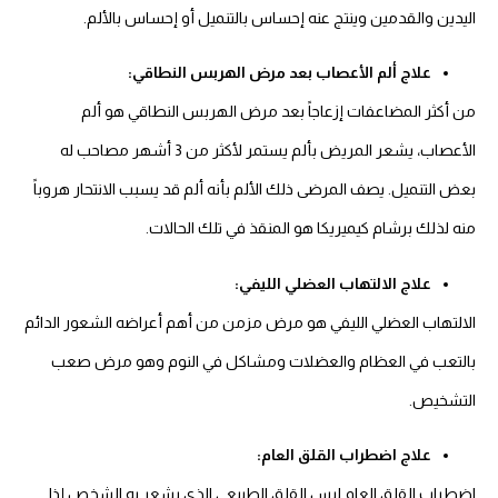
اليدين والقدمين وينتج عنه إحساس بالتنميل أو إحساس بالألم.
علاج ألم الأعصاب بعد مرض الهربس النطاقي:
من أكثر المضاعفات إزعاجاً بعد مرض الهربس النطاقي هو ألم
الأعصاب، يشعر المريض بألم يستمر لأكثر من 3 أشهر مصاحب له
بعض التنميل. يصف المرضى ذلك الألم بأنه ألم قد يسبب الانتحار هروباً
منه لذلك برشام كيميريكا هو المنقذ في تلك الحالات.
علاج الالتهاب العضلي الليفي:
الالتهاب العضلي الليفي هو مرض مزمن من أهم أعراضه الشعور الدائم
بالتعب في العظام والعضلات ومشاكل في النوم وهو مرض صعب
التشخيص.
علاج اضطراب القلق العام:
اضطراب القلق العام ليس القلق الطبيعي الذي يشعر به الشخص إذا