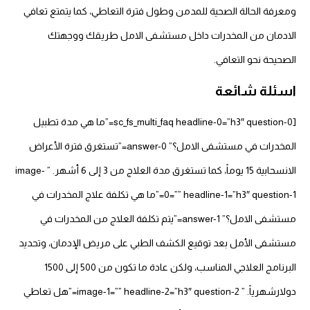
ومعرفة الحالة الصحية للمدمن وطول فترة التعاطي، كما يتمتع تعافي
الادمان من المخدرات داخل مستشفى الامل طريقك ووجهتك
الصحيحة نحو التعافي.
اسئلة شائعة
[sc_fs_multi_faq headline-0=”h3″ question-0=”ما هي مدة تطبيل
المخدرات في مستشفى الامل؟” answer-0=”تستغرق فترة الأعراض
الانسحابية 15 يوماً، كما تستغرق مدة العلاج من 3 إلى 6 أشهر. ” image-
0=”” headline-1=”h3″ question-1=”ما هي تكلفة علاج المخدرات في
مستشفى الامل؟” answer-1=”يتم تكلفة العلاج من المخدرات في
مستشفى الأمل بعد توقيع الكشف الطبي على مريض الإدمان، وتحديد
البرنامج العلاجي المناسب، ولكن عادة ما تكون من 500 إلى 1500
دولارشهرياً. ” image-1=”” headline-2=”h3″ question-2=”هل تعاطي