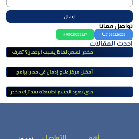
ارسال
تواصل معانا
01020226227
01020226226
أحدث المقالات
مخدر الشعر: لماذا يسبب الإدمان؟ تعرف
على أضراره وأعراضه وطرق العلاج
أفضل مركز علاج إدمان في مصر: برامج
علاج معتمدة وتعافي آمن تحت إشراف
طبي
متى يعود الجسم لطبيعته بعد ترك مخدر
الآيس؟ مراحل التعافي والعوامل المؤثرة
أهم
التواصل
نحن هنا