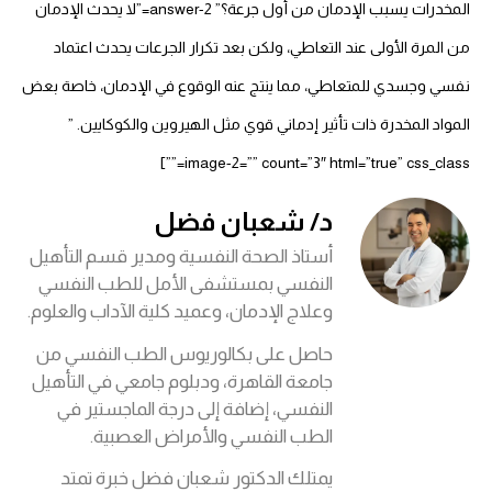
المخدرات يسبب الإدمان من أول جرعة؟” answer-2=”لا يحدث الإدمان
من المرة الأولى عند التعاطي، ولكن بعد تكرار الجرعات يحدث اعتماد
نفسي وجسدي للمتعاطي، مما ينتج عنه الوقوع في الإدمان، خاصة بعض
المواد المخدرة ذات تأثير إدماني قوي مثل الهيروين والكوكايين. ”
image-2=”” count=”3″ html=”true” css_class=””]
د/ شعبان فضل
أستاذ الصحة النفسية ومدير قسم التأهيل
النفسي بمستشفى الأمل للطب النفسي
وعلاج الإدمان، وعميد كلية الآداب والعلوم.
حاصل على بكالوريوس الطب النفسي من
جامعة القاهرة، ودبلوم جامعي في التأهيل
النفسي، إضافة إلى درجة الماجستير في
الطب النفسي والأمراض العصبية.
يمتلك الدكتور شعبان فضل خبرة تمتد