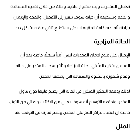
تعاطي المخدرات وبدء مشوار علاجه، وذلك من خلال تقديم المساندة
والدعم وتشجيعه أن حياته سوف تتغير إلى الأفضل، والقفة والإيمان
بإرادته أنه لديه كافة المقومات حتى يستطيع تلقي علاجه بشكل جيد.
الحالة المزاجية
الإقبال على علاج ادمان المخدرات ليس أمراً سهلاُ، خاصة بعد أن
المدمن يفكر دائماُ في الحالة المزاجية وتأثير سحب المخدر على حياته
وعدم شعوره بالنشوة والسعادة التي يمنحها المخدر.
لذلك يدفعه التفكير المتكرر في الحالة التي يصبح عليها دون تناول
المخدر، وتدفعه الأوهام أنه سوف يعاني من الاكتئاب ويعاني من التوتر،
خاصة ان اعتماد مراكز المخ على المخدر، وعدم قدرته في التوقف عنه.
الملل