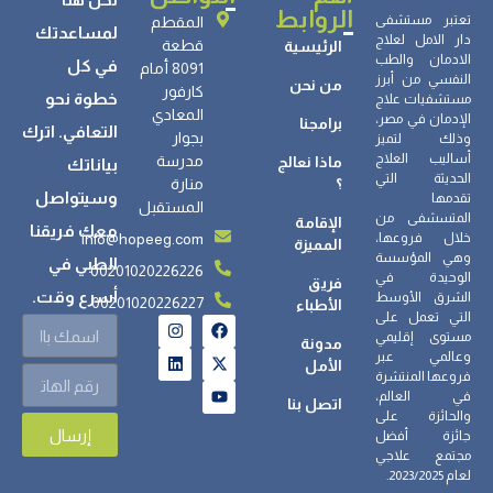
الروابط
تعتبر مستشفى
المقطم
لمساعدتك
دار الامل لعلاج
قطعة
الرئيسية
الادمان والطب
في كل
8091 أمام
النفسي من أبرز
من نحن
كارفور
خطوة نحو
مستشفيات علاج
المعادي
الإدمان في مصر،
برامجنا
التعافي. اترك
بجوار
وذلك لتميز
أساليب العلاج
مدرسة
ماذا نعالج
بياناتك
الحديثة التي
؟
منارة
وسيتواصل
تقدمها
المستقبل
المتسشفى من
الإقامة
معك فريقنا
info@hopeeg.com
خلال فروعها،
المميزة
وهي المؤسسة
الطبي في
00201020226226
الوحيدة في
فريق
أسرع وقت.
الشرق الأوسط
00201020226227
الأطباء
التي تعمل على
مستوى إقليمي
مدونة
وعالمي عبر
الأمل
فروعها المنتشرة
في العالم،
اتصل بنا
والحائزة على
إرسال
جائزة أفضل
مجتمع علاجي
لعام 2023/2025.