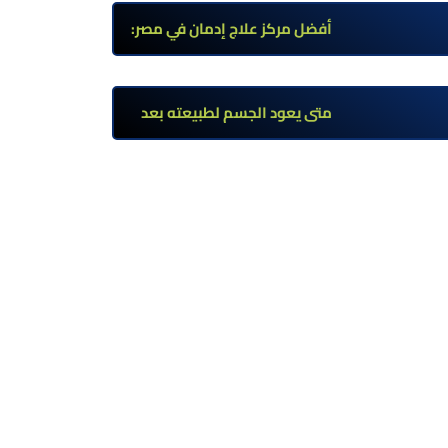
وأعراضه وطرق العلاج
أفضل مركز علاج إدمان في مصر:
برامج علاج معتمدة وتعافي آمن
تحت إشراف طبي
متى يعود الجسم لطبيعته بعد
ترك مخدر الآيس؟ مراحل التعافي
والعوامل المؤثرة