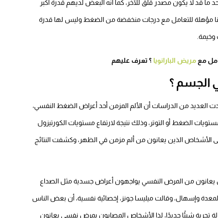
ا قد لا يكون مصدر قلق للآخر، كما أنه البعض لديهم قدرة أكبر
ا مؤهلة للتعامل مع درجات منخفضة من الضغط وليس لها قدرة
وخيمة.
مريض البارانويا
؟ تعرف عليهم
 الجسم ؟
ت العديد من الدراسات أن الألم المزمن أحد أعراض الضغط النفسي،
ستويات الضغط أو التوتر، وذلك نتيجة لارتفاع مستويات الكورتيزول
لى الأشخاص الذين يعانون من ألم مزمن في الظهر، وكشفت النتائج
ذين يعانون من المرض النفسي يواجهون أعراض جسدية مثل الصداع
المعدة وإسهال، وقالت ميليسا جونز، إخصائية نفسية، أن بعض الناس
ة تجربة شيئًا جديدًا، لذا الأشخاص المصابون بمرض نفسي يعانون