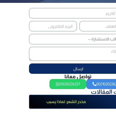
ارسال
تواصل معانا
01020226227
0021020226
 المقالات
مخدر الشعر: لماذا يسبب
الإدمان؟ تعرف على أضراره