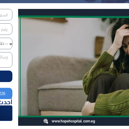
226
أحدث