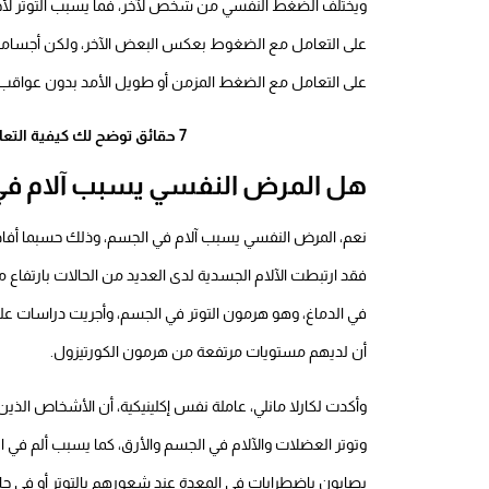
ويختلف الضغط النفسي من شخص لآخر، فما يسبب التوتر لأحد م
على التعامل مع الضغوط بعكس البعض الآخر، ولكن أجسامن
على التعامل مع الضغط المزمن أو طويل الأمد بدون عواقب 
7 حقائق توضح لك كيفية التعامل مع
هل المرض النفسي يسبب آلام في
نعم، المرض النفسي يسبب آلام في الجسم، وذلك حسبما أفاد
فقد ارتبطت الآلام الجسدية لدى العديد من الحالات بارتفاع م
في الدماغ، وهو هرمون التوتر في الجسم، وأجريت دراسات ع
أن لديهم مستويات مرتفعة من هرمون الكورتيزول.
وأكدت لكارلا مانلي، عاملة نفس إكلينيكية، أن الأشخاص ال
وتوتر العضلات والآلام في الجسم والأرق، كما يسبب ألم في 
يصابون باضطرابات في المعدة عند شعورهم بالتوتر أو في حال