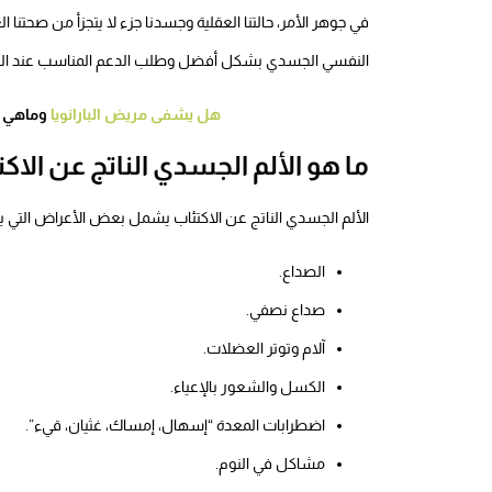
في جوهر الأمر، حالتنا العقلية وجسدنا جزء لا يتجزأ من صحتنا 
النفسي الجسدي بشكل أفضل وطلب الدعم المناسب عند الحا
هل يشفى مريض البارانويا
وماهي ع
ما هو الألم الجسدي الناتج عن الاكت
الألم الجسدي الناتج عن الاكتئاب يشمل بعض الأعراض التي ي
الصداع.
صداع نصفي.
آلام وتوتر العضلات.
الكسل والشعور بالإعياء.
اضطرابات المعدة “إسهال، إمساك، غثيان، قيء”.
مشاكل في النوم.