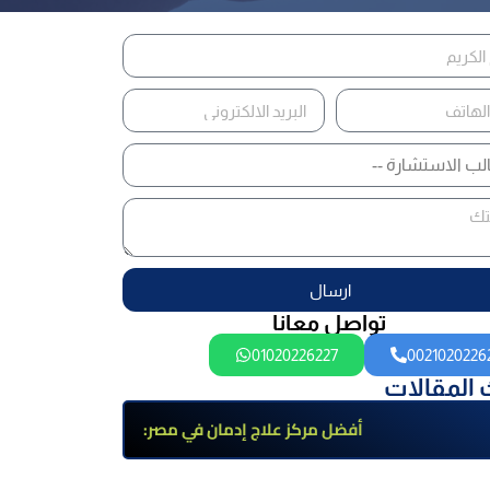
ارسال
تواصل معانا
01020226227
0021020226
 المقالات
أفضل مركز علاج إدمان في مصر:
برامج علاج معتمدة وتعافي آمن