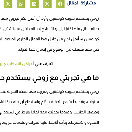
مشاركة المقال :
زوجي يستخدم حبوب كونفنتين وأود أن أنقل لكم تجربتي معه ب
طالما عانى منها كثيرًا إلى رحلة علاج إدمانه داخل مستشفى لايف
كونفنتين سأنقل لكم من خلال هذا المقال الطرق الصحية للتعا
حتى تنقذ نفسك من الوقوع في إدمان هذا الدواء.
تعرف علي
أعراض انسحاب جابيما
ما هي تجربتي مع زوجي يستخدم حب
زوجي يستخدم حبوب كونفنتين ومررت معه بهذه التجربة عندما 
سنوات، وقد بدأ يشعر بتخفيف الألم واستطاع أن ينام جيدًا ليلً
وصفها الطبيب، وعندما تحدثت معه لماذا تفرط في استخدام ك
الهدوء والاسترخاء، بدأت ألاحظ عليه تغيرات وعلامات غريبة،