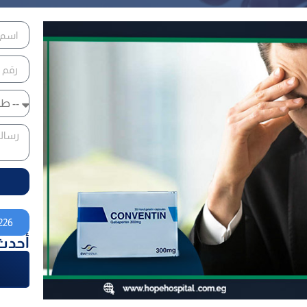
226
أحدث