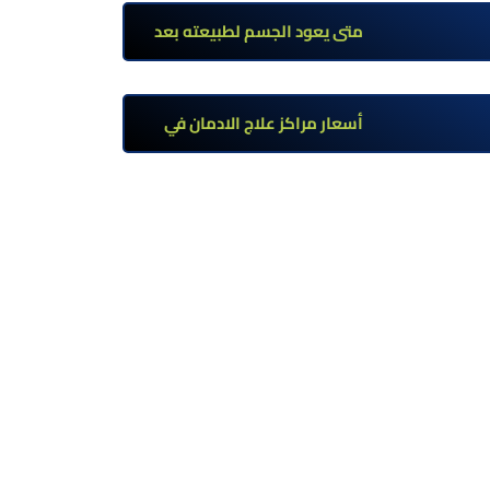
تحت إشراف طبي
متى يعود الجسم لطبيعته بعد
ترك مخدر الآيس؟ مراحل التعافي
والعوامل المؤثرة
أسعار مراكز علاج الادمان في
مصر: كم تبلغ التكلفة وما الذي
يشمله سعر العلاج؟