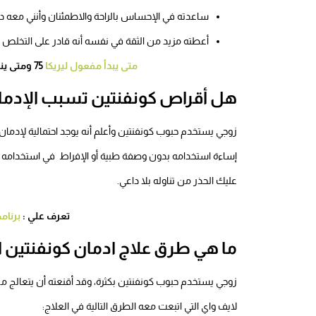
ساعدته في الإحساس بالراحة والاطمئنان وأنني معه دائمًا 
أعطته مزيد من الثقة في نفسه أنه قادر على التخلص
متى يبدأ مفعول ليريكا
75 ومتى ينتهي وهل حبوب ليريكا قبل أو بعد الأكل ؟
هل أقراص كونفنتين تسبب الإدما
زوجي يستخدم حبوب كونفنتين وأعلم أنه يوجد احتمالية لإدمان 
إساءة استخدامه بدون وصفة طبية أو الإفراط في استخدامه وعد
عليك الحذر من تناوله بلا داعي.
تعرف علي :
برنام
ما هي طرق علاج ادمان كونفنتين ا
زوجي يستخدم حبوب كونفنتين بكثرة، وقد أقنعته أن يتعالج 
لايف واي التي اتبعت معه الطرق التالية في العلاج: