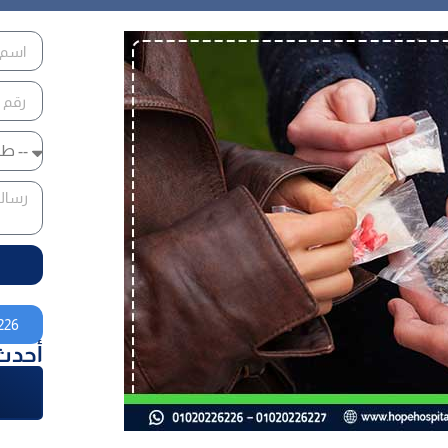
226
أحدث