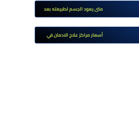
تحت إشراف طبي
متى يعود الجسم لطبيعته بعد
ترك مخدر الآيس؟ مراحل التعافي
والعوامل المؤثرة
أسعار مراكز علاج الادمان في
مصر: كم تبلغ التكلفة وما الذي
يشمله سعر العلاج؟