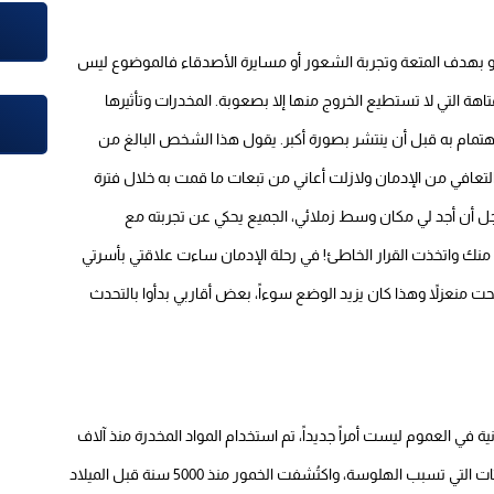
لو بهدف المتعة وتجربة الشعور أو مسايرة الأصدقاء فالموضوع ليس
اهة التي لا تستطيع الخروج منها إلا بصعوبة. المخدرات وتأثيرها
اهتمام به قبل أن ينتشر بصورة أكبر. يقول هذا الشخص البالغ من
أنا بعد التعافي من الإدمان ولازلت أعاني من تبعات ما قمت به خلال فترة
أجل أن أجد لي مكان وسط زملائي، الجميع يحكي عن تجربته مع
منك واتخذت القرار الخاطئ! في رحلة الإدمان ساءت علاقتي بأسرتي
ت منعزلاً وهذا كان يزيد الوضع سوءاً، بعض أقاربي بدأوا بالتحدث
ة في العموم ليست أمراً جديداً، تم استخدام المواد المخدرة منذ آلاف
السنين، فمنذ 4000 سنة تم استخدام بعض أنواع الفطر والنباتات التي تسبب الهلوسة، واكتُشفت الخمور منذ 5000 سنة قبل الميلاد