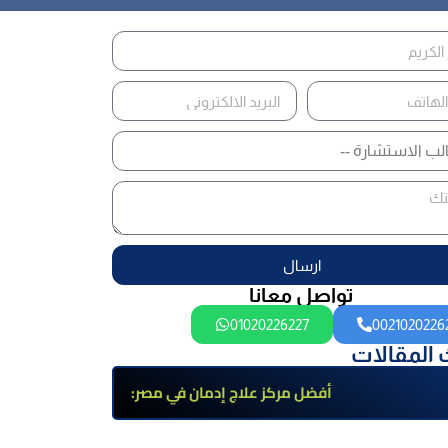
ارسال
تواصل معانا
01020226227
0021020226
 المقالات
أفضل مركز علاج إدمان في مصر:
برامج علاج معتمدة وتعافي آمن