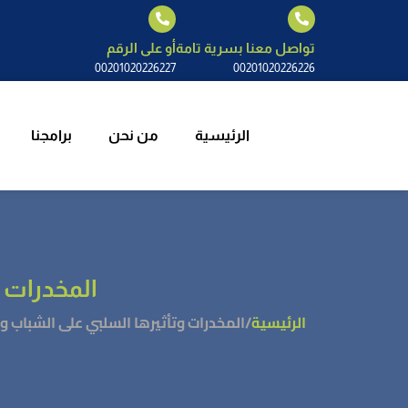
الرئيسية
م
تواصل معنا بسرية تامة
أو على الرقم
00201020226227
00201020226226
الرئيسية
من نحن
برامجنا
المخدرات 
الرئيسية
/
المخدرات وتأثيرها السلبي على الشباب و