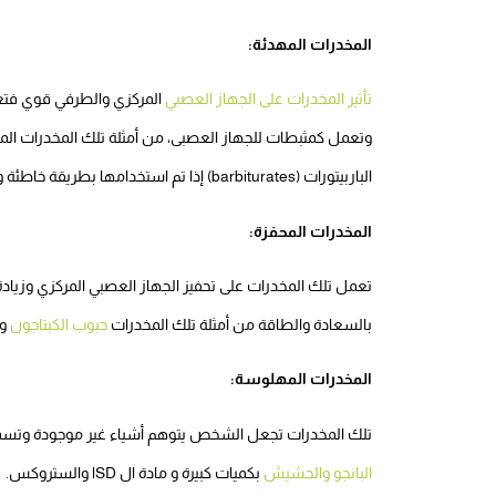
المخدرات المهدئة:
تأثير المخدرات على الجهاز العصبي
المركزي والطرفي قوي فتعم
وتعمل كمثبطات للجهاز العصبى، من أمثلة تلك المخدرات المور
الباربيتورات (barbiturates) إذا تم استخدامها بطريقة خاطئة والحشيش والبانجو والكحول.
المخدرات المحفزة:
تعمل تلك المخدرات على تحفيز الجهاز العصبي المركزي وزياد
بالسعادة والطاقة من أمثلة تلك المخدرات
حبوب الكبتاجون
وا
المخدرات المهلوسة:
تلك المخدرات تجعل الشخص يتوهم أشياء غير موجودة وتسمى 
البانجو والحشيش
بكميات كبيرة و مادة ال lSD والستروكس.